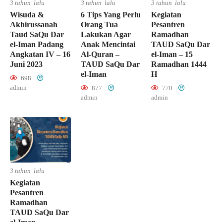
3 tahun lalu
3 tahun lalu
3 tahun lalu
Wisuda &
6 Tips Yang Perlu
Kegiatan
Akhirussanah
Orang Tua
Pesantren
Taud SaQu Dar
Lakukan Agar
Ramadhan
el-Iman Padang
Anak Mencintai
TAUD SaQu Dar
Angkatan IV – 16
Al-Quran –
el-Iman – 15
Juni 2023
TAUD SaQu Dar
Ramadhan 1444
el-Iman
H
698
admin
877
770
admin
admin
3 tahun lalu
Kegiatan
Pesantren
Ramadhan
TAUD SaQu Dar