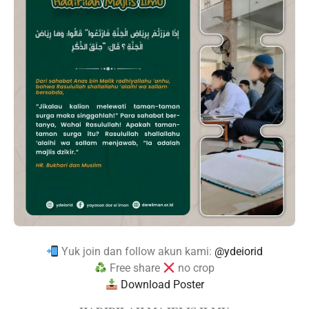
Yuk join dan follow akun kami:
@ydeiorid
Free share
no crop
Download Poster