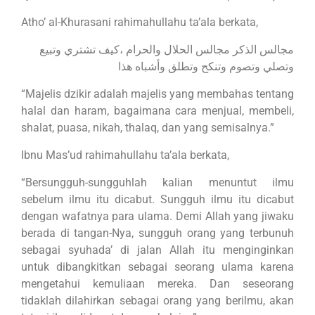
Atho’ al-Khurasani rahimahullahu ta’ala berkata,
مجالس الذكر مجالس الحلال والحرام ،كيف تشتري وتبيع
وتصلي وتصوم وتنكح وتطلق وأشباه هذا
“Majelis dzikir adalah majelis yang membahas tentang
halal dan haram, bagaimana cara menjual, membeli,
shalat, puasa, nikah, thalaq, dan yang semisalnya.”
Ibnu Mas’ud rahimahullahu ta’ala berkata,
“Bersungguh-sungguhlah kalian menuntut ilmu
sebelum ilmu itu dicabut. Sungguh ilmu itu dicabut
dengan wafatnya para ulama. Demi Allah yang jiwaku
berada di tangan-Nya, sungguh orang yang terbunuh
sebagai syuhada’ di jalan Allah itu menginginkan
untuk dibangkitkan sebagai seorang ulama karena
mengetahui kemuliaan mereka. Dan seseorang
tidaklah dilahirkan sebagai orang yang berilmu, akan