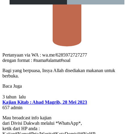
Pertanyaan via WA : wa.me/6285972727277
dengan format : #nama#alamat#soal
Bagi yang berpuasa, Insya Allah disediakan makanan untuk
berbuka.
Baca Juga
3 tahun lalu
Kajian Kitab : Ahad Magrib, 28 Mei 2023
657
admin
Mau broadcast info kajian
dari Divisi Dakwah melalui *WhatsApp*,
ketik dari HP anda :
Kajian#Nama#Pria/Wanita#KotaDomisili#NoHP