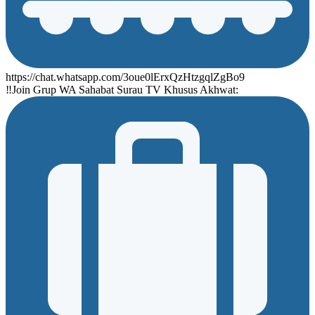
https://chat.whatsapp.com/3oue0lErxQzHtzgqlZgBo9
‼Join Grup WA Sahabat Surau TV Khusus Akhwat: