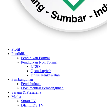
Profil
Pendidikan
Pendidikan Formal
Pendidikan Non Formal
LT2Q
Qism Lughah
Divisi Keakhwatan
Pembangunan
Pendahuluan
Dokumentasi Pembangunan
Sarana & Prasarana
Media
Surau TV
DEI KIDS TV