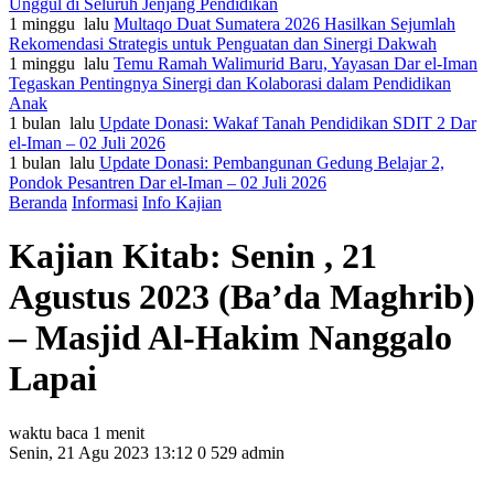
Unggul di Seluruh Jenjang Pendidikan
1 minggu lalu
Multaqo Duat Sumatera 2026 Hasilkan Sejumlah
Rekomendasi Strategis untuk Penguatan dan Sinergi Dakwah
1 minggu lalu
Temu Ramah Walimurid Baru, Yayasan Dar el-Iman
Tegaskan Pentingnya Sinergi dan Kolaborasi dalam Pendidikan
Anak
1 bulan lalu
Update Donasi: Wakaf Tanah Pendidikan SDIT 2 Dar
el-Iman – 02 Juli 2026
1 bulan lalu
Update Donasi: Pembangunan Gedung Belajar 2,
Pondok Pesantren Dar el-Iman – 02 Juli 2026
Beranda
Informasi
Info Kajian
Kajian Kitab: Senin , 21
Agustus 2023 (Ba’da Maghrib)
– Masjid Al-Hakim Nanggalo
Lapai
waktu baca 1 menit
Senin, 21 Agu 2023 13:12
0
529
admin