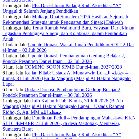
1 minggu lalu
PPs Dar el-Iman Padang Raih Akreditasi “A”
Unggul di Seluruh Jenjang Pendidikan
1 minggu lalu
Multaqo Duat Sumatera 2026 Hasilkan Sejumlah
Rekomendasi Strategis untuk Penguatan dan Sinergi Dakwah
1 minggu lalu
Temu Ramah Walimurid Baru, Yayasan Dar el-Iman
Tegaskan Pentingnya Sinergi dan Kolaborasi dalam Pendidikan
Anak
1 bulan lalu
Update Donasi: Wakaf Tanah Pendidikan SDIT 2 Dar
el-Iman – 02 Juli 2026
1 bulan lalu
Update Donasi: Pembangunan Gedung Belajar 2,
Pondok Pesantren Dar el-Iman – 02 Juli 2026
3 hari lalu
COMING SOON SPMB Dar el-Iman 2027/2028
6 hari lalu
Kajian Kitab: Ustadz Al Munawwir, Lc حفظه الله –
Jumat, 31 Juli 2026 (Ba’da Maghrib) Masjid Al-Hakim Nanggalo
Lapai
6 hari lalu
Update Donasi: Pembangunan Gedung Belajar 2,
Pondok Pesantren Dar el-Iman – 30 Juli 2026
1 minggu lalu
Info Kajian Kitab: Kamis, 30 Juli 2026 (Ba’da
Maghrib) Masjid Al-Hakim Nanggalo Lapai – Ustadz Rahmat
Ridho, S. Ag, MM حفظه الله
1 minggu lalu
Dareliman Peduli – Pendampingan Mahasiswa KKN
STDI JEMBER 21 Juli 2026 , di desa Madobak, Mentawai,
Sumatera Barat
1 minggu lalu
PPs Dar el-Iman Padang Raih Akreditasi “A”