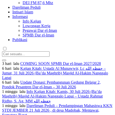
DEI FM 87,6 Mhz
Dareliman Peduli
Intisari Islam
Informasi
Info Kajian
Lowongan Kerja
Pegawai Dar el-Iman
SPMB Dar el-Iman
Publikasi
3 hari lalu
COMING SOON SPMB Dar el-Iman 2027/2028
6 hari lalu
Kajian Kitab: Ustadz Al Munawwir, Lc حفظه الله –
Jumat, 31 Juli 2026 (Ba’da Maghrib) Masjid Al-Hakim Nanggalo
Lapai
6 hari lalu
Update Donasi: Pembangunan Gedung Belajar 2,
Pondok Pesantren Dar el-Iman – 30 Juli 2026
1 minggu lalu
Info Kajian Kitab: Kamis, 30 Juli 2026 (Ba’da
Maghrib) Masjid Al-Hakim Nanggalo Lapai – Ustadz Rahmat
Ridho, S. Ag, MM حفظه الله
1 minggu lalu
Dareliman Peduli – Pendampingan Mahasiswa KKN
STDI JEMBER 21 Juli 2026 , di desa Madobak, Mentawai,
Sumatera Barat