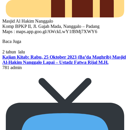
Masjid Al Hakim Nanggalo
Komp BPKP II, Jl. Gajah Mada, Nanggalo – Padang
Maps : maps.app.goo.gl/AWckLwY1fBMj7XWY6
Baca Juga
2 tahun lalu
Kajian Kitab: Rabu, 25 Oktober 2023 (Ba’da Maghrib) Masjid
Al-Hakim Nanggalo Lapai – Ustadz Fatwa Rijal M.H.
781
admin