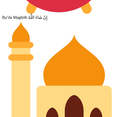
Ba’da Maghrib إِنْ شَاءَ اللَّهُ