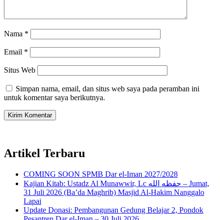
Nama
*
Email
*
Situs Web
Simpan nama, email, dan situs web saya pada peramban ini
untuk komentar saya berikutnya.
Artikel Terbaru
COMING SOON SPMB Dar el-Iman 2027/2028
Kajian Kitab: Ustadz Al Munawwir, Lc حفظه الله – Jumat,
31 Juli 2026 (Ba’da Maghrib) Masjid Al-Hakim Nanggalo
Lapai
Update Donasi: Pembangunan Gedung Belajar 2, Pondok
Pesantren Dar el-Iman – 30 Juli 2026