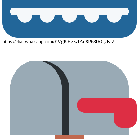
https://chat.whatsapp.com/EVgKHz3zIAq8P68IRCyKlZ