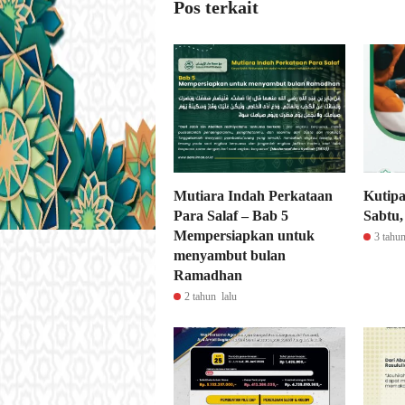
Pos terkait
Mutiara Indah Perkataan
Kutipa
Para Salaf – Bab 5
Sabtu,
Mempersiapkan untuk
3 tahun
menyambut bulan
Ramadhan
2 tahun lalu