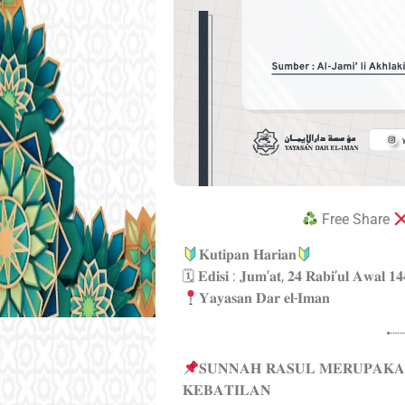
Free Share
𝐊𝐮𝐭𝐢𝐩𝐚𝐧 𝐇𝐚𝐫𝐢𝐚𝐧
🗓 𝐄𝐝𝐢𝐬𝐢 : 𝐉𝐮𝐦’𝐚𝐭, 𝟐𝟒 𝐑𝐚𝐛𝐢’𝐮𝐥 𝐀𝐰𝐚𝐥 𝟏
𝐘𝐚𝐲𝐚𝐬𝐚𝐧 𝐃𝐚𝐫 𝐞𝐥-𝐈𝐦𝐚𝐧
•┈
𝐒𝐔𝐍𝐍𝐀𝐇 𝐑𝐀𝐒𝐔𝐋 𝐌𝐄𝐑𝐔𝐏𝐀𝐊
𝐊𝐄𝐁𝐀𝐓𝐈𝐋𝐀𝐍