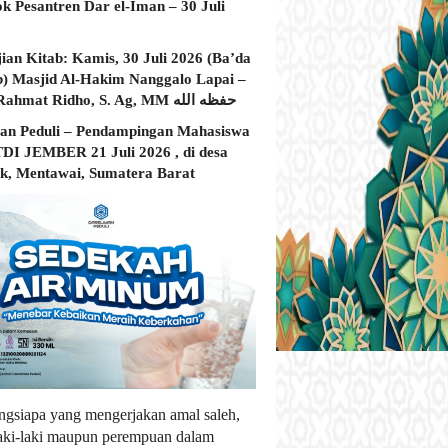
ok Pesantren Dar el-Iman – 30 Juli
jian Kitab: Kamis, 30 Juli 2026 (Ba’da
) Masjid Al-Hakim Nanggalo Lapai –
Ustadz Rahmat Ridho, S. Ag, MM حفظه الله
an Peduli – Pendampingan Mahasiswa
I JEMBER 21 Juli 2026 , di desa
, Mentawai, Sumatera Barat
ngsiapa yang mengerjakan amal saleh,
laki-laki maupun perempuan dalam