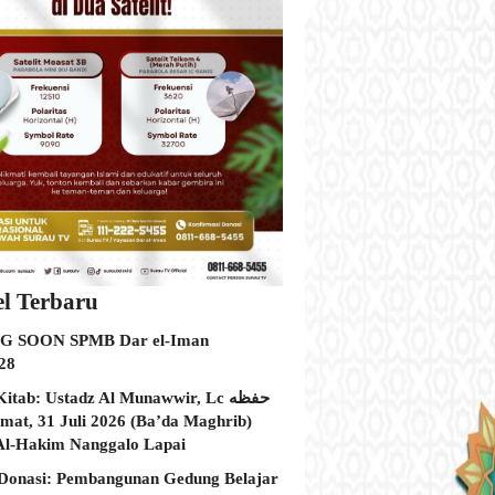
el Terbaru
 SOON SPMB Dar el-Iman
28
itab: Ustadz Al Munawwir, Lc حفظه
Al-Hakim Nanggalo Lapai
Donasi: Pembangunan Gedung Belajar