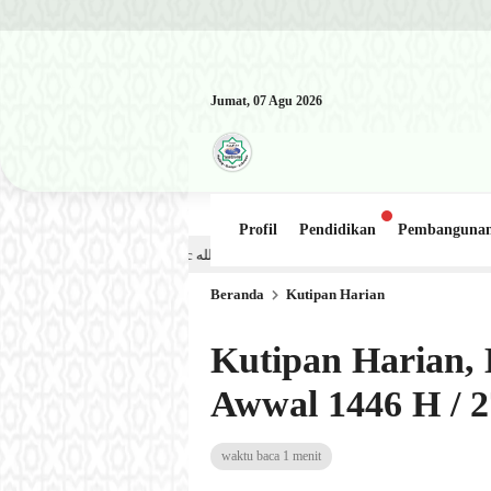
Jumat, 07 Agu 2026
Profil
Pendidikan
Pembanguna
Kajian Kitab: Ustadz Al Munawwir, Lc حفظه الله – Jumat, 31 Juli 2026 (Ba’da Maghrib) Masjid Al-Hakim Nangg
Beranda
Kutipan Harian
Kutipan Harian, 
Awwal 1446 H / 
waktu baca 1 menit