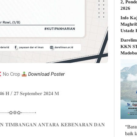
2, Pond
2026
Info Ka
Maghrib
Darelim
KKN STD
Madobak
No Crop
Download Poster
𝟒𝟒𝟔 𝐇 / 𝟐𝟕 𝐒𝐞𝐩𝐭𝐞𝐦𝐛𝐞𝐫 𝟐𝟎𝟐𝟒 𝐌
┈┈┈•✿❁✿•┈┈┈┈•
𝐍 𝐓𝐈𝐌𝐁𝐀𝐍𝐆𝐀𝐍 𝐀𝐍𝐓𝐀𝐑𝐀 𝐊𝐄𝐁𝐄𝐍𝐀𝐑𝐀𝐍 𝐃𝐀𝐍
“Bara
baik 