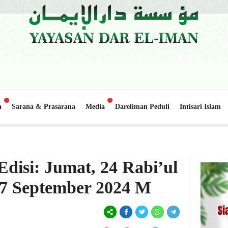
n
Sarana & Prasarana
Media
Dareliman Peduli
Intisari Islam
alo Lapai
Update Donasi: Pembangunan Gedung Belajar 2, Pon
1 minggu lalu
Edisi: Jumat, 24 Rabi’ul
27 September 2024 M