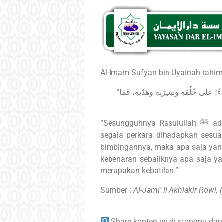
Al-Imam Sufyan bin Uyainah rahim
“إنّ رَسُولَ اللهِﷺ هُو المِيزَانُ الأكْبرُ، فَعَلَيهِ تُعْرَضُ الأشياءُ؛ على خُلُقِهِ وسِيرَتِهِ وهَدْيهِ، فَمَا
“Sesungguhnya Rasulullah ﷺ adalah timbangan yang besar, kepada beliau lah
segala perkara dihadapkan sesuai
bimbingannya, maka apa saja yang
kebenaran sebaliknya apa saja ya
merupakan kebatilan.”
Sumber :
Al-Jami’ li Akhlakir Rowi, 
Share konten ini di storymu dan