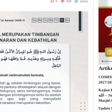
0
408
admin
Artik
COMING
2027/20
Kajian K
الله – Jumat, 31 Juli 2026 (Ba’da Maghrib)
Masjid 
Update 