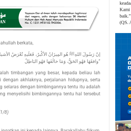
keada
Kami 
baik.”
(QS. 
ahullah berkata,
وافقَهَا فهُو الحَقُّ، وَمَا خالَفَها فهُو البَاطِلُ”
 dengan akhlaknya, perjalanan hidupnya, serta
 selaras dengan bimbingannya tentu itu adalah
ng menyelisihi bimbingannya tentu hal tersebut
(1/8)
 ingatkan ini kepada lainnya. Barakallahu fiikum