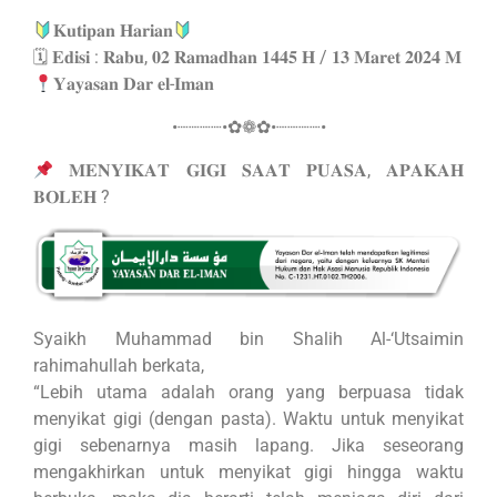
𝐊𝐮𝐭𝐢𝐩𝐚𝐧 𝐇𝐚𝐫𝐢𝐚𝐧
🗓 𝐄𝐝𝐢𝐬𝐢 : 𝐑𝐚𝐛𝐮, 𝟎𝟐 𝐑𝐚𝐦𝐚𝐝𝐡𝐚𝐧 𝟏𝟒𝟒𝟓 𝐇 / 𝟏𝟑 𝐌𝐚𝐫𝐞𝐭 𝟐𝟎𝟐𝟒 𝐌
𝐘𝐚𝐲𝐚𝐬𝐚𝐧 𝐃𝐚𝐫 𝐞𝐥-𝐈𝐦𝐚𝐧
•┈┈┈┈•✿❁✿•┈┈┈┈•
𝐌𝐄𝐍𝐘𝐈𝐊𝐀𝐓 𝐆𝐈𝐆𝐈 𝐒𝐀𝐀𝐓 𝐏𝐔𝐀𝐒𝐀, 𝐀𝐏𝐀𝐊𝐀𝐇
𝐁𝐎𝐋𝐄𝐇 ?
Syaikh Muhammad bin Shalih Al-‘Utsaimin
rahimahullah berkata,
“Lebih utama adalah orang yang berpuasa tidak
menyikat gigi (dengan pasta). Waktu untuk menyikat
gigi sebenarnya masih lapang. Jika seseorang
mengakhirkan untuk menyikat gigi hingga waktu