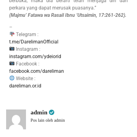
berbuka, maka dia berarti telah menjaga diri dari
perkara yang dapat merusak puasanya.”
(Majmu’ Fatawa wa Rasail Ibnu ‘Utsaimin, 17:261-262).
–
Telegram :
t.me/DarelimanOfficial
Instagram :
instagram.com/ydeiorid
Facebook :
facebook.com/dareliman
Website :
dareliman.or.id
admin
Pos lain oleh admin