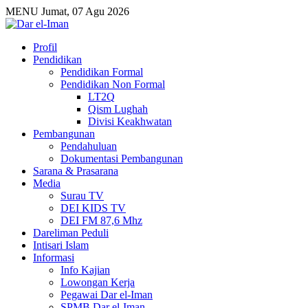
MENU
Jumat, 07 Agu 2026
Profil
Pendidikan
Pendidikan Formal
Pendidikan Non Formal
LT2Q
Qism Lughah
Divisi Keakhwatan
Pembangunan
Pendahuluan
Dokumentasi Pembangunan
Sarana & Prasarana
Media
Surau TV
DEI KIDS TV
DEI FM 87,6 Mhz
Dareliman Peduli
Intisari Islam
Informasi
Info Kajian
Lowongan Kerja
Pegawai Dar el-Iman
SPMB Dar el-Iman