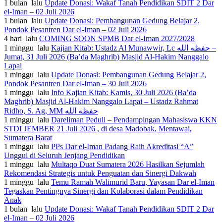
1 bulan lalu
Update Donasi: Wakaf Tanah Pendidikan SDIT 2 Dar
el-Iman – 02 Juli 2026
1 bulan lalu
Update Donasi: Pembangunan Gedung Belajar 2,
Pondok Pesantren Dar el-Iman – 02 Juli 2026
4 hari lalu
COMING SOON SPMB Dar el-Iman 2027/2028
1 minggu lalu
Kajian Kitab: Ustadz Al Munawwir, Lc حفظه الله –
Jumat, 31 Juli 2026 (Ba’da Maghrib) Masjid Al-Hakim Nanggalo
Lapai
1 minggu lalu
Update Donasi: Pembangunan Gedung Belajar 2,
Pondok Pesantren Dar el-Iman – 30 Juli 2026
1 minggu lalu
Info Kajian Kitab: Kamis, 30 Juli 2026 (Ba’da
Maghrib) Masjid Al-Hakim Nanggalo Lapai – Ustadz Rahmat
Ridho, S. Ag, MM حفظه الله
1 minggu lalu
Dareliman Peduli – Pendampingan Mahasiswa KKN
STDI JEMBER 21 Juli 2026 , di desa Madobak, Mentawai,
Sumatera Barat
1 minggu lalu
PPs Dar el-Iman Padang Raih Akreditasi “A”
Unggul di Seluruh Jenjang Pendidikan
1 minggu lalu
Multaqo Duat Sumatera 2026 Hasilkan Sejumlah
Rekomendasi Strategis untuk Penguatan dan Sinergi Dakwah
1 minggu lalu
Temu Ramah Walimurid Baru, Yayasan Dar el-Iman
Tegaskan Pentingnya Sinergi dan Kolaborasi dalam Pendidikan
Anak
1 bulan lalu
Update Donasi: Wakaf Tanah Pendidikan SDIT 2 Dar
el-Iman – 02 Juli 2026