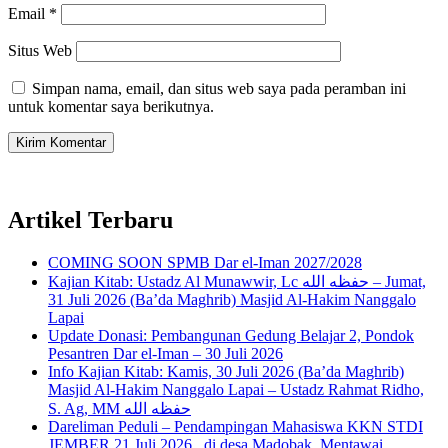
Email
*
Situs Web
Simpan nama, email, dan situs web saya pada peramban ini
untuk komentar saya berikutnya.
Artikel Terbaru
COMING SOON SPMB Dar el-Iman 2027/2028
Kajian Kitab: Ustadz Al Munawwir, Lc حفظه الله – Jumat,
31 Juli 2026 (Ba’da Maghrib) Masjid Al-Hakim Nanggalo
Lapai
Update Donasi: Pembangunan Gedung Belajar 2, Pondok
Pesantren Dar el-Iman – 30 Juli 2026
Info Kajian Kitab: Kamis, 30 Juli 2026 (Ba’da Maghrib)
Masjid Al-Hakim Nanggalo Lapai – Ustadz Rahmat Ridho,
S. Ag, MM حفظه الله
Dareliman Peduli – Pendampingan Mahasiswa KKN STDI
JEMBER 21 Juli 2026 , di desa Madobak, Mentawai,