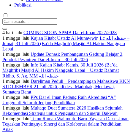
Publikasi
4 hari lalu
COMING SOON SPMB Dar el-Iman 2027/2028
1 minggu lalu
Kajian Kitab: Ustadz Al Munawwir, Lc حفظه الله –
Jumat, 31 Juli 2026 (Ba’da Maghrib) Masjid Al-Hakim Nanggalo
Lapai
1 minggu lalu
Update Donasi: Pembangunan Gedung Belajar 2,
Pondok Pesantren Dar el-Iman – 30 Juli 2026
1 minggu lalu
Info Kajian Kitab: Kamis, 30 Juli 2026 (Ba’da
Maghrib) Masjid Al-Hakim Nanggalo Lapai – Ustadz Rahmat
Ridho, S. Ag, MM حفظه الله
1 minggu lalu
Dareliman Peduli – Pendampingan Mahasiswa KKN
STDI JEMBER 21 Juli 2026 , di desa Madobak, Mentawai,
Sumatera Barat
1 minggu lalu
PPs Dar el-Iman Padang Raih Akreditasi “A”
Unggul di Seluruh Jenjang Pendidikan
1 minggu lalu
Multaqo Duat Sumatera 2026 Hasilkan Sejumlah
Rekomendasi Strategis untuk Penguatan dan Sinergi Dakwah
1 minggu lalu
Temu Ramah Walimurid Baru, Yayasan Dar el-Iman
Tegaskan Pentingnya Sinergi dan Kolaborasi dalam Pendidikan
Anak