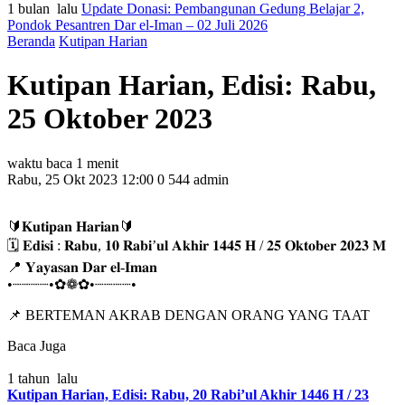
1 bulan lalu
Update Donasi: Pembangunan Gedung Belajar 2,
Pondok Pesantren Dar el-Iman – 02 Juli 2026
Beranda
Kutipan Harian
Kutipan Harian, Edisi: Rabu,
25 Oktober 2023
waktu baca 1 menit
Rabu, 25 Okt 2023 12:00
0
544
admin
🔰𝐊𝐮𝐭𝐢𝐩𝐚𝐧 𝐇𝐚𝐫𝐢𝐚𝐧🔰
🗓 𝐄𝐝𝐢𝐬𝐢 : 𝐑𝐚𝐛𝐮, 𝟏𝟎 𝐑𝐚𝐛𝐢’𝐮𝐥 𝐀𝐤𝐡𝐢𝐫 𝟏𝟒𝟒𝟓 𝐇 / 𝟐𝟓 𝐎𝐤𝐭𝐨𝐛𝐞𝐫 𝟐𝟎𝟐𝟑 𝐌
📍 𝐘𝐚𝐲𝐚𝐬𝐚𝐧 𝐃𝐚𝐫 𝐞𝐥-𝐈𝐦𝐚𝐧
•┈┈┈┈•✿❁✿•┈┈┈┈•
📌 BERTEMAN AKRAB DENGAN ORANG YANG TAAT
Baca Juga
1 tahun lalu
Kutipan Harian, Edisi: Rabu, 20 Rabi’ul Akhir 1446 H / 23