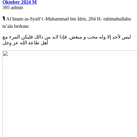
Oktober 2024 M
395
admin
🎙 Al Imam as-Syafi‘i -Muhammad bin Idris, 204 H- rahimahullahu
ta’ala berkata:
ليس لأحد إلا وله محب و مبغض. فإذا لابد من ذالك فليكن المرء مع
أهل طاعة الله عز وجل