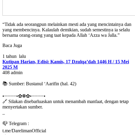
“Tidak ada seorangpun melainkan mesti ada yang mencintainya dan
yang membencinya. Kalaulah demikian, sudah semestinya ia selalu
bersama orang-orang yang taat kepada Allah ‘Azza wa Jalla.”
Baca Juga
1 tahun lalu
Kutipan Harian, Edisi: Kamis, 17 Dzulqa’dah 1446 H / 15 Mei
2025 M
408
admin
📚 Sumber: Bustanul ‘Aarifin (hal. 42)
•┈┈┈┈•✿❁✿•┈┈┈┈•
🔗 Silakan disebarluaskan untuk menambah manfaat, dengan tetap
menyertakan sumber.
_
📪 Telegram :
t.me/DarelimanOfficial