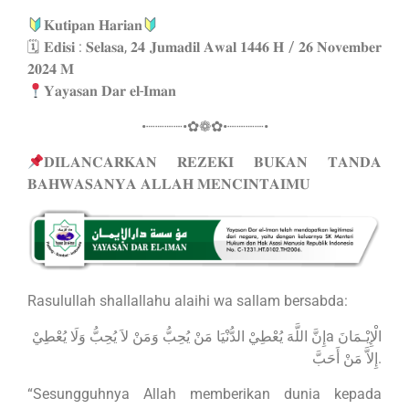
𝐊𝐮𝐭𝐢𝐩𝐚𝐧 𝐇𝐚𝐫𝐢𝐚𝐧
🗓 𝐄𝐝𝐢𝐬𝐢 : 𝐒𝐞𝐥𝐚𝐬𝐚, 𝟐𝟒 𝐉𝐮𝐦𝐚𝐝𝐢𝐥 𝐀𝐰𝐚𝐥 𝟏𝟒𝟒𝟔 𝐇 / 𝟐𝟔 𝐍𝐨𝐯𝐞𝐦𝐛𝐞𝐫
𝟐𝟎𝟐𝟒 𝐌
𝐘𝐚𝐲𝐚𝐬𝐚𝐧 𝐃𝐚𝐫 𝐞𝐥-𝐈𝐦𝐚𝐧
•┈┈┈┈•✿❁✿•┈┈┈┈•
𝐃𝐈𝐋𝐀𝐍𝐂𝐀𝐑𝐊𝐀𝐍 𝐑𝐄𝐙𝐄𝐊𝐈 𝐁𝐔𝐊𝐀𝐍 𝐓𝐀𝐍𝐃𝐀
𝐁𝐀𝐇𝐖𝐀𝐒𝐀𝐍𝐘𝐀 𝐀𝐋𝐋𝐀𝐇 𝐌𝐄𝐍𝐂𝐈𝐍𝐓𝐀𝐈𝐌𝐔
Rasulullah shallallahu alaihi wa sallam bersabda:
إِنَّ اللَّهَ يُعْطِيْ الدُّنْيَا مَنْ يُحِبُّ وَمَنْ لاَ يُحِبُّ وَلَا يُعْطِيْa الْإِيْـمَانَ
إِلاَّ مَنْ أَحَبَّ.
“Sesungguhnya Allah memberikan dunia kepada