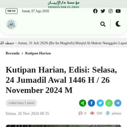
Jumat, 07 Agu 2026
MENU
Kajian Kitab: Ustadz Al Munawwir, Lc حفظه الله – Jumat, 31 Juli 2026 (Ba’da Maghrib) Masjid Al-Hakim Nanggalo Lapai
Beranda
Kutipan Harian
Kutipan Harian, Edisi: Selasa,
24 Jumadil Awal 1446 H / 26
November 2024 M
waktu baca 1 menit
0
509
admin
Selasa, 26 Nov 2024 08:35