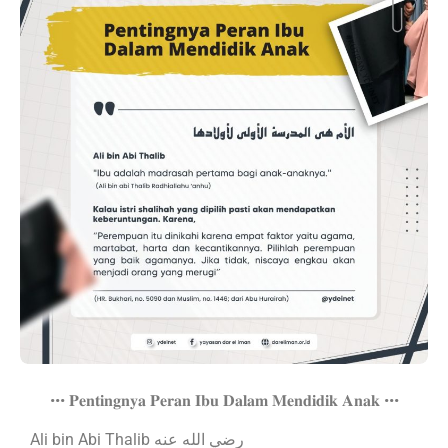
••• 𝐏𝐞𝐧𝐭𝐢𝐧𝐠𝐧𝐲𝐚 𝐏𝐞𝐫𝐚𝐧 𝐈𝐛𝐮 𝐃𝐚𝐥𝐚𝐦 𝐌𝐞𝐧𝐝𝐢𝐝𝐢𝐤 𝐀𝐧𝐚𝐤 •••
Ali bin Abi Thalib رضي الله عنه