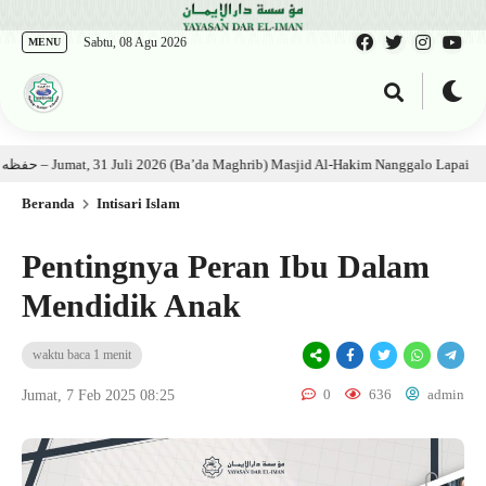
Sabtu, 08 Agu 2026
MENU
ian Kitab: Ustadz Al Munawwir, Lc حفظه الله – Jumat, 31 Juli 2026 (Ba’da Maghrib) Masjid Al-Hakim Nanggalo Lapai
1
Beranda
Intisari Islam
Pentingnya Peran Ibu Dalam
Mendidik Anak
waktu baca 1 menit
0
636
admin
Jumat, 7 Feb 2025 08:25