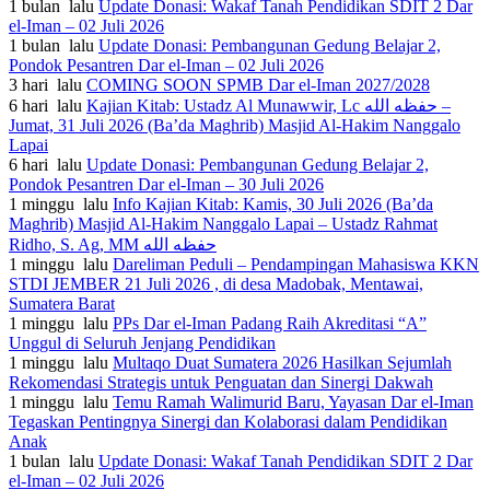
1 bulan lalu
Update Donasi: Wakaf Tanah Pendidikan SDIT 2 Dar
el-Iman – 02 Juli 2026
1 bulan lalu
Update Donasi: Pembangunan Gedung Belajar 2,
Pondok Pesantren Dar el-Iman – 02 Juli 2026
3 hari lalu
COMING SOON SPMB Dar el-Iman 2027/2028
6 hari lalu
Kajian Kitab: Ustadz Al Munawwir, Lc حفظه الله –
Jumat, 31 Juli 2026 (Ba’da Maghrib) Masjid Al-Hakim Nanggalo
Lapai
6 hari lalu
Update Donasi: Pembangunan Gedung Belajar 2,
Pondok Pesantren Dar el-Iman – 30 Juli 2026
1 minggu lalu
Info Kajian Kitab: Kamis, 30 Juli 2026 (Ba’da
Maghrib) Masjid Al-Hakim Nanggalo Lapai – Ustadz Rahmat
Ridho, S. Ag, MM حفظه الله
1 minggu lalu
Dareliman Peduli – Pendampingan Mahasiswa KKN
STDI JEMBER 21 Juli 2026 , di desa Madobak, Mentawai,
Sumatera Barat
1 minggu lalu
PPs Dar el-Iman Padang Raih Akreditasi “A”
Unggul di Seluruh Jenjang Pendidikan
1 minggu lalu
Multaqo Duat Sumatera 2026 Hasilkan Sejumlah
Rekomendasi Strategis untuk Penguatan dan Sinergi Dakwah
1 minggu lalu
Temu Ramah Walimurid Baru, Yayasan Dar el-Iman
Tegaskan Pentingnya Sinergi dan Kolaborasi dalam Pendidikan
Anak
1 bulan lalu
Update Donasi: Wakaf Tanah Pendidikan SDIT 2 Dar
el-Iman – 02 Juli 2026