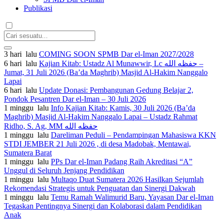
Publikasi
3 hari lalu
COMING SOON SPMB Dar el-Iman 2027/2028
6 hari lalu
Kajian Kitab: Ustadz Al Munawwir, Lc حفظه الله –
Jumat, 31 Juli 2026 (Ba’da Maghrib) Masjid Al-Hakim Nanggalo
Lapai
6 hari lalu
Update Donasi: Pembangunan Gedung Belajar 2,
Pondok Pesantren Dar el-Iman – 30 Juli 2026
1 minggu lalu
Info Kajian Kitab: Kamis, 30 Juli 2026 (Ba’da
Maghrib) Masjid Al-Hakim Nanggalo Lapai – Ustadz Rahmat
Ridho, S. Ag, MM حفظه الله
1 minggu lalu
Dareliman Peduli – Pendampingan Mahasiswa KKN
STDI JEMBER 21 Juli 2026 , di desa Madobak, Mentawai,
Sumatera Barat
1 minggu lalu
PPs Dar el-Iman Padang Raih Akreditasi “A”
Unggul di Seluruh Jenjang Pendidikan
1 minggu lalu
Multaqo Duat Sumatera 2026 Hasilkan Sejumlah
Rekomendasi Strategis untuk Penguatan dan Sinergi Dakwah
1 minggu lalu
Temu Ramah Walimurid Baru, Yayasan Dar el-Iman
Tegaskan Pentingnya Sinergi dan Kolaborasi dalam Pendidikan
Anak