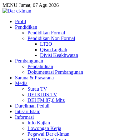
MENU
Jumat, 07 Agu 2026
Profil
Pendidikan
Pendidikan Formal
Pendidikan Non Formal
LT2Q
Qism Lughah
Divisi Keakhwatan
Pembangunan
Pendahuluan
Dokumentasi Pembangunan
Sarana & Prasarana
Media
Surau TV
DEI KIDS TV
DEI FM 87,6 Mhz
Dareliman Peduli
Intisari Islam
Informasi
Info Kajian
Lowongan Kerja
Pegawai Dar el-Iman
SPMB Dar el-Iman