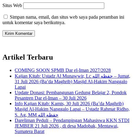
Situs Web
Simpan nama, email, dan situs web saya pada peramban ini
untuk komentar saya berikutnya.
Artikel Terbaru
COMING SOON SPMB Dar el-Iman 2027/2028
Kajian Kitab: Ustadz Al Munawwir, Lc حفظه الله – Jumat,
31 Juli 2026 (Ba’da Maghrib) Masjid Al-Hakim Nanggalo
Lapai
Update Donasi: Pembangunan Gedung Belajar 2, Pondok
Pesantren Dar el-Iman – 30 Juli 2026
Info Kajian Kitab: Kamis, 30 Juli 2026 (Ba’da Maghrib)
Masjid Al-Hakim Nanggalo Lapai – Ustadz Rahmat Ridho,
S. Ag, MM حفظه الله
Dareliman Peduli – Pendampingan Mahasiswa KKN STDI
JEMBER 21 Juli 2026 , di desa Madobak, Mentawai,
Sumatera Barat