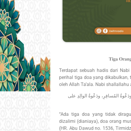
𝐓𝐢𝐠𝐚 𝐎𝐫𝐚𝐧
Terdapat sebuah hadis dari Nabi 
perihal tiga doa yang dikabulkan, 
oleh Allah Ta’ala. Nabi shallallahu
ثَلاثُ دَعَواتٍ مُسْتَجاباتٍ، لا شَكَّ فيه
“Ada tiga doa yang tidak dirag
dizalimi (dianiaya), doa orang mu
(HR. Abu Dawud no. 1536, Tirmidz