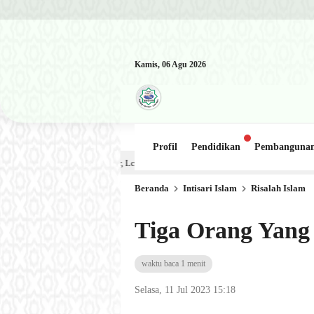
Kamis, 06 Agu 2026
Profil
Pendidikan
Pembanguna
Kajian Kitab: Ustadz Al Munawwir, Lc حفظه الله – Jumat, 31 Juli 2026 (Ba’da Maghrib) Masjid Al-Hakim
Beranda
Intisari Islam
Risalah Islam
Tiga Orang Yang
waktu baca 1 menit
Selasa, 11 Jul 2023 15:18