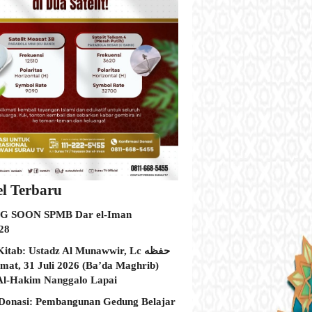
el Terbaru
 SOON SPMB Dar el-Iman
28
itab: Ustadz Al Munawwir, Lc حفظه
Al-Hakim Nanggalo Lapai
Donasi: Pembangunan Gedung Belajar