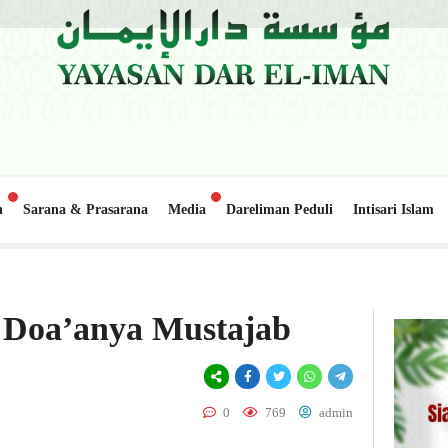
n
Sarana & Prasarana
Media
Dareliman Peduli
Intisari Islam
 Nanggalo Lapai
Update Donasi: Pembangunan Gedung Belajar 2, Pon
6 hari lalu
 Doa’anya Mustajab
0
769
admin