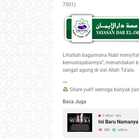
7501)
Lihatlah bagaimana Nabi menyifati
kemustajabannya”, menandakan ba
sangat agung di sisi Allah Ta’ala.
•••
Share yuk!! semoga banyak yan
Baca Juga
2 tahun lalu
Ini Baru Namany
880
admin