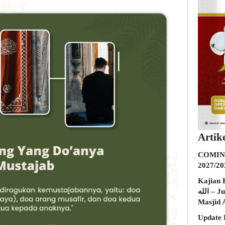
Artik
COMING
2027/20
Kajian K
الله – Jumat, 31 Juli 2026 (Ba’da Maghrib)
Masjid 
Update 