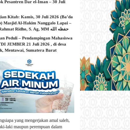
ok Pesantren Dar el-Iman – 30 Juli
jian Kitab: Kamis, 30 Juli 2026 (Ba’da
) Masjid Al-Hakim Nanggalo Lapai –
Ustadz Rahmat Ridho, S. Ag, MM حفظه الله
an Peduli – Pendampingan Mahasiswa
I JEMBER 21 Juli 2026 , di desa
, Mentawai, Sumatera Barat
ngsiapa yang mengerjakan amal saleh,
laki-laki maupun perempuan dalam