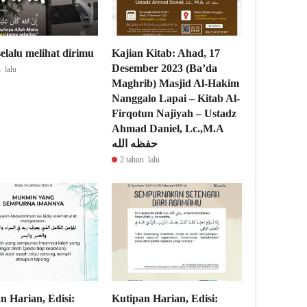
selalu melihat dirimu
Kajian Kitab: Ahad, 17
Desember 2023 (Ba’da
 lalu
Maghrib) Masjid Al-Hakim
Nanggalo Lapai – Kitab Al-
Firqotun Najiyah – Ustadz
Ahmad Daniel, Lc.,M.A
حفظه الله
2 tahun lalu
n Harian, Edisi:
Kutipan Harian, Edisi: