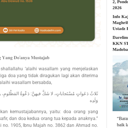
2, Pond
2026
Info Ka
Maghrib
Darelim
KKN STD
Madobak
 𝐘𝐚𝐧𝐠 𝐃𝐨’𝐚𝐧𝐲𝐚 𝐌𝐮𝐬𝐭𝐚𝐣𝐚𝐛
shallallahu ‘alaihi wasallam yang menjelaskan
tiga doa yang tidak diragukan lagi akan diterima
 alaihi wasallam bersabda,
نَّ: دَعْوةُ المَظْلومِ، ودَعْوةُ المُسافِرِ، ودَعْوةُ الوالِدِ على
وَلَدِه
ukan kemustajabannya, yaitu: doa orang yang
safir, dan doa kedua orang tua kepada anaknya.”
“Bara
baik 
i no. 1905, Ibnu Majah no. 3862 dan Ahmad no.