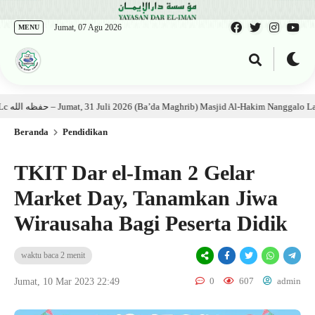
Jumat, 07 Agu 2026
MENU
Kajian Kitab: Ustadz Al Munawwir, Lc حفظه الله – Jumat, 31 Juli 2026 (Ba’da Maghrib) Masjid Al-Hakim Nanggalo Lapai
Beranda
Pendidikan
TKIT Dar el-Iman 2 Gelar
Market Day, Tanamkan Jiwa
Wirausaha Bagi Peserta Didik
waktu baca 2 menit
0
607
admin
Jumat, 10 Mar 2023 22:49