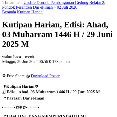
1 bulan lalu
Update Donasi: Pembangunan Gedung Belajar 2,
Pondok Pesantren Dar el-Iman – 02 Juli 2026
Beranda
Kutipan Harian
Kutipan Harian, Edisi: Ahad,
03 Muharram 1446 H / 29 Juni
2025 M
waktu baca 1 menit
Minggu, 29 Jun 2025 06:56
0
173
admin
♻️ Free Share 📥
Download Poster
🔰𝐊𝐮𝐭𝐢𝐩𝐚𝐧 𝐇𝐚𝐫𝐢𝐚𝐧🔰
🗓 𝐄𝐝𝐢𝐬𝐢 : 𝐀𝐡𝐚𝐝, 𝟎𝟑 𝐌𝐮𝐡𝐚𝐫𝐫𝐚𝐦 𝟏𝟒𝟒𝟔 𝐇 / 29 𝐉𝐮𝐧𝐢 𝟐𝟎𝟐𝟓 𝐌
📍𝐘𝐚𝐲𝐚𝐬𝐚𝐧 𝐃𝐚𝐫 𝐞𝐥-𝐈𝐦𝐚𝐧
•┈┈┈┈•✿❁✿•┈┈┈┈•
📌𝐓𝐈𝐆𝐀 𝐇𝐀𝐋 𝐘𝐀𝐍𝐆 𝐌𝐄𝐌𝐏𝐄𝐑𝐈𝐍𝐃𝐀𝐇 𝐈𝐋𝐌𝐔