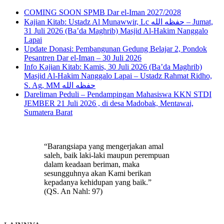
COMING SOON SPMB Dar el-Iman 2027/2028
Kajian Kitab: Ustadz Al Munawwir, Lc حفظه الله – Jumat,
31 Juli 2026 (Ba’da Maghrib) Masjid Al-Hakim Nanggalo
Lapai
Update Donasi: Pembangunan Gedung Belajar 2, Pondok
Pesantren Dar el-Iman – 30 Juli 2026
Info Kajian Kitab: Kamis, 30 Juli 2026 (Ba’da Maghrib)
Masjid Al-Hakim Nanggalo Lapai – Ustadz Rahmat Ridho,
S. Ag, MM حفظه الله
Dareliman Peduli – Pendampingan Mahasiswa KKN STDI
JEMBER 21 Juli 2026 , di desa Madobak, Mentawai,
Sumatera Barat
“Barangsiapa yang mengerjakan amal
saleh, baik laki-laki maupun perempuan
dalam keadaan beriman, maka
sesungguhnya akan Kami berikan
kepadanya kehidupan yang baik.”
(QS. An Nahl: 97)