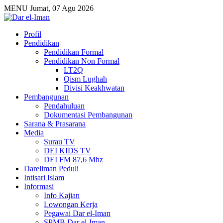
MENU
Jumat, 07 Agu 2026
Profil
Pendidikan
Pendidikan Formal
Pendidikan Non Formal
LT2Q
Qism Lughah
Divisi Keakhwatan
Pembangunan
Pendahuluan
Dokumentasi Pembangunan
Sarana & Prasarana
Media
Surau TV
DEI KIDS TV
DEI FM 87,6 Mhz
Dareliman Peduli
Intisari Islam
Informasi
Info Kajian
Lowongan Kerja
Pegawai Dar el-Iman
SPMB Dar el-Iman