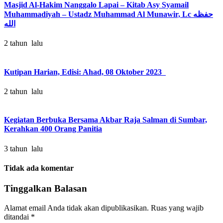
Masjid Al-Hakim Nanggalo Lapai – Kitab Asy Syamail
Muhammadiyah – Ustadz Muhammad Al Munawir, Lc حفظه
الله
2 tahun lalu
Kutipan Harian, Edisi: Ahad, 08 Oktober 2023
2 tahun lalu
Kegiatan Berbuka Bersama Akbar Raja Salman di Sumbar,
Kerahkan 400 Orang Panitia
3 tahun lalu
Tidak ada komentar
Tinggalkan Balasan
Alamat email Anda tidak akan dipublikasikan.
Ruas yang wajib
ditandai
*