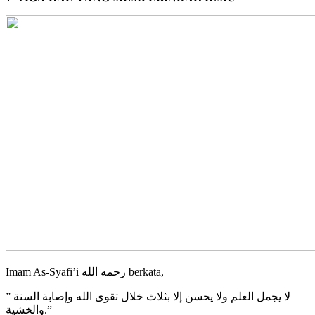
Imam As-Syafi’i رحمه الله berkata,
” لا يجمل العلم ولا يحسن إلا بثلاث خلال تقوى الله وإصابة السنة
والخشية.”