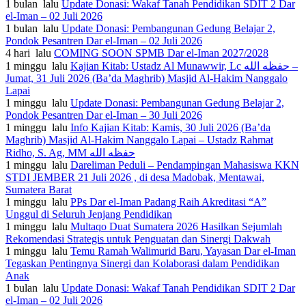
1 bulan lalu
Update Donasi: Wakaf Tanah Pendidikan SDIT 2 Dar
el-Iman – 02 Juli 2026
1 bulan lalu
Update Donasi: Pembangunan Gedung Belajar 2,
Pondok Pesantren Dar el-Iman – 02 Juli 2026
4 hari lalu
COMING SOON SPMB Dar el-Iman 2027/2028
1 minggu lalu
Kajian Kitab: Ustadz Al Munawwir, Lc حفظه الله –
Jumat, 31 Juli 2026 (Ba’da Maghrib) Masjid Al-Hakim Nanggalo
Lapai
1 minggu lalu
Update Donasi: Pembangunan Gedung Belajar 2,
Pondok Pesantren Dar el-Iman – 30 Juli 2026
1 minggu lalu
Info Kajian Kitab: Kamis, 30 Juli 2026 (Ba’da
Maghrib) Masjid Al-Hakim Nanggalo Lapai – Ustadz Rahmat
Ridho, S. Ag, MM حفظه الله
1 minggu lalu
Dareliman Peduli – Pendampingan Mahasiswa KKN
STDI JEMBER 21 Juli 2026 , di desa Madobak, Mentawai,
Sumatera Barat
1 minggu lalu
PPs Dar el-Iman Padang Raih Akreditasi “A”
Unggul di Seluruh Jenjang Pendidikan
1 minggu lalu
Multaqo Duat Sumatera 2026 Hasilkan Sejumlah
Rekomendasi Strategis untuk Penguatan dan Sinergi Dakwah
1 minggu lalu
Temu Ramah Walimurid Baru, Yayasan Dar el-Iman
Tegaskan Pentingnya Sinergi dan Kolaborasi dalam Pendidikan
Anak
1 bulan lalu
Update Donasi: Wakaf Tanah Pendidikan SDIT 2 Dar
el-Iman – 02 Juli 2026