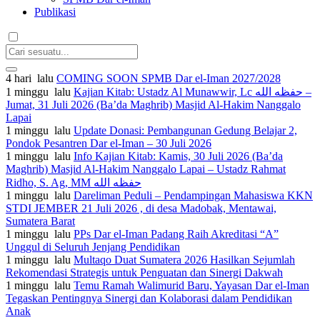
Publikasi
4 hari lalu
COMING SOON SPMB Dar el-Iman 2027/2028
1 minggu lalu
Kajian Kitab: Ustadz Al Munawwir, Lc حفظه الله –
Jumat, 31 Juli 2026 (Ba’da Maghrib) Masjid Al-Hakim Nanggalo
Lapai
1 minggu lalu
Update Donasi: Pembangunan Gedung Belajar 2,
Pondok Pesantren Dar el-Iman – 30 Juli 2026
1 minggu lalu
Info Kajian Kitab: Kamis, 30 Juli 2026 (Ba’da
Maghrib) Masjid Al-Hakim Nanggalo Lapai – Ustadz Rahmat
Ridho, S. Ag, MM حفظه الله
1 minggu lalu
Dareliman Peduli – Pendampingan Mahasiswa KKN
STDI JEMBER 21 Juli 2026 , di desa Madobak, Mentawai,
Sumatera Barat
1 minggu lalu
PPs Dar el-Iman Padang Raih Akreditasi “A”
Unggul di Seluruh Jenjang Pendidikan
1 minggu lalu
Multaqo Duat Sumatera 2026 Hasilkan Sejumlah
Rekomendasi Strategis untuk Penguatan dan Sinergi Dakwah
1 minggu lalu
Temu Ramah Walimurid Baru, Yayasan Dar el-Iman
Tegaskan Pentingnya Sinergi dan Kolaborasi dalam Pendidikan
Anak