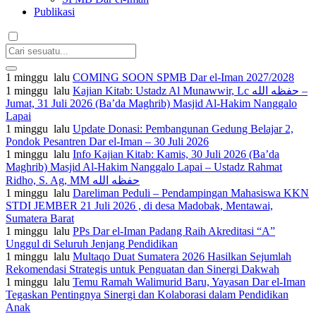
Publikasi
1 minggu lalu
COMING SOON SPMB Dar el-Iman 2027/2028
1 minggu lalu
Kajian Kitab: Ustadz Al Munawwir, Lc حفظه الله –
Jumat, 31 Juli 2026 (Ba’da Maghrib) Masjid Al-Hakim Nanggalo
Lapai
1 minggu lalu
Update Donasi: Pembangunan Gedung Belajar 2,
Pondok Pesantren Dar el-Iman – 30 Juli 2026
1 minggu lalu
Info Kajian Kitab: Kamis, 30 Juli 2026 (Ba’da
Maghrib) Masjid Al-Hakim Nanggalo Lapai – Ustadz Rahmat
Ridho, S. Ag, MM حفظه الله
1 minggu lalu
Dareliman Peduli – Pendampingan Mahasiswa KKN
STDI JEMBER 21 Juli 2026 , di desa Madobak, Mentawai,
Sumatera Barat
1 minggu lalu
PPs Dar el-Iman Padang Raih Akreditasi “A”
Unggul di Seluruh Jenjang Pendidikan
1 minggu lalu
Multaqo Duat Sumatera 2026 Hasilkan Sejumlah
Rekomendasi Strategis untuk Penguatan dan Sinergi Dakwah
1 minggu lalu
Temu Ramah Walimurid Baru, Yayasan Dar el-Iman
Tegaskan Pentingnya Sinergi dan Kolaborasi dalam Pendidikan
Anak