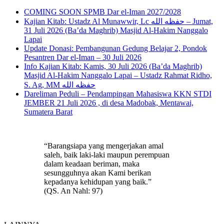
COMING SOON SPMB Dar el-Iman 2027/2028
Kajian Kitab: Ustadz Al Munawwir, Lc حفظه الله – Jumat,
31 Juli 2026 (Ba’da Maghrib) Masjid Al-Hakim Nanggalo
Lapai
Update Donasi: Pembangunan Gedung Belajar 2, Pondok
Pesantren Dar el-Iman – 30 Juli 2026
Info Kajian Kitab: Kamis, 30 Juli 2026 (Ba’da Maghrib)
Masjid Al-Hakim Nanggalo Lapai – Ustadz Rahmat Ridho,
S. Ag, MM حفظه الله
Dareliman Peduli – Pendampingan Mahasiswa KKN STDI
JEMBER 21 Juli 2026 , di desa Madobak, Mentawai,
Sumatera Barat
“Barangsiapa yang mengerjakan amal
saleh, baik laki-laki maupun perempuan
dalam keadaan beriman, maka
sesungguhnya akan Kami berikan
kepadanya kehidupan yang baik.”
(QS. An Nahl: 97)