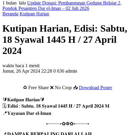
1 bulan lalu
Update Donasi: Pembangunan Gedung Belajar 2,
Pondok Pesantren Dar el-Iman – 02 Juli 2026
Beranda
Kutipan Harian
Kutipan Harian, Edisi: Sabtu,
18 Syawal 1445 H / 27 April
2024
waktu baca 1 menit
Jumat, 26 Apr 2024 22:28
0
636
admin
♻️ Free Share ❌ No Crop 📥
Download Poster
🔰𝐊𝐮𝐭𝐢𝐩𝐚𝐧 𝐇𝐚𝐫𝐢𝐚𝐧🔰
🗓 𝐄𝐝𝐢𝐬𝐢 : 𝐒𝐚𝐛𝐭𝐮, 𝟏𝟖 𝐒𝐲𝐚𝐰𝐚𝐥 𝟏𝟒𝟒𝟓 𝐇 / 𝟐𝟕 𝐀𝐩𝐫𝐢𝐥 𝟐𝟎𝟐𝟒 𝐌
📍𝐘𝐚𝐲𝐚𝐬𝐚𝐧 𝐃𝐚𝐫 𝐞𝐥-𝐈𝐦𝐚𝐧
•┈┈┈┈•✿❁✿•┈┈┈┈•
📌𝐃𝐀𝐌𝐏𝐀𝐊 𝐁𝐄𝐑𝐏𝐀𝐋𝐈𝐍𝐆 𝐃𝐀𝐑𝐈 𝐀𝐋𝐋𝐀𝐇