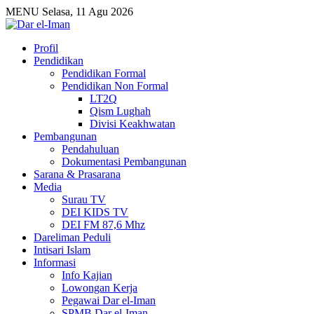
MENU
Selasa, 11 Agu 2026
Profil
Pendidikan
Pendidikan Formal
Pendidikan Non Formal
LT2Q
Qism Lughah
Divisi Keakhwatan
Pembangunan
Pendahuluan
Dokumentasi Pembangunan
Sarana & Prasarana
Media
Surau TV
DEI KIDS TV
DEI FM 87,6 Mhz
Dareliman Peduli
Intisari Islam
Informasi
Info Kajian
Lowongan Kerja
Pegawai Dar el-Iman
SPMB Dar el-Iman