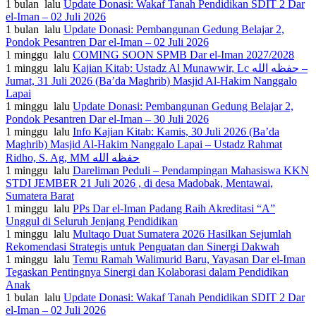
1 bulan lalu
Update Donasi: Wakaf Tanah Pendidikan SDIT 2 Dar
el-Iman – 02 Juli 2026
1 bulan lalu
Update Donasi: Pembangunan Gedung Belajar 2,
Pondok Pesantren Dar el-Iman – 02 Juli 2026
1 minggu lalu
COMING SOON SPMB Dar el-Iman 2027/2028
1 minggu lalu
Kajian Kitab: Ustadz Al Munawwir, Lc حفظه الله –
Jumat, 31 Juli 2026 (Ba’da Maghrib) Masjid Al-Hakim Nanggalo
Lapai
1 minggu lalu
Update Donasi: Pembangunan Gedung Belajar 2,
Pondok Pesantren Dar el-Iman – 30 Juli 2026
1 minggu lalu
Info Kajian Kitab: Kamis, 30 Juli 2026 (Ba’da
Maghrib) Masjid Al-Hakim Nanggalo Lapai – Ustadz Rahmat
Ridho, S. Ag, MM حفظه الله
1 minggu lalu
Dareliman Peduli – Pendampingan Mahasiswa KKN
STDI JEMBER 21 Juli 2026 , di desa Madobak, Mentawai,
Sumatera Barat
1 minggu lalu
PPs Dar el-Iman Padang Raih Akreditasi “A”
Unggul di Seluruh Jenjang Pendidikan
1 minggu lalu
Multaqo Duat Sumatera 2026 Hasilkan Sejumlah
Rekomendasi Strategis untuk Penguatan dan Sinergi Dakwah
1 minggu lalu
Temu Ramah Walimurid Baru, Yayasan Dar el-Iman
Tegaskan Pentingnya Sinergi dan Kolaborasi dalam Pendidikan
Anak
1 bulan lalu
Update Donasi: Wakaf Tanah Pendidikan SDIT 2 Dar
el-Iman – 02 Juli 2026