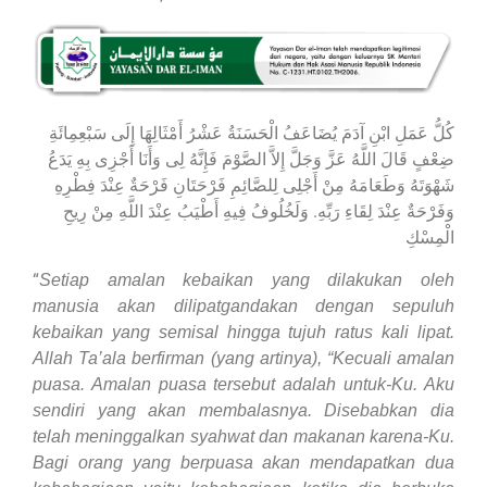
كُلُّ عَمَلِ ابْنِ آدَمَ يُضَاعَفُ الْحَسَنَةُ عَشْرُ أَمْثَالِهَا إِلَى سَبْعِمِائَةِ
ضِعْفٍ قَالَ اللَّهُ عَزَّ وَجَلَّ إِلاَّ الصَّوْمَ فَإِنَّهُ لِى وَأَنَا أَجْزِى بِهِ يَدَعُ
شَهْوَتَهُ وَطَعَامَهُ مِنْ أَجْلِى لِلصَّائِمِ فَرْحَتَانِ فَرْحَةٌ عِنْدَ فِطْرِهِ
وَفَرْحَةٌ عِنْدَ لِقَاءِ رَبِّهِ. وَلَخُلُوفُ فِيهِ أَطْيَبُ عِنْدَ اللَّهِ مِنْ رِيحِ
الْمِسْكِ
“
Setiap amalan kebaikan yang dilakukan oleh
manusia akan dilipatgandakan dengan sepuluh
kebaikan yang semisal hingga tujuh ratus kali lipat.
Allah Ta’ala berfirman (yang artinya), “Kecuali amalan
puasa. Amalan puasa tersebut adalah untuk-Ku. Aku
sendiri yang akan membalasnya. Disebabkan dia
telah meninggalkan syahwat dan makanan karena-Ku.
Bagi orang yang berpuasa akan mendapatkan dua