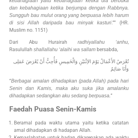
kebahagiaan yaitu kebahagiaan ketika dia berbuka
dan kebahagiaan ketika berjumpa dengan Rabbnya.
Sungguh bau mulut orang yang berpuasa lebih harum
.”” (HR.
di sisi Allah daripada bau minyak kasturi
Muslim no. 1151)
Dari Abu Hurairah
,
radhiyallahu ‘anhu
Rasulullah
bersabda,
shallallahu ‘alaihi wa sallam
تُعْرَضُ الأَعْمَالُ يَوْمَ الاِثْنَيْنِ وَالْخَمِيسِ فَأُحِبُّ أَنْ يُعْرَضَ عَمَلِى
وَأَنَا صَائِمٌ
“
Berbagai amalan dihadapkan (pada Allah) pada hari
Senin dan Kamis, maka aku suka jika amalanku
”
dihadapkan sedangkan aku sedang berpuasa.
Faedah Puasa Senin-Kamis
Beramal pada waktu utama yaitu ketika catatan
amal dihadapkan di hadapan Allah.
Kemaslahatan untuk badan dikarenakan ada waktu