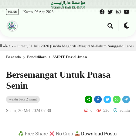
Kamis, 06 Agu 2026
MENU
Kajian Kitab: Ustadz Al Munawwir, Lc حفظه الله – Jumat, 31 Juli 2026 (Ba’da Maghrib) Masjid Al-Hakim Nanggalo Lapai
Beranda
Pendidikan
SMPIT Dar el-Iman
Bersemangat Untuk Puasa
Senin
waktu baca 2 menit
0
530
admin
Senin, 20 Mei 2024 07:30
Free Share
No Crop
Download Poster