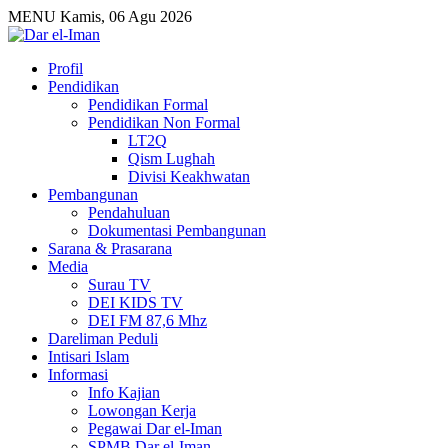
MENU
Kamis, 06 Agu 2026
Profil
Pendidikan
Pendidikan Formal
Pendidikan Non Formal
LT2Q
Qism Lughah
Divisi Keakhwatan
Pembangunan
Pendahuluan
Dokumentasi Pembangunan
Sarana & Prasarana
Media
Surau TV
DEI KIDS TV
DEI FM 87,6 Mhz
Dareliman Peduli
Intisari Islam
Informasi
Info Kajian
Lowongan Kerja
Pegawai Dar el-Iman
SPMB Dar el-Iman