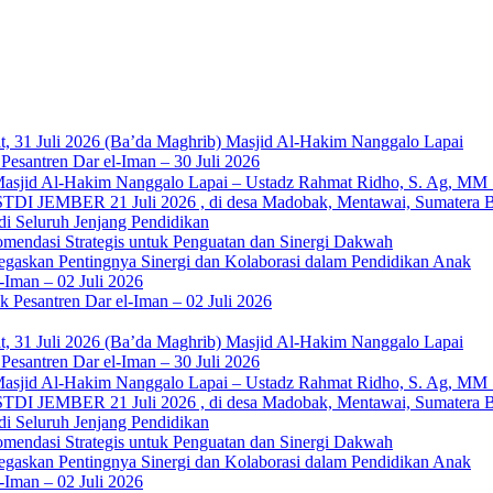
b: Ustadz Al Munawwir, Lc حفظه الله – Jumat, 31 Juli 2026 (Ba’da Maghrib) Masjid Al-Hakim Nanggalo Lapai
esantren Dar el-Iman – 30 Juli 2026
I
DI JEMBER 21 Juli 2026 , di desa Madobak, Mentawai, Sumatera B
di Seluruh Jenjang Pendidikan
mendasi Strategis untuk Penguatan dan Sinergi Dakwah
gaskan Pentingnya Sinergi dan Kolaborasi dalam Pendidikan Anak
Iman – 02 Juli 2026
Pesantren Dar el-Iman – 02 Juli 2026
b: Ustadz Al Munawwir, Lc حفظه الله – Jumat, 31 Juli 2026 (Ba’da Maghrib) Masjid Al-Hakim Nanggalo Lapai
esantren Dar el-Iman – 30 Juli 2026
I
DI JEMBER 21 Juli 2026 , di desa Madobak, Mentawai, Sumatera B
di Seluruh Jenjang Pendidikan
mendasi Strategis untuk Penguatan dan Sinergi Dakwah
gaskan Pentingnya Sinergi dan Kolaborasi dalam Pendidikan Anak
Iman – 02 Juli 2026