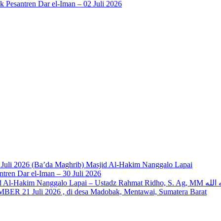
Pesantren Dar el-Iman – 02 Juli 2026
z Al Munawwir, Lc حفظه الله – Jumat, 31 Juli 2026 (Ba’da Maghrib) Masjid Al-Hakim Nanggalo Lapai
ren Dar el-Iman – 30 Juli 2026
Info Kajian Kitab: Kamis, 30 Juli 2026 (Ba’da Maghrib) Masjid
ER 21 Juli 2026 , di desa Madobak, Mentawai, Sumatera Barat