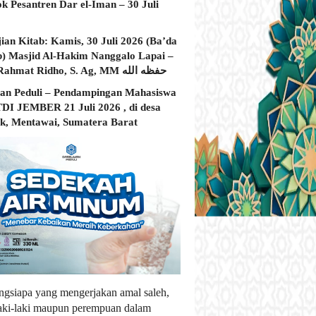
ok Pesantren Dar el-Iman – 30 Juli
jian Kitab: Kamis, 30 Juli 2026 (Ba’da
) Masjid Al-Hakim Nanggalo Lapai –
Ustadz Rahmat Ridho, S. Ag, MM حفظه الله
an Peduli – Pendampingan Mahasiswa
I JEMBER 21 Juli 2026 , di desa
, Mentawai, Sumatera Barat
ngsiapa yang mengerjakan amal saleh,
laki-laki maupun perempuan dalam