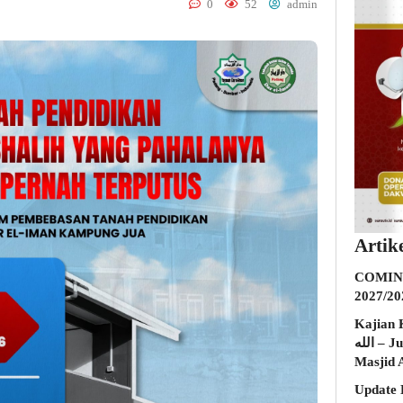
0
52
admin
Artik
COMING
2027/20
Kajian K
الله – Jumat, 31 Juli 2026 (Ba’da Maghrib)
Masjid 
Update 