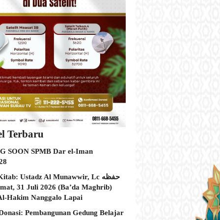
el Terbaru
 SOON SPMB Dar el-Iman
28
itab: Ustadz Al Munawwir, Lc حفظه
Al-Hakim Nanggalo Lapai
Donasi: Pembangunan Gedung Belajar