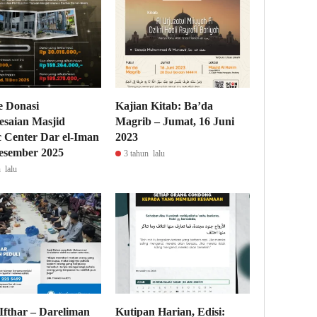
e Donasi
Kajian Kitab: Ba’da
esaian Masjid
Magrib – Jumat, 16 Juni
c Center Dar el-Iman
2023
esember 2025
3 tahun lalu
 lalu
Ifthar – Dareliman
Kutipan Harian, Edisi: