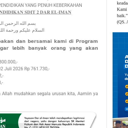
keada
ENDIDIKAN YANG PENUH KEBERKAHAN
Kami 
𝐃𝐈𝐃𝐈𝐊𝐀𝐍 𝐒𝐃𝐈𝐓 𝟐 𝐃𝐀𝐑 𝐄𝐋-𝐈𝐌𝐀𝐍
baik.”
(QS. 
بسم الله الرحمن الرحيم
ليكم ورحمة الله وبركاته
𝗮𝗸𝗮𝗻 𝗱𝗮𝗻 𝗯𝗲𝗿𝘀𝗮𝗺𝗮𝗶 𝗸𝗮𝗺𝗶 𝗱𝗶 𝗣𝗿𝗼𝗴𝗿𝗮𝗺
𝗴𝗮𝗿 𝗹𝗲𝗯𝗶𝗵 𝗯𝗮𝗻𝘆𝗮𝗸 𝗼𝗿𝗮𝗻𝗴 𝘆𝗮𝗻𝗴 𝗮𝗸𝗮𝗻
800.000,-
02 Juli 2026 Rp 761.730,-
,-
,-
 Allah mudahkan segala urusan kita, Aamiin ya