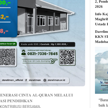
2, Pond
2026
Info Ka
Maghrib
Darelim
KKN STD
Madobak
𝐄𝐍𝐄𝐑𝐀𝐒𝐈 𝐂𝐈𝐍𝐓𝐀 𝐀𝐋-𝐐𝐔𝐑𝐀𝐍 𝐌𝐄𝐋𝐀𝐋𝐔𝐈
“Bara
𝐒𝐈 𝐏𝐄𝐍𝐃𝐈𝐃𝐈𝐊𝐀𝐍
baik 
KONTRIBUSI BERSAMA,