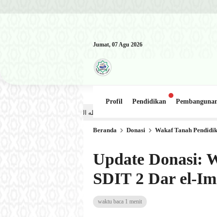
Jumat, 07 Agu 2026
Profil
Pendidikan
Pembanguna
Kajian Kitab: Ustadz Al Munawwir, Lc حفظه الله – Jumat, 31 Juli 2026 (Ba’da Maghrib) Masjid Al-Hakim Nanggal
Beranda
Donasi
Wakaf Tanah Pendidik
Update Donasi: 
SDIT 2 Dar el-Im
waktu baca 1 menit