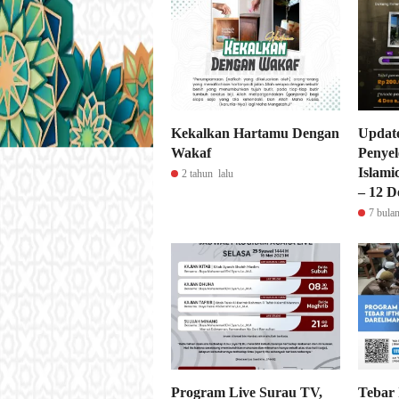
Kekalkan Hartamu Dengan
Updat
Wakaf
Penyel
Islami
2 tahun lalu
– 12 D
7 bulan
Program Live Surau TV,
Tebar 