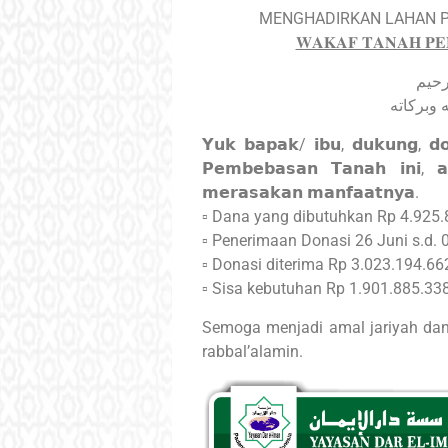
MENGHADIRKAN LAHAN P
𝐖𝐀𝐊𝐀𝐅 𝐓𝐀𝐍𝐀𝐇 𝐏𝐄𝐍
السلام ع
𝗬𝘂𝗸 𝗯𝗮𝗽𝗮𝗸/ 𝗶𝗯𝘂, 𝗱𝘂𝗸𝘂𝗻𝗴, 𝗱
𝗣𝗲𝗺𝗯𝗲𝗯𝗮𝘀𝗮𝗻 𝗧𝗮𝗻𝗮𝗵 𝗶𝗻𝗶, 𝗮
𝗺𝗲𝗿𝗮𝘀𝗮𝗸𝗮𝗻 𝗺𝗮𝗻𝗳𝗮𝗮𝘁𝗻𝘆𝗮.
▫︎ Dana yang dibutuhkan Rp 4.925.
▫︎ Penerimaan Donasi 26 Juni s.d. 
▫︎ Donasi diterima Rp 3.023.194.662
▫︎ Sisa kebutuhan Rp 1.901.885.338
Semoga menjadi amal jariyah dan
rabbal’alamin.