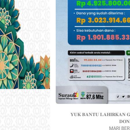
𝐘𝐔𝐊 𝐁𝐀𝐍𝐓𝐔 𝐋𝐀𝐇𝐈𝐑𝐊𝐀𝐍 𝐆
𝐃𝐎𝐍
MARI BER