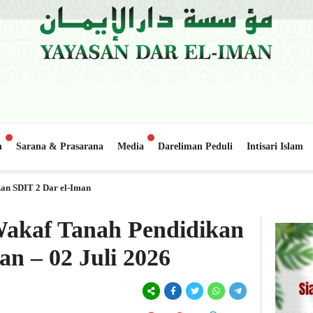
n
Sarana & Prasarana
Media
Dareliman Peduli
Intisari Islam
o Lapai
Update Donasi: Pembangunan Gedung Belajar 2, Pond
1 minggu lalu
an SDIT 2 Dar el-Iman
Wakaf Tanah Pendidikan
an – 02 Juli 2026