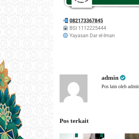
082173367845
BSI 1112225444
Yayasan Dar el-Iman
admin
Pos lain oleh admi
Pos terkait