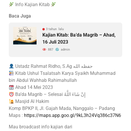
Info Kajian Kitab
Baca Juga
3 tahun lalu
Kajian Kitab: Ba’da Magrib – Ahad,
16 Juli 2023
887
admin
Ustadz Rahmat Ridho, S.Ag حفظه الله
Kitab Ushul Tsalatsah Karya Syaikh Muhammad
bin Abdul Wahhab Rahimahullah
Ahad 14 Mei 2023
Ba’da Magrib – Selesai إِنْ شَاءَ اللَّهُ
Masjid Al Hakim
Komp BPKP II, Jl. Gajah Mada, Nanggalo – Padang
Maps :
https://maps.app.goo.gl/9kL3h24Vq386c37N6
Mau broadcast info kajian dari