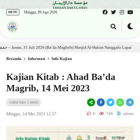
Minggu, 09 Agu 2026
MENU
 Kitab: Ustadz Al Munawwir, Lc حفظه الله – Jumat, 31 Juli 2026 (Ba’da Maghrib) Masjid Al-Hakim Nanggalo Lapai
1 m
Beranda
Informasi
Info Kajian
Kajian Kitab : Ahad Ba’da
Magrib, 14 Mei 2023
waktu baca 1 menit
0
749
admin
Minggu, 14 Mei 2023 12:57