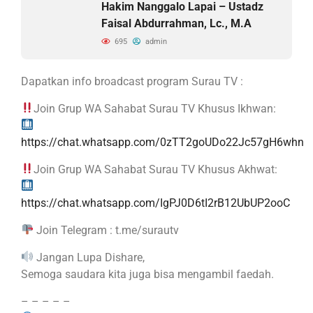
Hakim Nanggalo Lapai – Ustadz
Faisal Abdurrahman, Lc., M.A
695
admin
Dapatkan info broadcast program Surau TV :
Join Grup WA Sahabat Surau TV Khusus Ikhwan:
https://chat.whatsapp.com/0zTT2goUDo22Jc57gH6whn
Join Grup WA Sahabat Surau TV Khusus Akhwat:
https://chat.whatsapp.com/IgPJ0D6tI2rB12UbUP2ooC
Join Telegram : t.me/surautv
Jangan Lupa Dishare,
Semoga saudara kita juga bisa mengambil faedah.
– – – – –