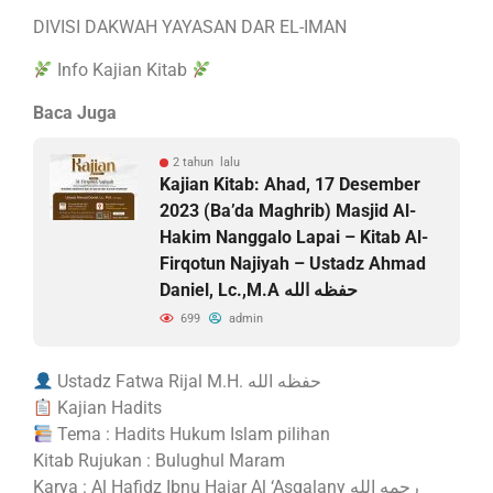
DIVISI DAKWAH YAYASAN DAR EL-IMAN
Info Kajian Kitab
Baca Juga
2 tahun lalu
Kajian Kitab: Ahad, 17 Desember
2023 (Ba’da Maghrib) Masjid Al-
Hakim Nanggalo Lapai – Kitab Al-
Firqotun Najiyah – Ustadz Ahmad
Daniel, Lc.,M.A حفظه الله
699
admin
Ustadz Fatwa Rijal M.H. حفظه الله
Kajian Hadits
Tema : Hadits Hukum Islam pilihan
Kitab Rujukan : Bulughul Maram
Karya : Al Hafidz Ibnu Hajar Al ‘Asqalany رحمه الله