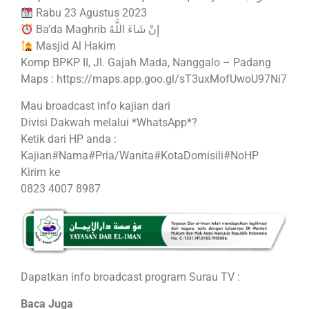
Rabu 23 Agustus 2023
Ba’da Maghrib إِنْ شَاءَ اللَّهُ
Masjid Al Hakim
Komp BPKP II, Jl. Gajah Mada, Nanggalo – Padang
Maps : https://maps.app.goo.gl/sT3uxMofUwoU97Ni7
Mau broadcast info kajian dari
Divisi Dakwah melalui *WhatsApp*?
Ketik dari HP anda :
Kajian#Nama#Pria/Wanita#KotaDomisili#NoHP
Kirim ke
0823 4007 8987
Dapatkan info broadcast program Surau TV :
Baca Juga