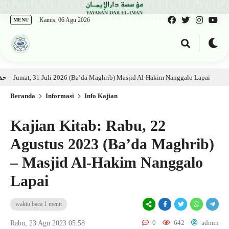
Kamis, 06 Agu 2026
MENU
itab: Ustadz Al Munawwir, Lc حفظه الله – Jumat, 31 Juli 2026 (Ba’da Maghrib) Masjid Al-Hakim Nanggalo Lapai
6 hari
Beranda
Informasi
Info Kajian
Kajian Kitab: Rabu, 22
Agustus 2023 (Ba’da Maghrib)
– Masjid Al-Hakim Nanggalo
Lapai
waktu baca 1 menit
0
642
admin
Rabu, 23 Agu 2023 05:58