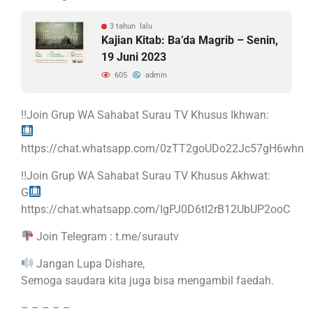
3 tahun lalu
Kajian Kitab: Ba’da Magrib – Senin,
19 Juni 2023
605
admin
‼Join Grup WA Sahabat Surau TV Khusus Ikhwan:
https://chat.whatsapp.com/0zTT2goUDo22Jc57gH6whn
‼Join Grup WA Sahabat Surau TV Khusus Akhwat:
G
https://chat.whatsapp.com/IgPJ0D6tI2rB12UbUP2ooC
Join Telegram : t.me/surautv
Jangan Lupa Dishare,
Semoga saudara kita juga bisa mengambil faedah.
– – – – –