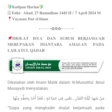
𝐊𝐮𝐭𝐢𝐩𝐚𝐧 𝐇𝐚𝐫𝐢𝐚𝐧
🗓 𝐄𝐝𝐢𝐬𝐢 : 𝐀𝐡𝐚𝐝, 𝟐𝟕 𝐑𝐚𝐦𝐚𝐝𝐡𝐚𝐧 𝟏𝟒𝟒𝟓 𝐇 / 𝟕 𝐀𝐩𝐫𝐢𝐥 𝟐𝟎𝟐𝟒 𝐌
𝐘𝐚𝐲𝐚𝐬𝐚𝐧 𝐃𝐚𝐫 𝐞𝐥-𝐈𝐦𝐚𝐧
•┈┈┈┈•✿❁✿•┈┈┈┈•
𝐒𝐇𝐎𝐋𝐀𝐓 𝐈𝐒𝐘𝐀’ 𝐃𝐀𝐍 𝐒𝐔𝐁𝐔𝐇 𝐁𝐄𝐑𝐉𝐀𝐌𝐀’𝐀𝐇
𝐌𝐄𝐑𝐔𝐏𝐀𝐊𝐀𝐍 𝐃𝐈𝐀𝐍𝐓𝐀𝐑𝐀 𝐀𝐌𝐀𝐋𝐀𝐍 𝐏𝐀𝐃𝐀
𝐋𝐀𝐈𝐋𝐀𝐓𝐔𝐋 𝐐𝐀𝐃𝐀𝐑
Dikatakan oleh Imam Malik dalam Al-Muwatha’, Ibnul
Musayyib menyatakan,
مَنْ شَهِدَ لَيْلَةَ القَدْرِ ـ يَعْنِي فِي جَمَاعَةٍ ـ فَقَدْ أَخَذَ بِحَظِّهِ مِنْهَا
“Siapa yang menghadiri shalat berjamaah pada