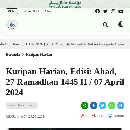
Kamis, 06 Agu 2026
MENU
an Kitab: Ustadz Al Munawwir, Lc حفظه الله – Jumat, 31 Juli 2026 (Ba’da Maghrib) Masjid Al-Hakim Nanggalo Lapai
6 h
Beranda
Kutipan Harian
Kutipan Harian, Edisi: Ahad,
27 Ramadhan 1445 H / 07 April
2024
waktu baca 1 menit
0
749
admin
Sabtu, 6 Apr 2024 22:14