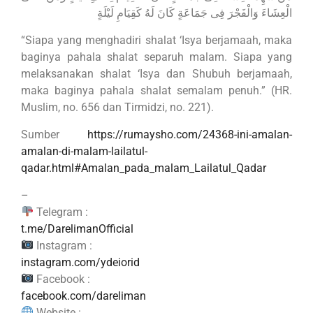
الْعِشَاءَ وَالْفَجْرَ فِى جَمَاعَةٍ كَانَ لَهُ كَقِيَامِ لَيْلَةٍ
“Siapa yang menghadiri shalat ‘Isya berjamaah, maka
baginya pahala shalat separuh malam. Siapa yang
melaksanakan shalat ‘Isya dan Shubuh berjamaah,
maka baginya pahala shalat semalam penuh.” (HR.
Muslim, no. 656 dan Tirmidzi, no. 221).
Sumber
https://rumaysho.com/24368-ini-amalan-
amalan-di-malam-lailatul-
qadar.html#Amalan_pada_malam_Lailatul_Qadar
–
Telegram :
t.me/DarelimanOfficial
Instagram :
instagram.com/ydeiorid
Facebook :
facebook.com/dareliman
Website :