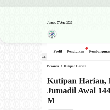
Jumat, 07 Agu 2026
Profil
Pendidikan
Pembanguna
Kajian Kitab: Ustadz Al Munawwir, Lc حفظه الله – Jumat, 31 Juli 2026 (Ba’da Maghrib) Masjid Al-Hakim Nanggalo Lapai
Beranda
Kutipan Harian
Kutipan Harian, 
Jumadil Awal 144
M