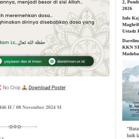
2, Pond
2026
Info Ka
Maghrib
Darelim
KKN STD
Madobak
No Crop
Download Poster
𝟏𝟒𝟒𝟔 𝐇 / 𝟎𝟖 𝐍𝐨𝐯𝐞𝐦𝐛𝐞𝐫 𝟐𝟎𝟐𝟒 𝐌
┈┈┈•✿❁✿•┈┈┈┈•
“Bara
baik 
𝐀