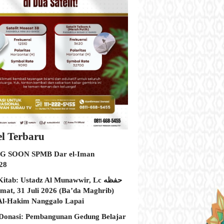
el Terbaru
 SOON SPMB Dar el-Iman
28
itab: Ustadz Al Munawwir, Lc حفظه
Al-Hakim Nanggalo Lapai
Donasi: Pembangunan Gedung Belajar