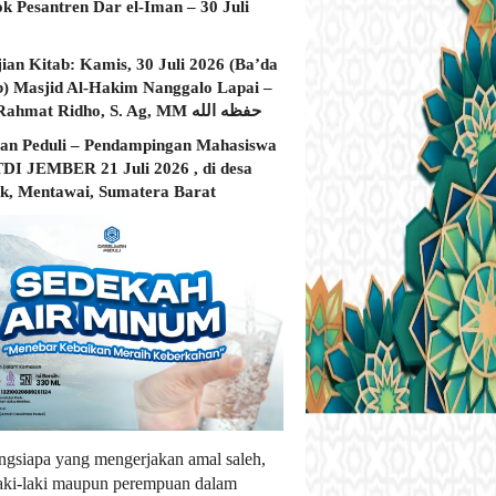
ok Pesantren Dar el-Iman – 30 Juli
jian Kitab: Kamis, 30 Juli 2026 (Ba’da
) Masjid Al-Hakim Nanggalo Lapai –
Ustadz Rahmat Ridho, S. Ag, MM حفظه الله
an Peduli – Pendampingan Mahasiswa
I JEMBER 21 Juli 2026 , di desa
, Mentawai, Sumatera Barat
ngsiapa yang mengerjakan amal saleh,
laki-laki maupun perempuan dalam