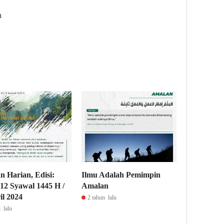
n
n Harian, Edisi:
Ilmu Adalah Pemimpin
12 Syawal 1445 H /
Amalan
il 2024
2 tahun lalu
 lalu