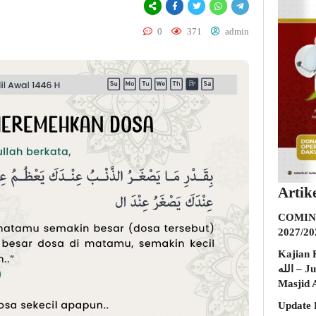
0
371
admin
Artik
COMING
2027/20
Kajian K
الله – Jumat, 31 Juli 2026 (Ba’da Maghrib)
Masjid 
Update 