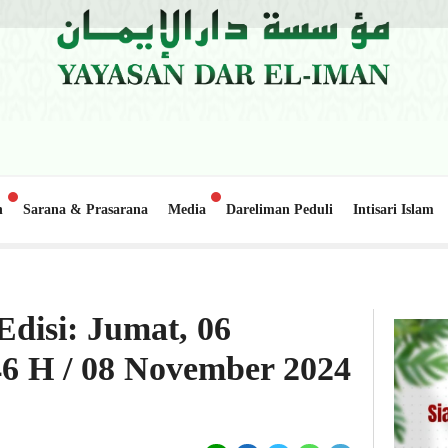
n
Sarana & Prasarana
Media
Dareliman Peduli
Intisari Islam
Update Donasi: Pembangunan Gedung Belajar 2, Pondok Pe
1 minggu lalu
Edisi: Jumat, 06
6 H / 08 November 2024