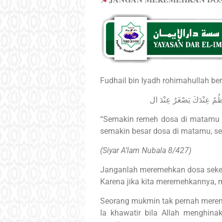
Fudhail bin Iyadh rohimahullah ber
عْظُمُ عِنْدَكَ يَصْغَرُ عِنْدَ ال
“Semakin remeh dosa di matamu se
semakin besar dosa di matamu, sema
(Siyar A’lam Nubala 8/427)
Janganlah meremehkan dosa sekec
Karena jika kita meremehkannya, me
Seorang mukmin tak pernah mere
Ia khawatir bila Allah menghin