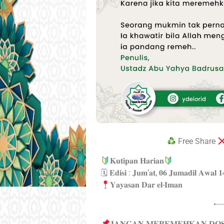
Free Share
𝐊𝐮𝐭𝐢𝐩𝐚𝐧 𝐇𝐚𝐫𝐢𝐚𝐧
🗓 𝐄𝐝𝐢𝐬𝐢 : 𝐉𝐮𝐦’𝐚𝐭, 𝟎𝟔 𝐉𝐮𝐦𝐚𝐝𝐢𝐥 𝐀𝐰𝐚𝐥 
𝐘𝐚𝐲𝐚𝐬𝐚𝐧 𝐃𝐚𝐫 𝐞𝐥-𝐈𝐦𝐚𝐧
•┈
𝐉𝐀𝐍𝐆𝐀𝐍 𝐌𝐄𝐑𝐄𝐌𝐄𝐇𝐊𝐀𝐍 𝐃𝐎