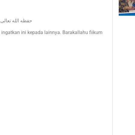
Ustadz Abu Yahya Badrusalam Lc, حفظه الله تعالى
 ingatkan ini kepada lainnya. Barakallahu fiikum