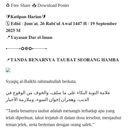
♻️ Free Share 📥
Download Poster
🔰𝐊𝐮𝐭𝐢𝐩𝐚𝐧 𝐇𝐚𝐫𝐢𝐚𝐧🔰
🗓 𝐄𝐝𝐢𝐬𝐢 : 𝐉𝐮𝐦’𝐚𝐭, 𝟐𝟔 𝐑𝐚𝐛𝐢’𝐮𝐥 𝐀𝐰𝐚𝐥 𝟏𝟒𝟒𝟕 𝐇 / 𝟏𝟗 𝐒𝐞𝐩𝐭𝐞𝐦𝐛𝐞𝐫
𝟐𝟎𝟐𝟓 𝐌
📍𝐘𝐚𝐲𝐚𝐬𝐚𝐧 𝐃𝐚𝐫 𝐞𝐥-𝐈𝐦𝐚𝐧
•┈┈┈┈•✿❁✿•┈┈┈┈•
📌𝐓𝐀𝐍𝐃𝐀 𝐁𝐄𝐍𝐀𝐑𝐍𝐘𝐀 𝐓𝐀𝐔𝐁𝐀𝐓 𝐒𝐄𝐎𝐑𝐀𝐍𝐆 𝐇𝐀𝐌𝐁𝐀
Syaqiq al-Balkhi rahimahullah berkata,
‏علامة التوبة البكاء على ما سلف، والخوف من الوقوع في
الذنب، وهجران إخوان السوء، وملازمة الأخيار
“Tanda benarnya taubat adalah menangis terhadap apa yang
telah diperbuat, takut terjatuh di dalam dosa tersebut, menjauhui
teman jelek, serta berteman dengan orang saleh.”