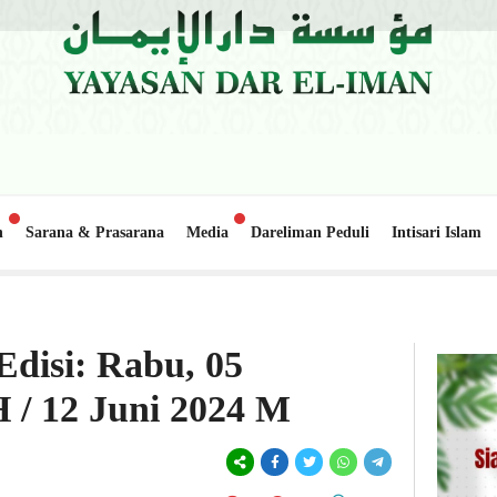
n
Sarana & Prasarana
Media
Dareliman Peduli
Intisari Islam
alo Lapai
Update Donasi: Pembangunan Gedung Belajar 2, Pond
1 minggu lalu
Edisi: Rabu, 05
H / 12 Juni 2024 M