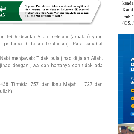
keada
Kami 
baik.”
(QS. 
g lebih dicintai Allah melebihi (amalan) yang
ari pertama di bulan Dzulhijjah). Para sahabat
, Nabi menjawab: Tidak pula jihad di jalan Allah,
rjihad dengan jiwa dan hartanya dan tidak ada
438, Tirmidzi 757, dan Ibnu Majah : 1727 dan
ullah)