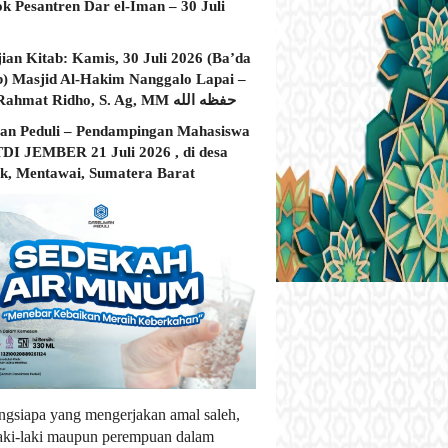
ok Pesantren Dar el-Iman – 30 Juli
jian Kitab: Kamis, 30 Juli 2026 (Ba’da
) Masjid Al-Hakim Nanggalo Lapai –
Ustadz Rahmat Ridho, S. Ag, MM حفظه الله
an Peduli – Pendampingan Mahasiswa
I JEMBER 21 Juli 2026 , di desa
, Mentawai, Sumatera Barat
ngsiapa yang mengerjakan amal saleh,
laki-laki maupun perempuan dalam