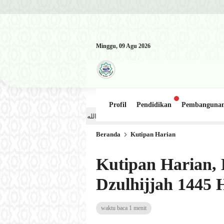
Minggu, 09 Agu 2026
Profil
Pendidikan
Pembanguna
Kajian Kitab: Ustadz Al Munawwir, Lc حفظه الله – Jumat, 31 Juli 2026 (Ba’da Maghrib) Masjid Al-Hakim Nangg
Beranda
Kutipan Harian
Kutipan Harian, 
Dzulhijjah 1445 
waktu baca 1 menit