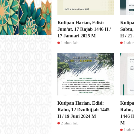
Kutipan Harian, Edisi:
Kutipa
Jum’at, 17 Rajab 1446 H /
Sabtu,
17 Januari 2025 M
H / 21
1 tahun lalu
1 tahun
Kutipan Harian, Edisi:
Kutipa
Rabu, 12 Dzulhijjah 1445
Rabu, 
H / 19 Juni 2024 M
1446 H
M
2 tahun lalu
1 tahun