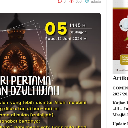
0
650
admin
Artik
COMING
2027/20
Kajian K
الله – Jumat, 31 Juli 2026 (Ba’da Maghrib)
Masjid 
Update 