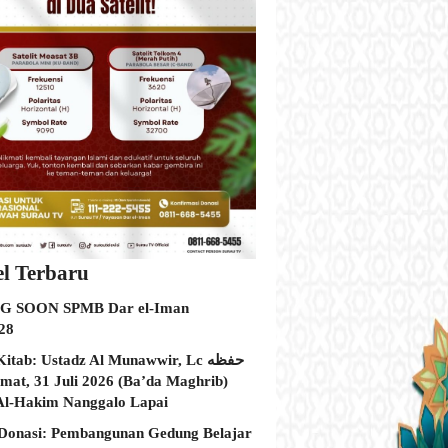
el Terbaru
 SOON SPMB Dar el-Iman
28
itab: Ustadz Al Munawwir, Lc حفظه
Al-Hakim Nanggalo Lapai
Donasi: Pembangunan Gedung Belajar