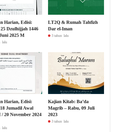
n Harian, Edisi:
LT2Q & Rumah Tahfizh
 25 Dzulhijjah 1446
Dar el-Iman
 Juni 2025 M
3 tahun lalu
 lalu
n Harian, Edisi:
Kajian Kitab: Ba’da
18 Jumadil Awal
Magrib – Rabu, 09 Juli
 / 20 November 2024
2023
3 tahun lalu
 lalu