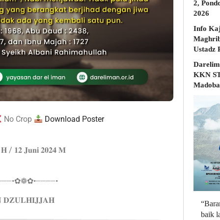
2, Pond
2026
Info Ka
Maghrib
Darelim
KKN STD
Madobak
No Crop
Download Poster
𝟓 𝐇 / 𝟏𝟐 𝐉𝐮𝐧𝐢 𝟐𝟎𝟐𝟒 𝐌
┈┈┈•✿❁✿•┈┈┈┈•
 𝐃𝐙𝐔𝐋𝐇𝐈𝐉𝐉𝐀𝐇
“Bara
baik 