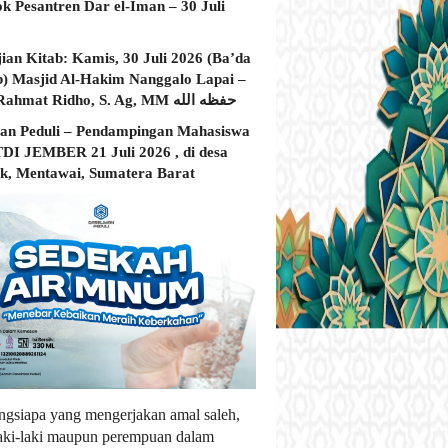
ok Pesantren Dar el-Iman – 30 Juli
jian Kitab: Kamis, 30 Juli 2026 (Ba’da
) Masjid Al-Hakim Nanggalo Lapai –
Ustadz Rahmat Ridho, S. Ag, MM حفظه الله
an Peduli – Pendampingan Mahasiswa
I JEMBER 21 Juli 2026 , di desa
, Mentawai, Sumatera Barat
ngsiapa yang mengerjakan amal saleh,
laki-laki maupun perempuan dalam