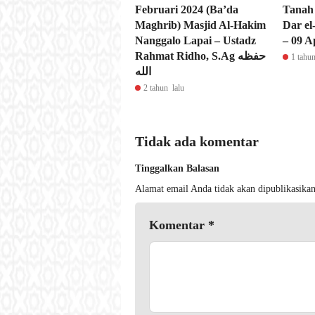
Februari 2024 (Ba’da
Tanah
Maghrib) Masjid Al-Hakim
Dar e
Nanggalo Lapai – Ustadz
– 09 A
Rahmat Ridho, S.Ag حفظه
1 tahun
الله
2 tahun lalu
Tidak ada komentar
Tinggalkan Balasan
Alamat email Anda tidak akan dipublikasikan
Komentar
*