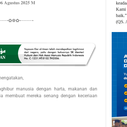
𝟔 𝐀𝐠𝐮𝐬𝐭𝐮𝐬 𝟐𝟎𝟐𝟓 𝐌
keada
Kami 
baik.”
┈┈┈•✿❁✿•┈┈┈┈•
(QS. 
mengatakan,
nghibur manusia dengan harta, makanan dan
ia membuat mereka senang dengan keceriaan