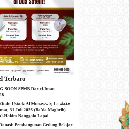
el Terbaru
 SOON SPMB Dar el-Iman
28
itab: Ustadz Al Munawwir, Lc حفظه
Al-Hakim Nanggalo Lapai
Donasi: Pembangunan Gedung Belajar