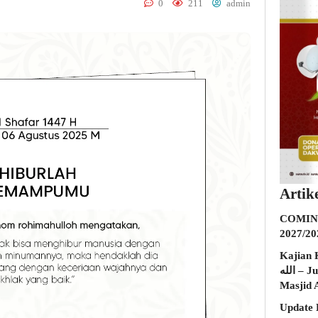
0
211
admin
Artik
COMING
2027/20
Kajian K
الله – Jumat, 31 Juli 2026 (Ba’da Maghrib)
Masjid 
Update 