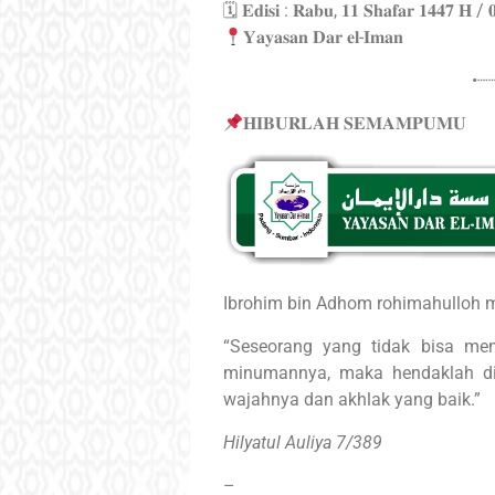
🗓 𝐄𝐝𝐢𝐬𝐢 : 𝐑𝐚𝐛𝐮, 𝟏𝟏 𝐒𝐡𝐚𝐟𝐚𝐫 𝟏𝟒𝟒𝟕 𝐇 / 
𝐘𝐚𝐲𝐚𝐬𝐚𝐧 𝐃𝐚𝐫 𝐞𝐥-𝐈𝐦𝐚𝐧
•┈
𝐇𝐈𝐁𝐔𝐑𝐋𝐀𝐇 𝐒𝐄𝐌𝐀𝐌𝐏𝐔𝐌𝐔
Ibrohim bin Adhom rohimahulloh 
“Seseorang yang tidak bisa me
minumannya, maka hendaklah d
wajahnya dan akhlak yang baik.”
Hilyatul Auliya 7/389
–