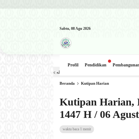
Sabtu, 08 Agu 2026
Profil
Pendidikan
Pembanguna
Kajian Kitab: Ustadz Al Munawwir, Lc حفظه الله – Jumat, 31 Juli 2026 (Ba’da Maghrib) Masjid Al-Hakim Nang
Beranda
Kutipan Harian
Kutipan Harian, 
1447 H / 06 Agus
waktu baca 1 menit