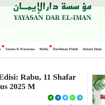
n
Sarana & Prasarana
Media
Dareliman Peduli
Intisari Islam
galo Lapai
Update Donasi: Pembangunan Gedung Belajar 2, Pon
1 minggu lalu
Edisi: Rabu, 11 Shafar
tus 2025 M