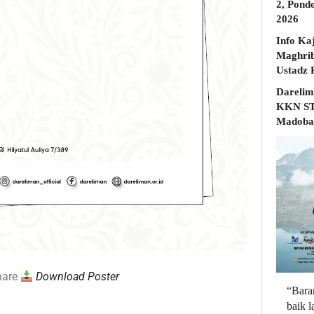
2, Pond
2026
Info Ka
Maghrib
Darelim
KKN STD
Madobak
hare
Download Poster
“Bara
baik 