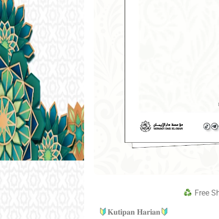
Free S
𝐊𝐮𝐭𝐢𝐩𝐚𝐧 𝐇𝐚𝐫𝐢𝐚𝐧