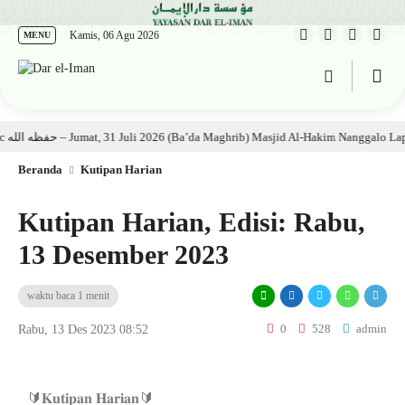
Kamis, 06 Agu 2026
MENU
Kajian Kitab: Ustadz Al Munawwir, Lc حفظه الله – Jumat, 31 Juli 2026 (Ba’da Maghrib) Masjid Al-Hakim Nanggalo Lapai
Beranda
Kutipan Harian
Kutipan Harian, Edisi: Rabu,
13 Desember 2023
waktu baca 1 menit
0
528
admin
Rabu, 13 Des 2023 08:52
🔰𝐊𝐮𝐭𝐢𝐩𝐚𝐧 𝐇𝐚𝐫𝐢𝐚𝐧🔰