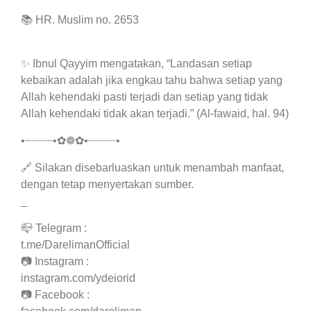
📚 HR. Muslim no. 2653
✨ Ibnul Qayyim mengatakan, “Landasan setiap
kebaikan adalah jika engkau tahu bahwa setiap yang
Allah kehendaki pasti terjadi dan setiap yang tidak
Allah kehendaki tidak akan terjadi.” (Al-fawaid, hal. 94)
•┈┈┈┈•✿❁✿•┈┈┈┈•
🔗 Silakan disebarluaskan untuk menambah manfaat,
dengan tetap menyertakan sumber.
_
📪 Telegram :
t.me/DarelimanOfficial
📷 Instagram :
instagram.com/ydeiorid
📷 Facebook :