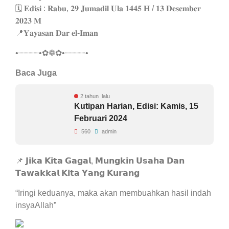
🗓 𝐄𝐝𝐢𝐬𝐢 : 𝐑𝐚𝐛𝐮, 𝟐𝟗 𝐉𝐮𝐦𝐚𝐝𝐢𝐥 𝐔𝐥𝐚 𝟏𝟒𝟒𝟓 𝐇 / 𝟏𝟑 𝐃𝐞𝐬𝐞𝐦𝐛𝐞𝐫
𝟐𝟎𝟐𝟑 𝐌
📍𝐘𝐚𝐲𝐚𝐬𝐚𝐧 𝐃𝐚𝐫 𝐞𝐥-𝐈𝐦𝐚𝐧
•┈┈┈┈•✿❁✿•┈┈┈┈•
Baca Juga
2 tahun lalu
Kutipan Harian, Edisi: Kamis, 15
Februari 2024
560
admin
📌 𝗝𝗶𝗸𝗮 𝗞𝗶𝘁𝗮 𝗚𝗮𝗴𝗮𝗹, 𝗠𝘂𝗻𝗴𝗸𝗶𝗻 𝗨𝘀𝗮𝗵𝗮 𝗗𝗮𝗻
𝗧𝗮𝘄𝗮𝗸𝗸𝗮𝗹 𝗞𝗶𝘁𝗮 𝗬𝗮𝗻𝗴 𝗞𝘂𝗿𝗮𝗻𝗴
“Iringi keduanya, maka akan membuahkan hasil indah
insyaAllah”