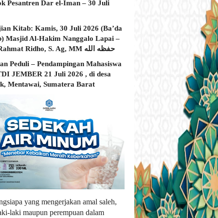
ok Pesantren Dar el-Iman – 30 Juli
jian Kitab: Kamis, 30 Juli 2026 (Ba’da
) Masjid Al-Hakim Nanggalo Lapai –
Ustadz Rahmat Ridho, S. Ag, MM حفظه الله
an Peduli – Pendampingan Mahasiswa
I JEMBER 21 Juli 2026 , di desa
, Mentawai, Sumatera Barat
ngsiapa yang mengerjakan amal saleh,
laki-laki maupun perempuan dalam