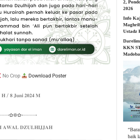
2, Pond
2026
Info Ka
Maghrib
Darelim
KKN STD
Madobak
No Crop
Download Poster
𝟓 𝐇 / 𝟖 𝐉𝐮𝐧𝐢 𝟐𝟎𝟐𝟒 𝐌
┈┈┈•✿❁✿•┈┈┈┈•
 𝐀𝐖𝐀𝐋 𝐃𝐙𝐔𝐋𝐇𝐈𝐉𝐉𝐀𝐇
“Bara
baik 