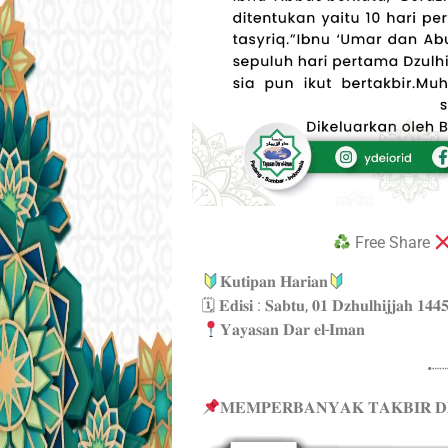
Free Share
𝐊𝐮𝐭𝐢𝐩𝐚𝐧 𝐇𝐚𝐫𝐢𝐚𝐧
🗓 𝐄𝐝𝐢𝐬𝐢 : 𝐒𝐚𝐛𝐭𝐮, 𝟎𝟏 𝐃𝐳𝐡𝐮𝐥𝐡𝐢𝐣𝐣𝐚𝐡 𝟏𝟒
𝐘𝐚𝐲𝐚𝐬𝐚𝐧 𝐃𝐚𝐫 𝐞𝐥-𝐈𝐦𝐚𝐧
•┈
𝐌𝐄𝐌𝐏𝐄𝐑𝐁𝐀𝐍𝐘𝐀𝐊 𝐓𝐀𝐊𝐁𝐈𝐑 𝐃