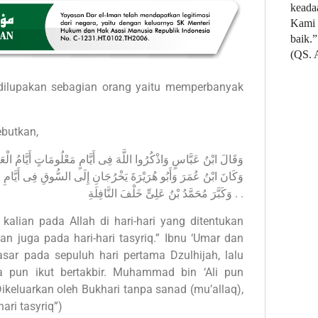
keada
Kami 
baik.”
(QS. 
ilupakan sebagian orang yaitu memperbanyak
butkan,
وَقَالَ ابْنُ عَبَّاسٍ وَاذْكُرُوا اللَّهَ فِى أَيَّامٍ مَعْلُومَاتٍ أَيَّامُ الْع .
وَكَانَ ابْنُ عُمَرَ وَأَبُو هُرَيْرَةَ يَخْرُجَانِ إِلَى السُّوقِ فِى أَيَّامِ الْع
. وَكَبَّرَ مُحَمَّدُ بْنُ عَلِىٍّ خَلْفَ النَّافِلَةِ .
h kalian pada Allah di hari-hari yang ditentukan
an juga pada hari-hari tasyriq.” Ibnu ‘Umar dan
sar pada sepuluh hari pertama Dzulhijah, lalu
ia pun ikut bertakbir. Muhammad bin ‘Ali pun
Dikeluarkan oleh Bukhari tanpa sanad (mu’allaq),
ri tasyriq”)