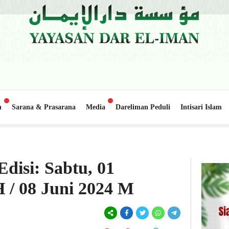
n
Sarana & Prasarana
Media
Dareliman Peduli
Intisari Islam
Update Donasi: Pembangunan Gedung Belajar 2, Pondok Pesantre
6 hari lalu
disi: Sabtu, 01
H / 08 Juni 2024 M