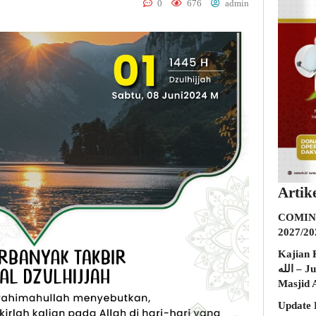
0
676
admin
Artik
COMING
2027/20
Kajian K
الله – Jumat, 31 Juli 2026 (Ba’da Maghrib)
Masjid 
Update 