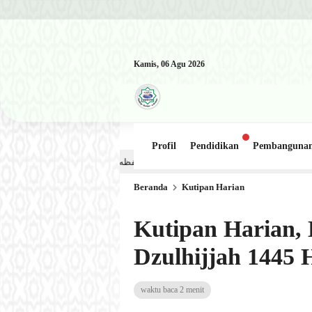
Kamis, 06 Agu 2026
Profil
Pendidikan
Pembanguna
Kajian Kitab: Ustadz Al Munawwir, Lc حفظه الله – Jumat, 31 Juli 2026 (Ba’da Maghrib) Masjid Al-Hakim Nanggalo Lapai
Beranda
Kutipan Harian
Kutipan Harian, E
Dzulhijjah 1445 
waktu baca 2 menit