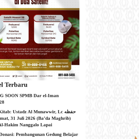
el Terbaru
 SOON SPMB Dar el-Iman
28
itab: Ustadz Al Munawwir, Lc حفظه
Al-Hakim Nanggalo Lapai
Donasi: Pembangunan Gedung Belajar