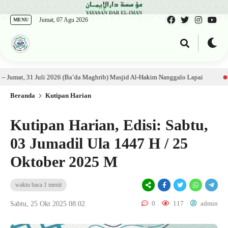
Jumat, 07 Agu 2026
MENU
b: Ustadz Al Munawwir, Lc حفظه الله – Jumat, 31 Juli 2026 (Ba’da Maghrib) Masjid Al-Hakim Nanggalo Lapai
1 mingg
Beranda
Kutipan Harian
Kutipan Harian, Edisi: Sabtu,
03 Jumadil Ula 1447 H / 25
Oktober 2025 M
waktu baca 1 menit
0
117
admin
Sabtu, 25 Okt 2025 08:02