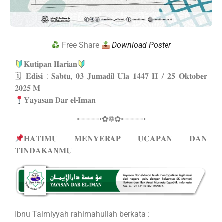
Free Share
Download Poster
𝐊𝐮𝐭𝐢𝐩𝐚𝐧 𝐇𝐚𝐫𝐢𝐚𝐧
🗓 𝐄𝐝𝐢𝐬𝐢 : 𝐒𝐚𝐛𝐭𝐮, 𝟎𝟑 𝐉𝐮𝐦𝐚𝐝𝐢𝐥 𝐔𝐥𝐚 𝟏𝟒𝟒𝟕 𝐇 / 𝟐𝟓 𝐎𝐤𝐭𝐨𝐛𝐞𝐫
𝟐𝟎𝟐𝟓 𝐌
𝐘𝐚𝐲𝐚𝐬𝐚𝐧 𝐃𝐚𝐫 𝐞𝐥-𝐈𝐦𝐚𝐧
•┈┈┈┈•✿❁✿•┈┈┈┈•
𝐇𝐀𝐓𝐈𝐌𝐔 𝐌𝐄𝐍𝐘𝐄𝐑𝐀𝐏 𝐔𝐂𝐀𝐏𝐀𝐍 𝐃𝐀𝐍
𝐓𝐈𝐍𝐃𝐀𝐊𝐀𝐍𝐌𝐔
Ibnu Taimiyyah rahimahullah berkata :