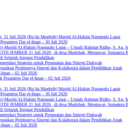
b: Ustadz Al Munawwir, Lc حفظه الله – Jumat, 31 Juli 2026 (Ba’da Maghrib) Masjid Al-Hakim Nanggalo Lapai
esantren Dar el-Iman – 30 Juli 2026
DI JEMBER 21 Juli 2026 , di desa Madobak, Mentawai, Sumatera B
di Seluruh Jenjang Pendidikan
mendasi Strategis untuk Penguatan dan Sinergi Dakwah
gaskan Pentingnya Sinergi dan Kolaborasi dalam Pendidikan Anak
Iman – 02 Juli 2026
Pesantren Dar el-Iman – 02 Juli 2026
b: Ustadz Al Munawwir, Lc حفظه الله – Jumat, 31 Juli 2026 (Ba’da Maghrib) Masjid Al-Hakim Nanggalo Lapai
esantren Dar el-Iman – 30 Juli 2026
DI JEMBER 21 Juli 2026 , di desa Madobak, Mentawai, Sumatera B
di Seluruh Jenjang Pendidikan
mendasi Strategis untuk Penguatan dan Sinergi Dakwah
gaskan Pentingnya Sinergi dan Kolaborasi dalam Pendidikan Anak
Iman – 02 Juli 2026