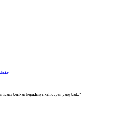
 Al-Hakim Nanggalo Lapai – Ustadz Rahmat Ridho, S. Ag, MM حفظه الله
an Kami berikan kepadanya kehidupan yang baik.”