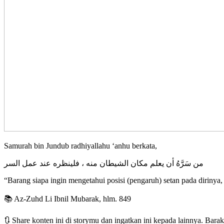
Samurah bin Jundub radhiyallahu ‘anhu berkata,
ﻣﻦ سَرَّهُ ﺃﻥ ﻳﻌﻠﻢ ﻣﻜﺎﻥ اﻟﺸﻴﻄﺎﻥ ﻣﻨﻪ ، ﻓﻠﻴﻨﻈﺮﻩ ﻋﻨﺪ ﻋﻤﻞ اﻟﺴﺮ
“Barang siapa ingin mengetahui posisi (pengaruh) setan pada dirinya
📚 Az-Zuhd Li Ibnil Mubarak, hlm. 849
🔃 Share konten ini di storymu dan ingatkan ini kepada lainnya. Bara