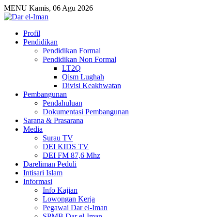
MENU
Kamis, 06 Agu 2026
Profil
Pendidikan
Pendidikan Formal
Pendidikan Non Formal
LT2Q
Qism Lughah
Divisi Keakhwatan
Pembangunan
Pendahuluan
Dokumentasi Pembangunan
Sarana & Prasarana
Media
Surau TV
DEI KIDS TV
DEI FM 87,6 Mhz
Dareliman Peduli
Intisari Islam
Informasi
Info Kajian
Lowongan Kerja
Pegawai Dar el-Iman
SPMB Dar el-Iman