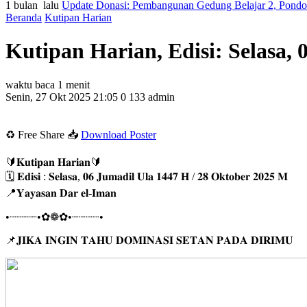
1 bulan lalu
Update Donasi: Pembangunan Gedung Belajar 2, Pondok 
Beranda
Kutipan Harian
Kutipan Harian, Edisi: Selasa,
waktu baca 1 menit
Senin, 27 Okt 2025 21:05
0
133
admin
♻️ Free Share 📥
Download Poster
🔰𝐊𝐮𝐭𝐢𝐩𝐚𝐧 𝐇𝐚𝐫𝐢𝐚𝐧🔰
🗓 𝐄𝐝𝐢𝐬𝐢 : 𝐒𝐞𝐥𝐚𝐬𝐚, 𝟎𝟔 𝐉𝐮𝐦𝐚𝐝𝐢𝐥 𝐔𝐥𝐚 𝟏𝟒𝟒𝟕 𝐇 / 𝟐𝟖 𝐎𝐤𝐭𝐨𝐛𝐞𝐫 𝟐𝟎𝟐𝟓 𝐌
📍𝐘𝐚𝐲𝐚𝐬𝐚𝐧 𝐃𝐚𝐫 𝐞𝐥-𝐈𝐦𝐚𝐧
•┈┈┈┈•✿❁✿•┈┈┈┈•
📌𝐉𝐈𝐊𝐀 𝐈𝐍𝐆𝐈𝐍 𝐓𝐀𝐇𝐔 𝐃𝐎𝐌𝐈𝐍𝐀𝐒𝐈 𝐒𝐄𝐓𝐀𝐍 𝐏𝐀𝐃𝐀 𝐃𝐈𝐑𝐈𝐌𝐔