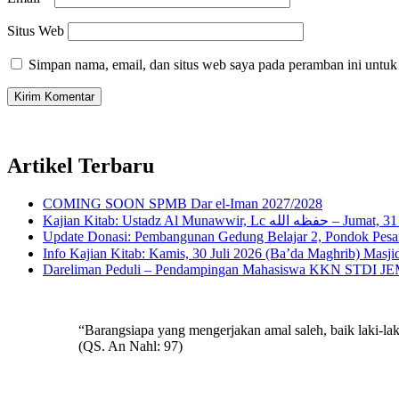
Situs Web
Simpan nama, email, dan situs web saya pada peramban ini untuk
Artikel Terbaru
COMING SOON SPMB Dar el-Iman 2027/2028
Kajian Kitab: Ustad
Update Donasi: Pembangunan Gedung Belajar 2, Pondok Pesant
Dareliman Peduli – Pendampingan Mahasiswa KKN STDI JEMB
“Barangsiapa yang mengerjakan amal saleh, baik laki-
(QS. An Nahl: 97)