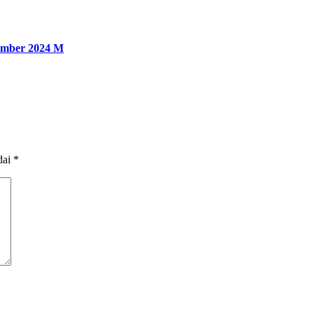
sember 2024 M
dai
*