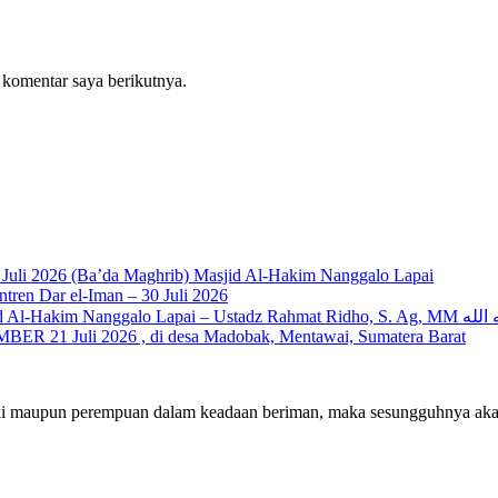
 komentar saya berikutnya.
z Al Munawwir, Lc حفظه الله – Jumat, 31 Juli 2026 (Ba’da Maghrib) Masjid Al-Hakim Nanggalo Lapai
ren Dar el-Iman – 30 Juli 2026
Info Kajian Kitab: Kamis, 30 Juli 2026 (Ba’da Maghrib) Masjid
ER 21 Juli 2026 , di desa Madobak, Mentawai, Sumatera Barat
laki maupun perempuan dalam keadaan beriman, maka sesungguhnya ak