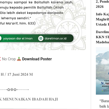
2, Pond
2026
Info Ka
Maghrib
Darelim
KKN STD
Madobak
No Crop
Download Poster
𝟓 𝐇 / 𝟏𝟕 𝐉𝐮𝐧𝐢 𝟐𝟎𝟐𝟒 𝐌
┈┈┈•✿❁✿•┈┈┈┈•
 𝐌𝐄𝐍𝐔𝐍𝐀𝐈𝐊𝐀𝐍 𝐈𝐁𝐀𝐃𝐀𝐇 𝐇𝐀𝐉𝐈
“Bara
baik 