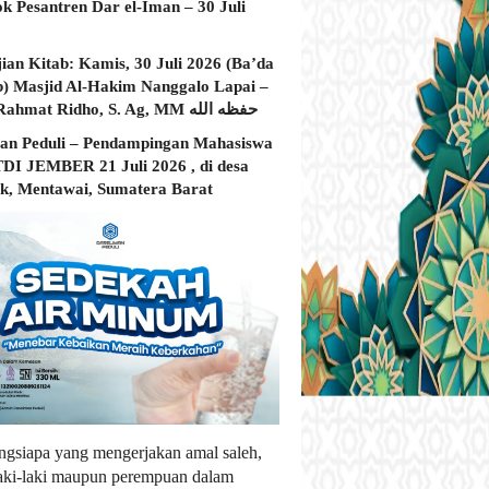
ok Pesantren Dar el-Iman – 30 Juli
jian Kitab: Kamis, 30 Juli 2026 (Ba’da
) Masjid Al-Hakim Nanggalo Lapai –
Ustadz Rahmat Ridho, S. Ag, MM حفظه الله
an Peduli – Pendampingan Mahasiswa
I JEMBER 21 Juli 2026 , di desa
, Mentawai, Sumatera Barat
ngsiapa yang mengerjakan amal saleh,
laki-laki maupun perempuan dalam