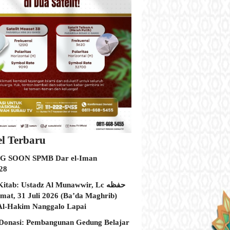
el Terbaru
 SOON SPMB Dar el-Iman
28
itab: Ustadz Al Munawwir, Lc حفظه
Al-Hakim Nanggalo Lapai
Donasi: Pembangunan Gedung Belajar