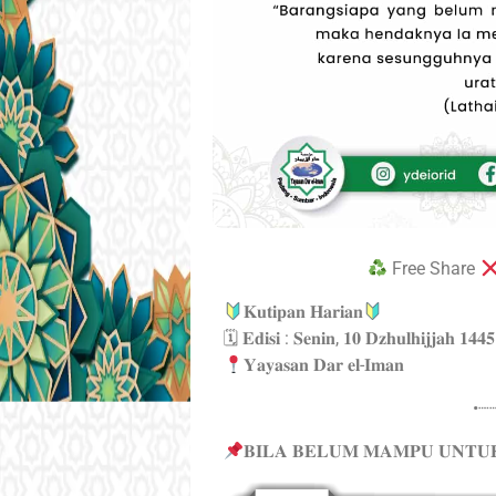
Free Share
𝐊𝐮𝐭𝐢𝐩𝐚𝐧 𝐇𝐚𝐫𝐢𝐚𝐧
🗓 𝐄𝐝𝐢𝐬𝐢 : 𝐒𝐞𝐧𝐢𝐧, 𝟏𝟎 𝐃𝐳𝐡𝐮𝐥𝐡𝐢𝐣𝐣𝐚𝐡 𝟏𝟒
𝐘𝐚𝐲𝐚𝐬𝐚𝐧 𝐃𝐚𝐫 𝐞𝐥-𝐈𝐦𝐚𝐧
•┈
𝐁𝐈𝐋𝐀 𝐁𝐄𝐋𝐔𝐌 𝐌𝐀𝐌𝐏𝐔 𝐔𝐍𝐓𝐔𝐊