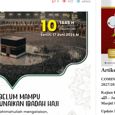
0
632
admin
Artik
COMING
2027/20
Kajian K
الله – Jumat, 31 Juli 2026 (Ba’da Maghrib)
Masjid 
Update 