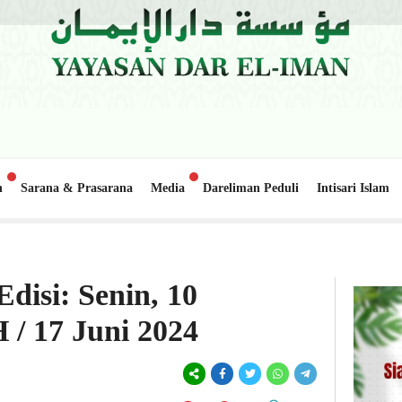
n
Sarana & Prasarana
Media
Dareliman Peduli
Intisari Islam
apai
Update Donasi: Pembangunan Gedung Belajar 2, Pondok
1 minggu lalu
disi: Senin, 10
 / 17 Juni 2024