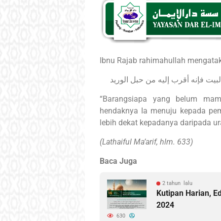
Ibnu Rajab rahimahullah mengata
“Barangsiapa yang belum mam
hendaknya Ia menuju kepada pemi
lebih dekat kepadanya daripada ura
(Lathaiful Ma’arif, hlm. 633)
Baca Juga
2 tahun lalu
Kutipan Harian, E
2024
630