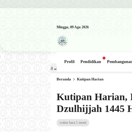
Minggu, 09 Agu 2026
Profil
Pendidikan
Pembanguna
Kajian Kitab: Ustadz Al Munawwir, Lc حفظه الله – Jumat, 31 Juli 2026 (Ba’da Maghrib) Masjid Al-Hakim Nanggalo L
Beranda
Kutipan Harian
Kutipan Harian, E
Dzulhijjah 1445 H
waktu baca 1 menit