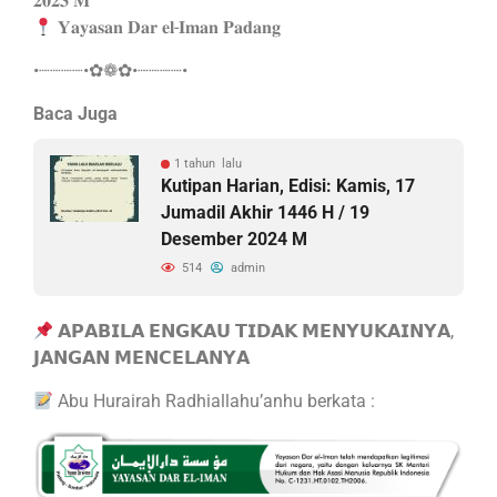
𝟐𝟎𝟐𝟑 𝐌
𝐘𝐚𝐲𝐚𝐬𝐚𝐧 𝐃𝐚𝐫 𝐞𝐥-𝐈𝐦𝐚𝐧 𝐏𝐚𝐝𝐚𝐧𝐠
•┈┈┈┈•✿❁✿•┈┈┈┈•
Baca Juga
1 tahun lalu
Kutipan Harian, Edisi: Kamis, 17
Jumadil Akhir 1446 H / 19
Desember 2024 M
514
admin
𝗔𝗣𝗔𝗕𝗜𝗟𝗔 𝗘𝗡𝗚𝗞𝗔𝗨 𝗧𝗜𝗗𝗔𝗞 𝗠𝗘𝗡𝗬𝗨𝗞𝗔𝗜𝗡𝗬𝗔,
𝗝𝗔𝗡𝗚𝗔𝗡 𝗠𝗘𝗡𝗖𝗘𝗟𝗔𝗡𝗬𝗔
Abu Hurairah Radhiallahu’anhu berkata :