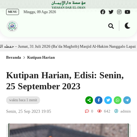
Minggu, 09 Agu 2026
MENU
Kajian Kitab: Ustadz Al Munawwir, Lc حفظه الله – Jumat, 31 Juli 2026 (Ba’da Maghrib) Masjid Al-Hakim Nanggalo Lapai
Beranda
Kutipan Harian
Kutipan Harian, Edisi: Senin,
25 September 2023
waktu baca 1 menit
0
642
admin
Senin, 25 Sep 2023 19:05