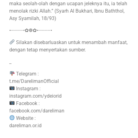
maka seolah-olah dengan ucapan jeleknya itu, ia telah
menolak rizki Allah.” (Syarh Al Bukhari, Ibnu Baththol,
Asy Syamilah, 18/93)
•┈┈┈┈•✿❁✿•┈┈┈┈•
Silakan disebarluaskan untuk menambah manfaat,
dengan tetap menyertakan sumber.
_
Telegram :
t.me/DarelimanOfficial
Instagram :
instagram.com/ydeiorid
Facebook :
facebook.com/dareliman
Website :
dareliman.or.id