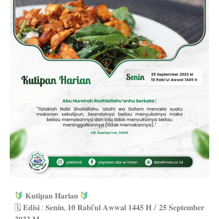
𝐊𝐮𝐭𝐢𝐩𝐚𝐧 𝐇𝐚𝐫𝐢𝐚𝐧
🗓 𝐄𝐝𝐢𝐬𝐢 : 𝐒𝐞𝐧𝐢𝐧, 𝟏𝟎 𝐑𝐚𝐛𝐢’𝐮𝐥 𝐀𝐰𝐰𝐚𝐥 𝟏𝟒𝟒𝟓 𝐇 / 𝟐𝟓 𝐒𝐞𝐩𝐭𝐞𝐦𝐛𝐞𝐫