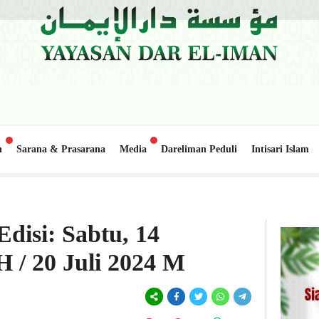
n
Sarana & Prasarana
Media
Dareliman Peduli
Intisari Islam
date Donasi: Pembangunan Gedung Belajar 2, Pondok Pesantren Dar el-Iman – 30 
disi: Sabtu, 14
 / 20 Juli 2024 M