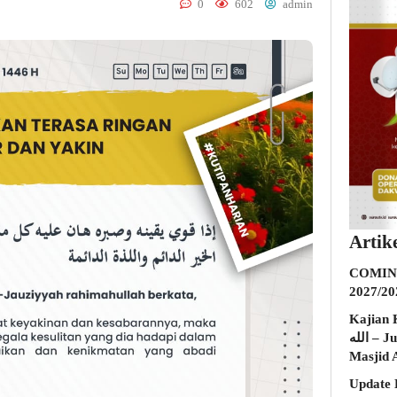
0
602
admin
Artik
COMING
2027/20
Kajian K
الله – Jumat, 31 Juli 2026 (Ba’da Maghrib)
Masjid 
Update 