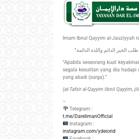
Imam Ibnul Qayyim al-Jauziyyah r
“Apabila seseorang kuat keyakin
segala kesulitan yang dia hadap
yang abadi (surga).”
(at-Tafsir al-Qayyim libnil Qayyim, ji
–
Telegram :
t.me/DarelimanOfficial
Instagram :
instagram.com/ydeiorid
Facebook :