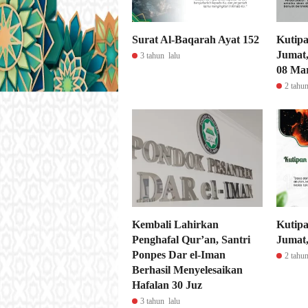
Surat Al-Baqarah Ayat 152
Kutipa
Jumat,
3 tahun lalu
08 Ma
2 tahun
Kembali Lahirkan
Kutipa
Penghafal Qur’an, Santri
Jumat,
Ponpes Dar el-Iman
2 tahun
Berhasil Menyelesaikan
Hafalan 30 Juz
3 tahun lalu