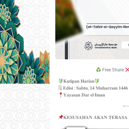
Free Share
𝐊𝐮𝐭𝐢𝐩𝐚𝐧 𝐇𝐚𝐫𝐢𝐚𝐧
🗓 𝐄𝐝𝐢𝐬𝐢 : 𝐒𝐚𝐛𝐭𝐮, 𝟏𝟒 𝐌𝐮𝐡𝐚𝐫𝐫𝐚𝐦 𝟏𝟒𝟒𝟔
𝐘𝐚𝐲𝐚𝐬𝐚𝐧 𝐃𝐚𝐫 𝐞𝐥-𝐈𝐦𝐚𝐧
•┈
𝐊𝐄𝐒𝐔𝐒𝐀𝐇𝐀𝐍 𝐀𝐊𝐀𝐍 𝐓𝐄𝐑𝐀𝐒𝐀 