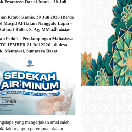
ok Pesantren Dar el-Iman – 30 Juli
jian Kitab: Kamis, 30 Juli 2026 (Ba’da
) Masjid Al-Hakim Nanggalo Lapai –
Ustadz Rahmat Ridho, S. Ag, MM حفظه الله
an Peduli – Pendampingan Mahasiswa
I JEMBER 21 Juli 2026 , di desa
, Mentawai, Sumatera Barat
ngsiapa yang mengerjakan amal saleh,
laki-laki maupun perempuan dalam