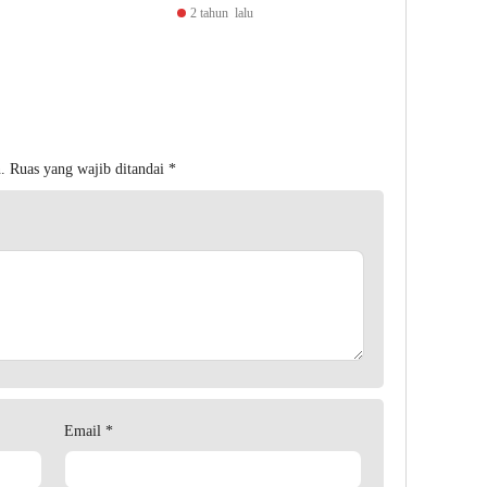
2 tahun lalu
.
Ruas yang wajib ditandai
*
Email
*