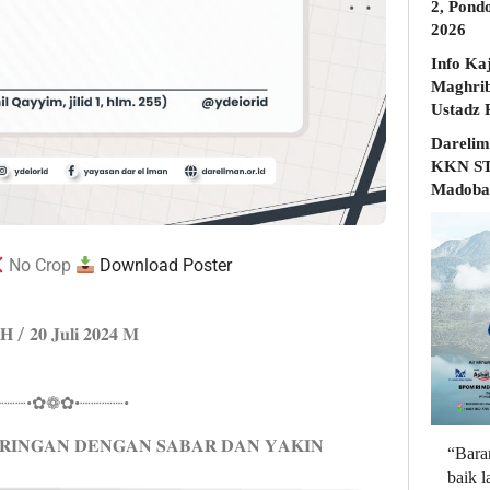
2, Pond
2026
Info Ka
Maghrib
Darelim
KKN STD
Madobak
No Crop
Download Poster
 𝐇 / 𝟐𝟎 𝐉𝐮𝐥𝐢 𝟐𝟎𝟐𝟒 𝐌
┈┈┈•✿❁✿•┈┈┈┈•
𝐑𝐈𝐍𝐆𝐀𝐍 𝐃𝐄𝐍𝐆𝐀𝐍 𝐒𝐀𝐁𝐀𝐑 𝐃𝐀𝐍 𝐘𝐀𝐊𝐈𝐍
“Bara
baik 