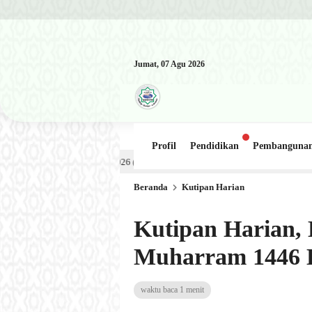
Jumat, 07 Agu 2026
Profil
Pendidikan
Pembanguna
 Munawwir, Lc حفظه الله – Jumat, 31 Juli 2026 (Ba’da Maghrib) Masjid Al-Hakim Nanggalo Lapai
Up
6 hari lalu
Beranda
Kutipan Harian
Kutipan Harian, E
Muharram 1446 H
waktu baca 1 menit