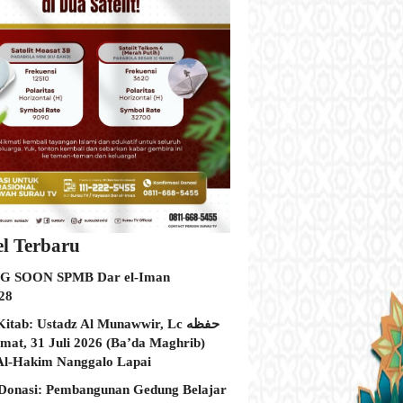
el Terbaru
 SOON SPMB Dar el-Iman
28
itab: Ustadz Al Munawwir, Lc حفظه
Al-Hakim Nanggalo Lapai
Donasi: Pembangunan Gedung Belajar