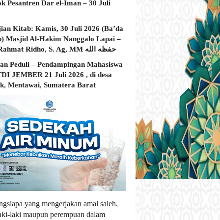
ok Pesantren Dar el-Iman – 30 Juli
jian Kitab: Kamis, 30 Juli 2026 (Ba’da
) Masjid Al-Hakim Nanggalo Lapai –
Ustadz Rahmat Ridho, S. Ag, MM حفظه الله
an Peduli – Pendampingan Mahasiswa
I JEMBER 21 Juli 2026 , di desa
, Mentawai, Sumatera Barat
ngsiapa yang mengerjakan amal saleh,
laki-laki maupun perempuan dalam