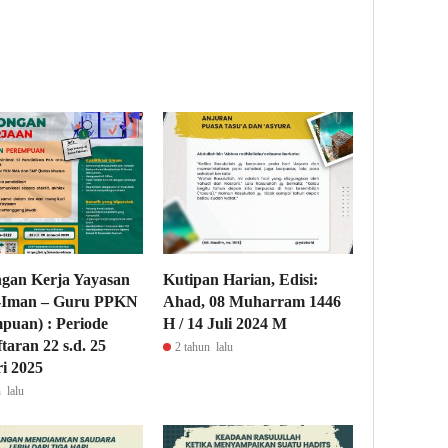
gan Kerja Yayasan
Kutipan Harian, Edisi:
l-Iman – Guru PPKN
Ahad, 08 Muharram 1446
puan) : Periode
H / 14 Juli 2024 M
taran 22 s.d. 25
2 tahun lalu
i 2025
 lalu