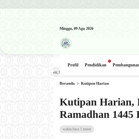
Minggu, 09 Agu 2026
Profil
Pendidikan
Pembanguna
Kajian Kitab: Ustadz Al Munawwir, Lc حفظه الله – Jumat, 31 Juli 2026 (Ba’da Maghrib) Masjid Al-Haki
Beranda
Kutipan Harian
Kutipan Harian, E
Ramadhan 1445 H 
waktu baca 1 menit