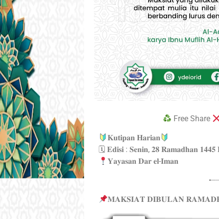
Free Share
𝐊𝐮𝐭𝐢𝐩𝐚𝐧 𝐇𝐚𝐫𝐢𝐚𝐧
🗓 𝐄𝐝𝐢𝐬𝐢 : 𝐒𝐞𝐧𝐢𝐧, 𝟐𝟖 𝐑𝐚𝐦𝐚𝐝𝐡𝐚𝐧 𝟏𝟒𝟒𝟓
𝐘𝐚𝐲𝐚𝐬𝐚𝐧 𝐃𝐚𝐫 𝐞𝐥-𝐈𝐦𝐚𝐧
•┈
𝐌𝐀𝐊𝐒𝐈𝐀𝐓 𝐃𝐈𝐁𝐔𝐋𝐀𝐍 𝐑𝐀𝐌𝐀𝐃