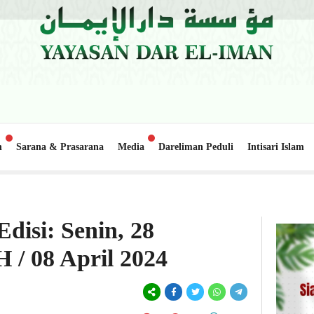
n
Sarana & Prasarana
Media
Dareliman Peduli
Intisari Islam
m Nanggalo Lapai
Update Donasi: Pembangunan Gedung Belajar 2,
1 minggu lalu
disi: Senin, 28
/ 08 April 2024