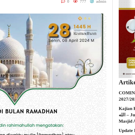
0
777
admin
Artik
COMING
2027/20
Kajian K
الله – Jumat, 31 Juli 2026 (Ba’da Maghrib)
Masjid 
Update 