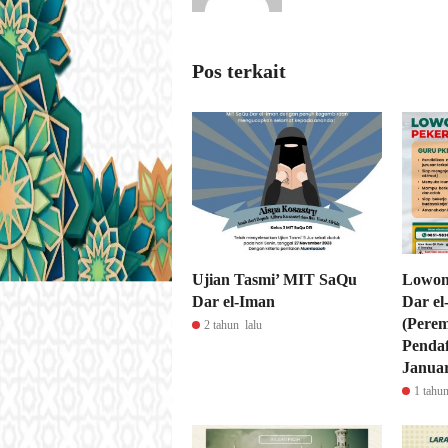
Pos terkait
Ujian Tasmi’ MIT SaQu
Lowon
Dar el-Iman
Dar e
(Perem
2 tahun lalu
Pendaf
Januar
1 tahun