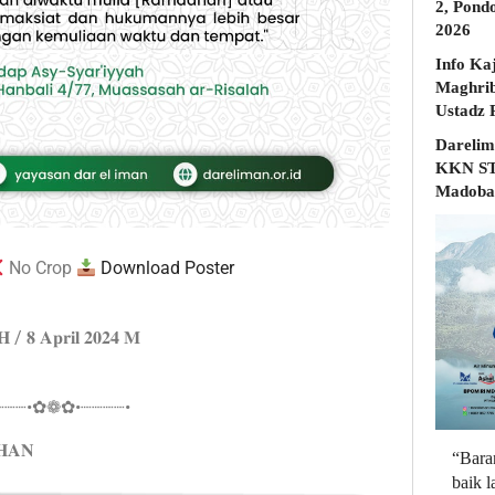
2, Pond
2026
Info Ka
Maghrib
Darelim
KKN STD
Madobak
No Crop
Download Poster
 𝐇 / 𝟖 𝐀𝐩𝐫𝐢𝐥 𝟐𝟎𝟐𝟒 𝐌
┈┈┈•✿❁✿•┈┈┈┈•
𝐇𝐀𝐍
“Bara
baik 