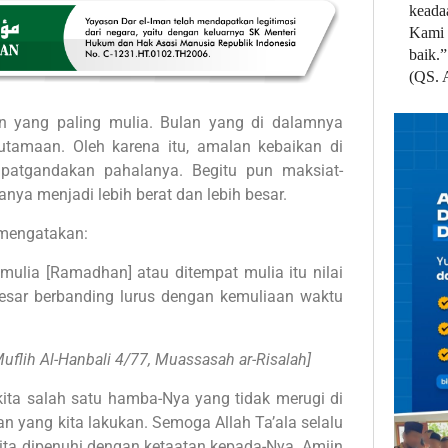
keada
Kami 
baik.”
(QS. 
 yang paling mulia. Bulan yang di dalamnya
tamaan. Oleh karena itu, amalan kebaikan di
patgandakan pahalanya. Begitu pun maksiat-
ya menjadi lebih berat dan lebih besar.
 mengatakan:
mulia [Ramadhan] atau ditempat mulia itu nilai
esar berbanding lurus dengan kemuliaan waktu
Muflih Al-Hanbali 4/77, Muassasah ar-Risalah]
ita salah satu hamba-Nya yang tidak merugi di
 yang kita lakukan. Semoga Allah Ta’ala selalu
ta dipenuhi dengan ketaatan kepada-Nya. Amiin