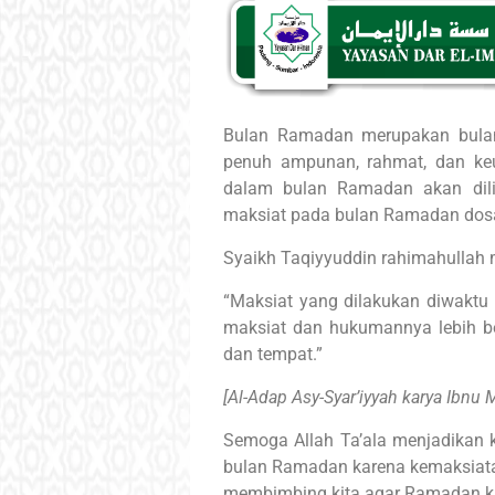
Bulan Ramadan merupakan bulan
penuh ampunan, rahmat, dan keu
dalam bulan Ramadan akan dili
maksiat pada bulan Ramadan dosan
Syaikh Taqiyyuddin rahimahullah
“Maksiat yang dilakukan diwaktu 
maksiat dan hukumannya lebih b
dan tempat.”
[Al-Adap Asy-Syar’iyyah karya Ibnu 
Semoga Allah Ta’ala menjadikan k
bulan Ramadan karena kemaksiatan
membimbing kita agar Ramadan ki