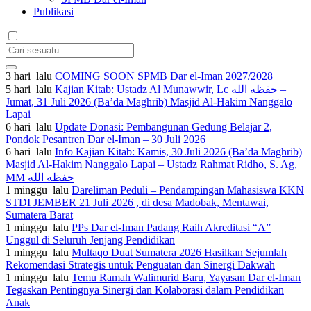
Publikasi
3 hari lalu
COMING SOON SPMB Dar el-Iman 2027/2028
5 hari lalu
Kajian Kitab: Ustadz Al Munawwir, Lc حفظه الله –
Jumat, 31 Juli 2026 (Ba’da Maghrib) Masjid Al-Hakim Nanggalo
Lapai
6 hari lalu
Update Donasi: Pembangunan Gedung Belajar 2,
Pondok Pesantren Dar el-Iman – 30 Juli 2026
6 hari lalu
Info Kajian Kitab: Kamis, 30 Juli 2026 (Ba’da Maghrib)
Masjid Al-Hakim Nanggalo Lapai – Ustadz Rahmat Ridho, S. Ag,
MM حفظه الله
1 minggu lalu
Dareliman Peduli – Pendampingan Mahasiswa KKN
STDI JEMBER 21 Juli 2026 , di desa Madobak, Mentawai,
Sumatera Barat
1 minggu lalu
PPs Dar el-Iman Padang Raih Akreditasi “A”
Unggul di Seluruh Jenjang Pendidikan
1 minggu lalu
Multaqo Duat Sumatera 2026 Hasilkan Sejumlah
Rekomendasi Strategis untuk Penguatan dan Sinergi Dakwah
1 minggu lalu
Temu Ramah Walimurid Baru, Yayasan Dar el-Iman
Tegaskan Pentingnya Sinergi dan Kolaborasi dalam Pendidikan
Anak