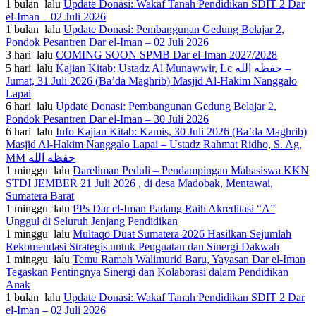
1 bulan lalu
Update Donasi: Wakaf Tanah Pendidikan SDIT 2 Dar
el-Iman – 02 Juli 2026
1 bulan lalu
Update Donasi: Pembangunan Gedung Belajar 2,
Pondok Pesantren Dar el-Iman – 02 Juli 2026
3 hari lalu
COMING SOON SPMB Dar el-Iman 2027/2028
5 hari lalu
Kajian Kitab: Ustadz Al Munawwir, Lc حفظه الله –
Jumat, 31 Juli 2026 (Ba’da Maghrib) Masjid Al-Hakim Nanggalo
Lapai
6 hari lalu
Update Donasi: Pembangunan Gedung Belajar 2,
Pondok Pesantren Dar el-Iman – 30 Juli 2026
6 hari lalu
Info Kajian Kitab: Kamis, 30 Juli 2026 (Ba’da Maghrib)
Masjid Al-Hakim Nanggalo Lapai – Ustadz Rahmat Ridho, S. Ag,
MM حفظه الله
1 minggu lalu
Dareliman Peduli – Pendampingan Mahasiswa KKN
STDI JEMBER 21 Juli 2026 , di desa Madobak, Mentawai,
Sumatera Barat
1 minggu lalu
PPs Dar el-Iman Padang Raih Akreditasi “A”
Unggul di Seluruh Jenjang Pendidikan
1 minggu lalu
Multaqo Duat Sumatera 2026 Hasilkan Sejumlah
Rekomendasi Strategis untuk Penguatan dan Sinergi Dakwah
1 minggu lalu
Temu Ramah Walimurid Baru, Yayasan Dar el-Iman
Tegaskan Pentingnya Sinergi dan Kolaborasi dalam Pendidikan
Anak
1 bulan lalu
Update Donasi: Wakaf Tanah Pendidikan SDIT 2 Dar
el-Iman – 02 Juli 2026