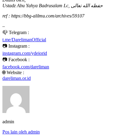
Ustadz Abu Yahya Badrusalam Lc, حفظه الله تعالى
ref : https://bbg-alilmu.com/archives/59107
–
📪 Telegram :
t.me/DarelimanOfficial
📷 Instagram :
instagram.com/ydeiorid
📷 Facebook :
facebook.com/dareliman
🌐 Website :
dareliman.or.id
admin
Pos lain oleh admin