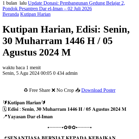
1 bulan lalu
Update Donasi: Pembangunan Gedung Belajar 2,
Pondok Pesantren Dar el-Iman – 02 Juli 2026
Beranda
Kutipan Harian
Kutipan Harian, Edisi: Senin,
30 Muharram 1446 H / 05
Agustus 2024 M
waktu baca 1 menit
Senin, 5 Agu 2024 00:05
0
434
admin
♻️ Free Share ❌ No Crop 📥
Download Poster
🔰𝐊𝐮𝐭𝐢𝐩𝐚𝐧 𝐇𝐚𝐫𝐢𝐚𝐧🔰
🗓 𝐄𝐝𝐢𝐬𝐢 : 𝐒𝐞𝐧𝐢𝐧, 𝟑𝟎 𝐌𝐮𝐡𝐚𝐫𝐫𝐚𝐦 𝟏𝟒𝟒𝟔 𝐇 / 𝟎𝟓 𝐀𝐠𝐮𝐬𝐭𝐮𝐬 𝟐𝟎𝟐𝟒 𝐌
📍𝐘𝐚𝐲𝐚𝐬𝐚𝐧 𝐃𝐚𝐫 𝐞𝐥-𝐈𝐦𝐚𝐧
•┈┈┈┈•✿❁✿•┈┈┈┈•
📌𝐒𝐄𝐍𝐀𝐍𝐓𝐈𝐀𝐒𝐀 𝐁𝐄𝐑𝐍𝐈𝐀𝐓 𝐊𝐄𝐏𝐀𝐃𝐀 𝐊𝐄𝐁𝐀𝐈𝐊𝐀𝐍