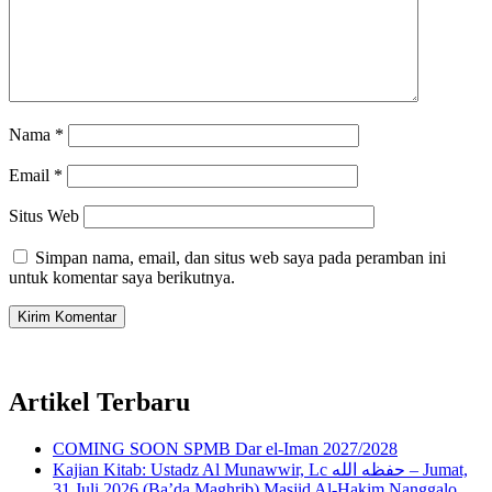
Nama
*
Email
*
Situs Web
Simpan nama, email, dan situs web saya pada peramban ini
untuk komentar saya berikutnya.
Artikel Terbaru
COMING SOON SPMB Dar el-Iman 2027/2028
Kajian Kitab: Ustadz Al Munawwir, Lc حفظه الله – Jumat,
31 Juli 2026 (Ba’da Maghrib) Masjid Al-Hakim Nanggalo