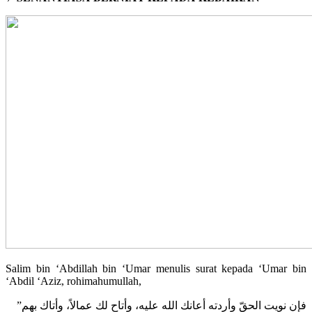
Salim bin ‘Abdillah bin ‘Umar menulis surat kepada ‘Umar bin
‘Abdil ‘Aziz, rohimahumullah,
”فإن نويت الحقّ وأردته أعانك الله عليه، وأتاح لك عمالاً، وأتاك بهم