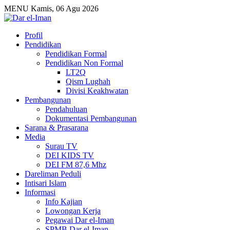
MENU
Kamis, 06 Agu 2026
Profil
Pendidikan
Pendidikan Formal
Pendidikan Non Formal
LT2Q
Qism Lughah
Divisi Keakhwatan
Pembangunan
Pendahuluan
Dokumentasi Pembangunan
Sarana & Prasarana
Media
Surau TV
DEI KIDS TV
DEI FM 87,6 Mhz
Dareliman Peduli
Intisari Islam
Informasi
Info Kajian
Lowongan Kerja
Pegawai Dar el-Iman
SPMB Dar el-Iman