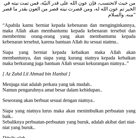
من حيث لاتحتسب، فإن عون الله على قدر النيّة، فمن تمت نيته في
الخير تم عون الله له، ومن قصرت نيته قصر من العون بقدر ما قصر
منه. والسلام”
“Apabila kamu berniat kepada kebenaran dan menginginkannya,
maka Allah akan membantumu kepada kebenaran tersebut dan
memberimu orang-orang yang akan membantumu kepada
kebenaran tersebut, karena bantuan Allah itu sesuai niatmu..
Siapa yang berniat kepada kebaikan maka Allah akan
membantunya, dan siapa yang kurang niatnya kepada kebaikan
maka berkurang juga bantuan Allah sesuai kekurangan niatnya..”
[ Az Zuhd Lil Ahmad bin Hanbal ]
Menjaga niat adalah perkara yang tak mudah..
Namun pengaruhnya amat besar dalam kehidupan..
Seseorang akan berbuat sesuai dengan niatnya..
Siapa yang niatnya lurus maka akan menimbulkan perbuatan yang
baik..
Sebaliknya perbuatan-perbuatan yang buruk, adalah akibat dari niat-
niat yang buruk..
Ditulis oleh,