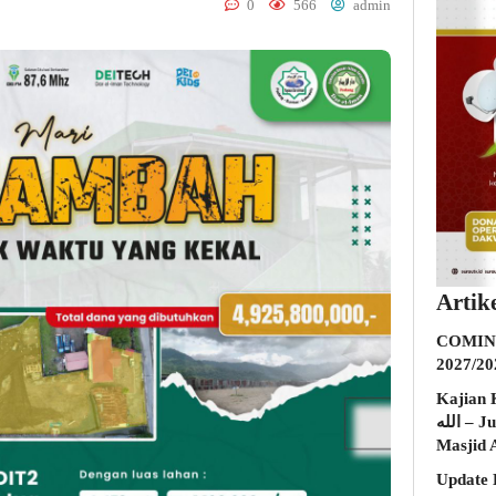
0
566
admin
Artik
COMING
2027/20
Kajian K
الله – Jumat, 31 Juli 2026 (Ba’da Maghrib)
Masjid 
Update 