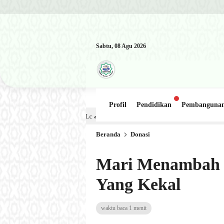
Sabtu, 08 Agu 2026
Profil
Pendidikan
Pembanguna
Kajian Kitab: Ustadz Al Munawwir, Lc حفظه الله – Jumat, 31 Juli 2026 (Ba’da Maghrib) Masjid Al-Hakim Nangga
Beranda
Donasi
Mari Menambah 
Yang Kekal
waktu baca 1 menit