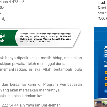
luas 4.478 m²
keada
0,-
Kami 
baik.”
-
(QS. 
14,-
dak hanya dipetik ketika masih hidup, melainkan
eskipun pewakaf telah meninggal dunia.
memanfaatkan, in sya Allah bertambah pula
n dan bersamai kami di Program Pembebasan
ng yang akan merasakan manfaatnya.
pak/ ibu bisa kirimkan ke:
11 222 54 44 a.n Yayasan Dar el-Iman