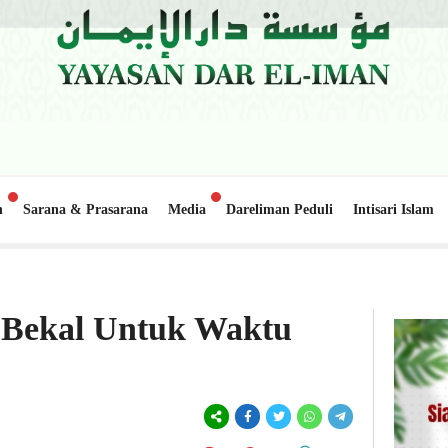
n
Sarana & Prasarana
Media
Dareliman Peduli
Intisari Islam
lo Lapai
Update Donasi: Pembangunan Gedung Belajar 2, Pond
1 minggu lalu
Bekal Untuk Waktu