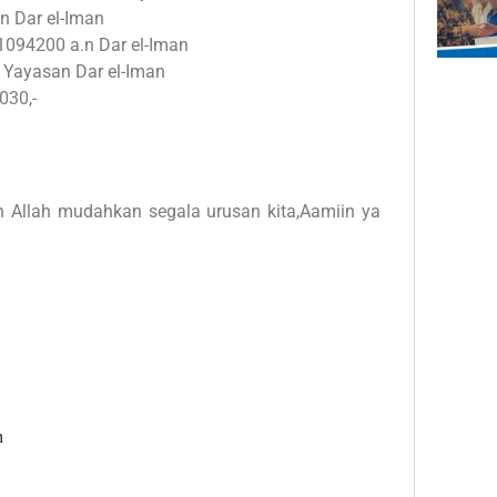
n Dar el-Iman
1094200 a.n Dar el-Iman
 Yayasan Dar el-Iman
030,-
 Allah mudahkan segala urusan kita,Aamiin ya
n