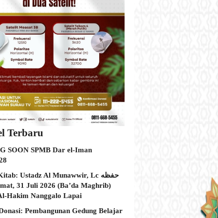
el Terbaru
 SOON SPMB Dar el-Iman
28
itab: Ustadz Al Munawwir, Lc حفظه
Al-Hakim Nanggalo Lapai
Donasi: Pembangunan Gedung Belajar