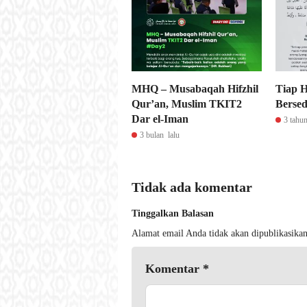
MHQ – Musabaqah Hifzhil
Tiap H
Qur’an, Muslim TKIT2
Berse
Dar el-Iman
3 tahun
3 bulan lalu
Tidak ada komentar
Tinggalkan Balasan
Alamat email Anda tidak akan dipublikasikan
Komentar
*