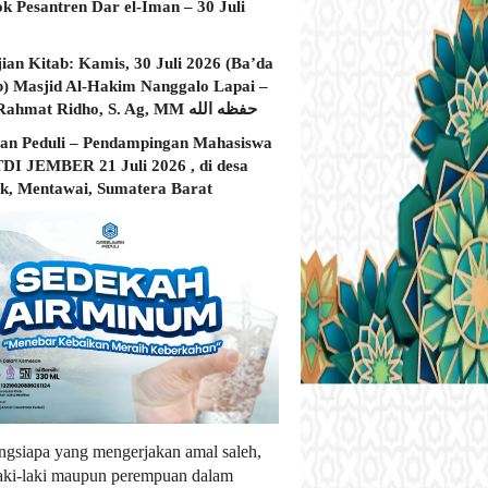
ok Pesantren Dar el-Iman – 30 Juli
jian Kitab: Kamis, 30 Juli 2026 (Ba’da
) Masjid Al-Hakim Nanggalo Lapai –
Ustadz Rahmat Ridho, S. Ag, MM حفظه الله
an Peduli – Pendampingan Mahasiswa
I JEMBER 21 Juli 2026 , di desa
, Mentawai, Sumatera Barat
ngsiapa yang mengerjakan amal saleh,
laki-laki maupun perempuan dalam