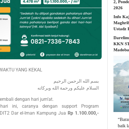
2, Pond
2026
Info Ka
Maghrib
Darelim
KKN STD
Madobak
WAKTU YANG KEKAL
بسم الله الرحمن الرحيم
السلام عليكم ورحمة الله وبركاته
embali dengan hari jum’at.
hari ini, caranya dengan support Program
DIT2 Dar el-Iman Kampung Jua
Rp 1.100.000,-
“Bara
baik 