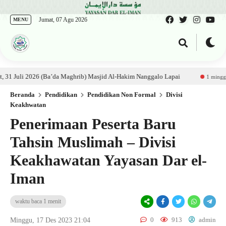
Jumat, 07 Agu 2026
MENU
wwir, Lc حفظه الله – Jumat, 31 Juli 2026 (Ba’da Maghrib) Masjid Al-Hakim Nanggalo Lapai
Up
1 minggu lalu
Beranda
Pendidikan
Pendidikan Non Formal
Divisi
Keakhwatan
Penerimaan Peserta Baru
Tahsin Muslimah – Divisi
Keakhawatan Yayasan Dar el-
Iman
waktu baca 1 menit
0
913
admin
Minggu, 17 Des 2023 21:04