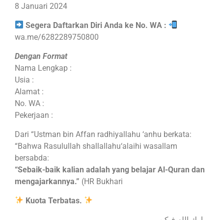
8 Januari 2024
Segera Daftarkan Diri Anda ke No. WA :
wa.me/6282289750800
Dengan Format
Nama Lengkap :
Usia :
Alamat :
No. WA :
Pekerjaan :
Dari “Ustman bin Affan radhiyallahu ‘anhu berkata:
“Bahwa Rasulullah shallallahu‘alaihi wasallam
bersabda:
“Sebaik-baik kalian adalah yang belajar Al-Quran dan
mengajarkannya.”
(HR Bukhari
Kuota Terbatas.
بارك الله فيكن