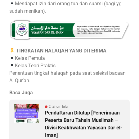
Mendapat izin dari orang tua dan suami (bagi yg
sudah menikah).
TINGKATAN HALAQAH YANG DITERIMA
Kelas Pemula
Kelas Teori Praktis
Penentuan tingkat halaqah pada saat seleksi bacaan
Al Qur’an.
Baca Juga
2 tahun lalu
Pendaftaran Ditutup [Penerimaan
Peserta Baru Tahsin Muslimah –
Divisi Keakhwatan Yayasan Dar el-
Iman]