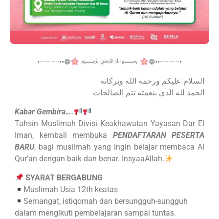
•┈┈┈┈••❁
﷽
❁••┈┈┈┈•
السلام عليكم ورحمة الله وبركاته
الحمد لله الذي بنعمته تتم الصالحات
Kabar Gembira….
Tahsin Muslimah Divisi Keakhawatan Yayasan Dar El
Iman, kembali membuka
PENDAFTARAN PESERTA
BARU
, bagi muslimah yang ingin belajar membaca Al
Qur’an dengan baik dan benar. InsyaaAllah.
SYARAT BERGABUNG
Muslimah Usia 12th keatas
Semangat, istiqomah dan bersungguh-sungguh
dalam mengikuti pembelajaran sampai tuntas.