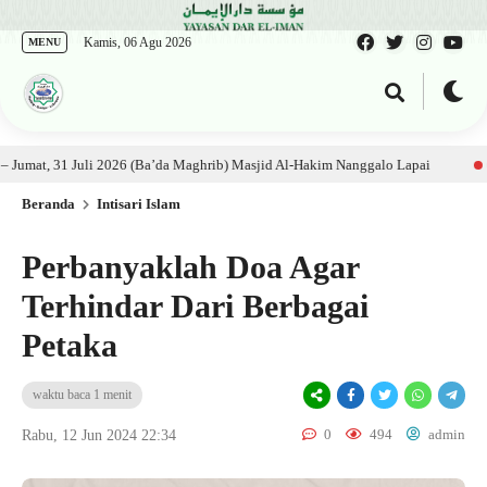
Kamis, 06 Agu 2026
MENU
: Ustadz Al Munawwir, Lc حفظه الله – Jumat, 31 Juli 2026 (Ba’da Maghrib) Masjid Al-Hakim Nanggalo Lapai
6 hari la
Beranda
Intisari Islam
Perbanyaklah Doa Agar
Terhindar Dari Berbagai
Petaka
waktu baca 1 menit
0
494
admin
Rabu, 12 Jun 2024 22:34