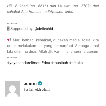
HR. Bukhari (no. 6616) dan Muslim (no. 2707) dari
sahabat Abu Hurairah radhiyallahu ’anhu.
~~~~
🖥 Supported by:
@deitechid
Mari berbagi kebaikan, gunakan media sosial kita
untuk melakukan hal yang bermanfaat. Semoga amal
kita diterima disisi Allah ﷻ. Aamiin allahumma aamiin
~~~~
#yayasandareliman
#doa
#musibah
#petaka
admin
Pos lain oleh admin