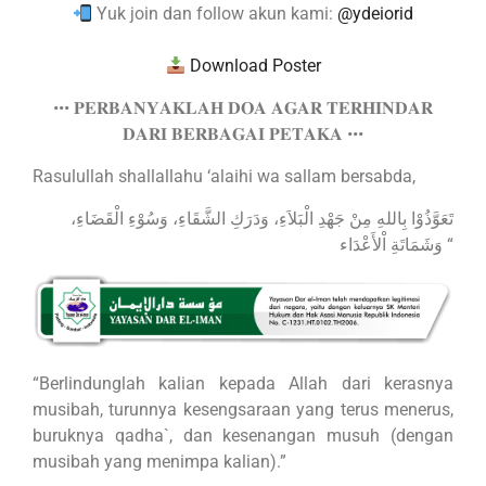
Yuk join dan follow akun kami:
@ydeiorid
Download Poster
••• 𝐏𝐄𝐑𝐁𝐀𝐍𝐘𝐀𝐊𝐋𝐀𝐇 𝐃𝐎𝐀 𝐀𝐆𝐀𝐑 𝐓𝐄𝐑𝐇𝐈𝐍𝐃𝐀𝐑
𝐃𝐀𝐑𝐈 𝐁𝐄𝐑𝐁𝐀𝐆𝐀𝐈 𝐏𝐄𝐓𝐀𝐊𝐀 •••
Rasulullah shallallahu ‘alaihi wa sallam bersabda,
تَعَوَّذُوْا بِاللهِ مِنْ جَهْدِ الْبَلاَءِ، وَدَرَكِ الشَّقَاءِ، وَسُوْءِ الْقَضَاءِ،
وَشَمَاتَةِ اْلأَعْدَاء “
“Berlindunglah kalian kepada Allah dari kerasnya
musibah, turunnya kesengsaraan yang terus menerus,
buruknya qadha`, dan kesenangan musuh (dengan
musibah yang menimpa kalian).”