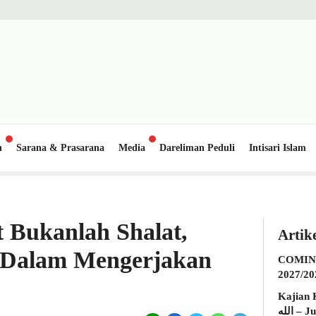
n
Sarana & Prasarana
Media
Dareliman Peduli
Intisari Islam
ib) Masjid Al-Hakim Nanggalo Lapai
Update Donasi: Pembangunan Gedung 
1 minggu lalu
t Bukanlah Shalat,
Artik
h Dalam Mengerjakan
COMING
2027/20
Kajian K
الله – Jumat, 31 Juli 2026 (Ba’da Maghrib)