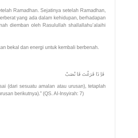
setelah Ramadhan. Sejatinya setelah Ramadhan,
h terberat yang ada dalam kehidupan, berhadapan
rnah diemban oleh Rasulullah shallallahu’alaihi
kan bekal dan energi untuk kembali berbenah.
فَاِ ذَا فَرَغْتَ فَا نْصَبْ
sai (dari sesuatu amalan atau urusan), tetaplah
usan berikutnya).” (QS. Al-Insyirah: 7)