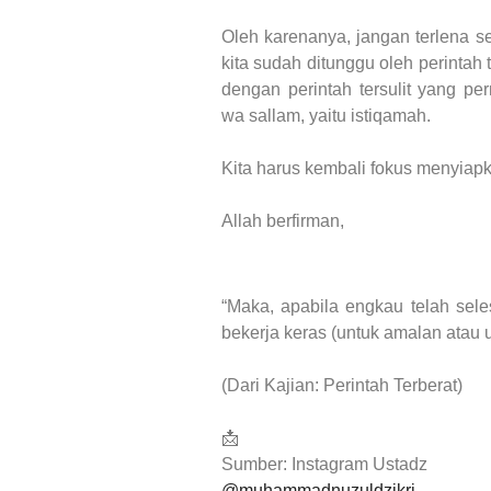
Oleh karenanya, jangan terlena 
kita sudah ditunggu oleh perinta
dengan perintah tersulit yang pe
wa sallam, yaitu istiqamah.
Kita harus kembali fokus menyiap
Allah berfirman,
“Maka, apabila engkau telah sele
bekerja keras (untuk amalan atau ur
(Dari Kajian: Perintah Terberat)
📩
Sumber: Instagram Ustadz
@muhammadnuzuldzikri