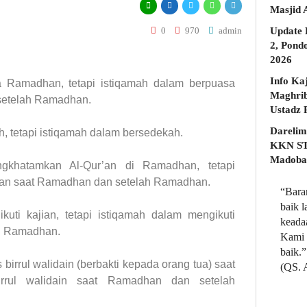
Masjid 
0
970
admin
Update 
2, Pond
2026
Info Ka
sa Ramadhan, tetapi istiqamah dalam berpuasa
Maghrib
setelah Ramadhan.
Darelim
h, tetapi istiqamah dalam bersedekah.
KKN STD
Madobak
ngkhatamkan Al-Qur’an di Ramadhan, tetapi
’an saat Ramadhan dan setelah Ramadhan.
“Bara
baik 
kuti kajian, tetapi istiqamah dalam mengikuti
keada
ah Ramadhan.
Kami 
baik.”
 birrul walidain (berbakti kepada orang tua) saat
(QS. 
irrul walidain saat Ramadhan dan setelah