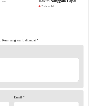
Hakim Nanggalo Lapai
 lalu
2 tahun lalu
.
Ruas yang wajib ditandai
*
Email
*