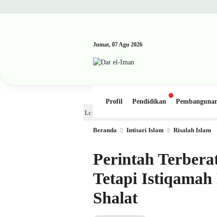
Jumat, 07 Agu 2026
Profil
Pendidikan
Pembanguna
Kajian Kitab: Ustadz Al Munawwir, Lc حفظه الله – Jumat, 31 Juli 2026 (Ba’da Maghr
Beranda
Intisari Islam
Risalah Islam
Perintah Terbera
Tetapi Istiqama
Shalat