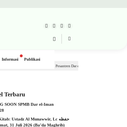
Informasi
Publikasi
Belajar 2, Pondok Pesantren Dar el-Iman – 30 Juli 2026
1 minggu lalu
el Terbaru
 SOON SPMB Dar el-Iman
28
itab: Ustadz Al Munawwir, Lc حفظه