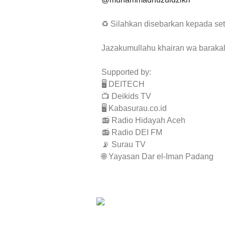
♻ Silahkan disebarkan kepada seti
Jazakumullahu khairan wa barakal
Supported by:
🖥️ DEITECH
📺 Deikids TV
🖥️ Kabasurau.co.id
📻 Radio Hidayah Aceh
📻 Radio DEI FM
📡 Surau TV
🌐 Yayasan Dar el-Iman Padang