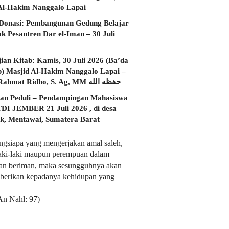
Al-Hakim Nanggalo Lapai
Donasi: Pembangunan Gedung Belajar
ok Pesantren Dar el-Iman – 30 Juli
jian Kitab: Kamis, 30 Juli 2026 (Ba’da
) Masjid Al-Hakim Nanggalo Lapai –
Ustadz Rahmat Ridho, S. Ag, MM حفظه الله
an Peduli – Pendampingan Mahasiswa
I JEMBER 21 Juli 2026 , di desa
, Mentawai, Sumatera Barat
ngsiapa yang mengerjakan amal saleh,
laki-laki maupun perempuan dalam
an beriman, maka sesungguhnya akan
berikan kepadanya kehidupan yang
An Nahl: 97)