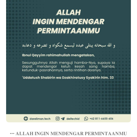
••• 𝐀𝐋𝐋𝐀𝐇 𝐈𝐍𝐆𝐈𝐍 𝐌𝐄𝐍𝐃𝐄𝐍𝐆𝐀𝐑 𝐏𝐄𝐑𝐌𝐈𝐍𝐓𝐀𝐀𝐍𝐌𝐔