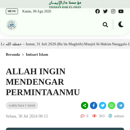
Kamis, 06 Agu 2026
MENU
Kajian Kitab: Ustadz Al Munawwir, Lc حفظه الله – Jumat, 31 Juli 2026 (Ba’da Maghrib) Masjid Al-Hakim Nanggalo Lapai
Beranda
Intisari Islam
ALLAH INGIN
MENDENGAR
PERMINTAANMU
waktu baca 1 menit
0
363
admin
Selasa, 30 Jul 2024 00:15