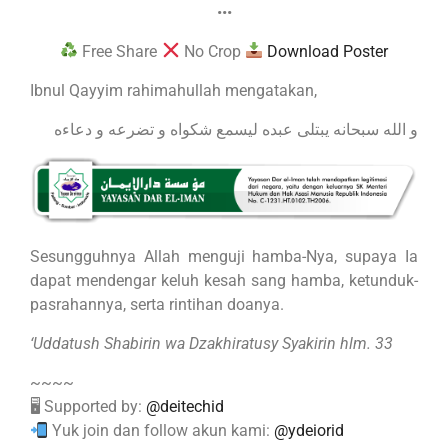
•••
Free Share
No Crop
Download Poster
Ibnul Qayyim rahimahullah mengatakan,
و الله سبحانه يبتلى عبده ليسمع شكواه و تضرعه و دعاءه
Sesungguhnya Allah menguji hamba-Nya, supaya Ia
dapat mendengar keluh kesah sang hamba, ketunduk-
pasrahannya, serta rintihan doanya.
‘Uddatush Shabirin wa Dzakhiratusy Syakirin hlm. 33
~~~~
🖥 Supported by:
@deitechid
Yuk join dan follow akun kami:
@ydeiorid