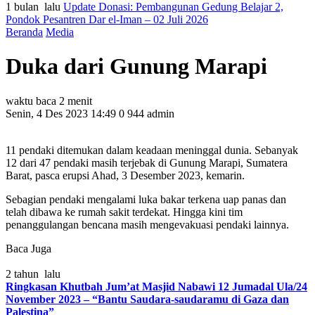
1 bulan lalu
Update Donasi: Pembangunan Gedung Belajar 2,
Pondok Pesantren Dar el-Iman – 02 Juli 2026
Beranda
Media
Duka dari Gunung Marapi
waktu baca 2 menit
Senin, 4 Des 2023 14:49
0
944
admin
11 pendaki ditemukan dalam keadaan meninggal dunia. Sebanyak
12 dari 47 pendaki masih terjebak di Gunung Marapi, Sumatera
Barat, pasca erupsi Ahad, 3 Desember 2023, kemarin.
Sebagian pendaki mengalami luka bakar terkena uap panas dan
telah dibawa ke rumah sakit terdekat. Hingga kini tim
penanggulangan bencana masih mengevakuasi pendaki lainnya.
Baca Juga
2 tahun lalu
Ringkasan Khutbah Jum’at Masjid Nabawi 12 Jumadal Ula/24
November 2023 – “Bantu Saudara-saudaramu di Gaza dan
Palestina”