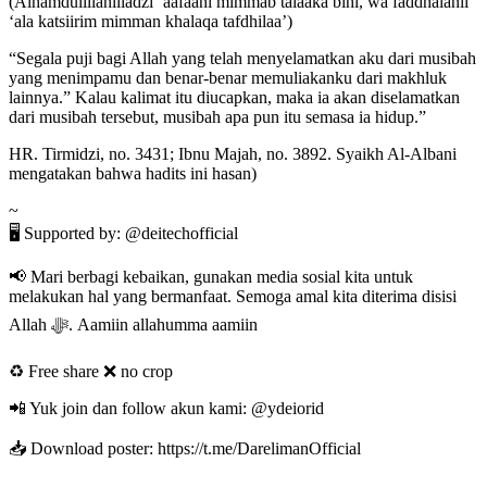
(Alhamdulillahilladzi ‘aafaani mimmab talaaka bihi, wa faddhalanii
‘ala katsiirim mimman khalaqa tafdhilaa’)
“Segala puji bagi Allah yang telah menyelamatkan aku dari musibah
yang menimpamu dan benar-benar memuliakanku dari makhluk
lainnya.” Kalau kalimat itu diucapkan, maka ia akan diselamatkan
dari musibah tersebut, musibah apa pun itu semasa ia hidup.”
HR. Tirmidzi, no. 3431; Ibnu Majah, no. 3892. Syaikh Al-Albani
mengatakan bahwa hadits ini hasan)
~
🖥 Supported by: @deitechofficial
📢 Mari berbagi kebaikan, gunakan media sosial kita untuk
melakukan hal yang bermanfaat. Semoga amal kita diterima disisi
Allah ﷻ. Aamiin allahumma aamiin
♻️ Free share ❌ no crop
📲 Yuk join dan follow akun kami: @ydeiorid
📥 Download poster: https://t.me/DarelimanOfficial