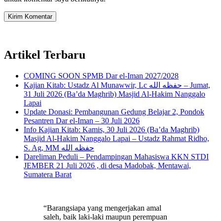
Artikel Terbaru
COMING SOON SPMB Dar el-Iman 2027/2028
Kajian Kitab: Ustadz Al Munawwir, Lc حفظه الله – Jumat,
31 Juli 2026 (Ba’da Maghrib) Masjid Al-Hakim Nanggalo
Lapai
Update Donasi: Pembangunan Gedung Belajar 2, Pondok
Pesantren Dar el-Iman – 30 Juli 2026
Info Kajian Kitab: Kamis, 30 Juli 2026 (Ba’da Maghrib)
Masjid Al-Hakim Nanggalo Lapai – Ustadz Rahmat Ridho,
S. Ag, MM حفظه الله
Dareliman Peduli – Pendampingan Mahasiswa KKN STDI
JEMBER 21 Juli 2026 , di desa Madobak, Mentawai,
Sumatera Barat
“Barangsiapa yang mengerjakan amal
saleh, baik laki-laki maupun perempuan