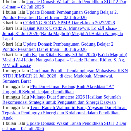
1 bulan lalu
Update Donasi: Wakaf Tanah Pendidikan SDIT 2 Dar
el-Iman – 02 Juli 2026
1 bulan lalu
Update Donasi: Pembangunan Gedung Belajar 2,
Pondok Pesantren Dar el-Iman – 02 Juli 2026
3 hari lalu
COMING SOON SPMB Dar el-Iman 2027/2028
5 hari lalu
Kajian Kitab: Ustadz Al Munawwir, Lc حفظه الله –
Jumat, 31 Juli 2026 (Ba’da Maghrib) Masjid Al-Hakim Nanggalo
Lapai
6 hari lalu
Update Donasi: Pembangunan Gedung Belajar 2,
Pondok Pesantren Dar el-Iman – 30 Juli 2026
6 hari lalu
Info Kajian Kitab: Kamis, 30 Juli 2026 (Ba’da Maghrib)
Masjid Al-Hakim Nanggalo Lapai – Ustadz Rahmat Ridho, S. Ag,
MM حفظه الله
1 minggu lalu
Dareliman Peduli – Pendampingan Mahasiswa KKN
STDI JEMBER 21 Juli 2026 , di desa Madobak, Mentawai,
Sumatera Barat
1 minggu lalu
PPs Dar el-Iman Padang Raih Akreditasi “A”
Unggul di Seluruh Jenjang Pendidikan
1 minggu lalu
Multaqo Duat Sumatera 2026 Hasilkan Sejumlah
Rekomendasi Strategis untuk Penguatan dan Sinergi Dakwah
1 minggu lalu
Temu Ramah Walimurid Baru, Yayasan Dar el-Iman
Tegaskan Pentingnya Sinergi dan Kolaborasi dalam Pendidikan
Anak
1 bulan lalu
Update Donasi: Wakaf Tanah Pendidikan SDIT 2 Dar
el-Iman – 02 Juli 2026