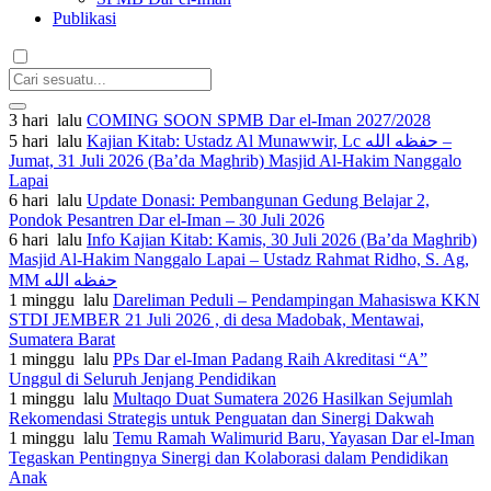
Publikasi
3 hari lalu
COMING SOON SPMB Dar el-Iman 2027/2028
5 hari lalu
Kajian Kitab: Ustadz Al Munawwir, Lc حفظه الله –
Jumat, 31 Juli 2026 (Ba’da Maghrib) Masjid Al-Hakim Nanggalo
Lapai
6 hari lalu
Update Donasi: Pembangunan Gedung Belajar 2,
Pondok Pesantren Dar el-Iman – 30 Juli 2026
6 hari lalu
Info Kajian Kitab: Kamis, 30 Juli 2026 (Ba’da Maghrib)
Masjid Al-Hakim Nanggalo Lapai – Ustadz Rahmat Ridho, S. Ag,
MM حفظه الله
1 minggu lalu
Dareliman Peduli – Pendampingan Mahasiswa KKN
STDI JEMBER 21 Juli 2026 , di desa Madobak, Mentawai,
Sumatera Barat
1 minggu lalu
PPs Dar el-Iman Padang Raih Akreditasi “A”
Unggul di Seluruh Jenjang Pendidikan
1 minggu lalu
Multaqo Duat Sumatera 2026 Hasilkan Sejumlah
Rekomendasi Strategis untuk Penguatan dan Sinergi Dakwah
1 minggu lalu
Temu Ramah Walimurid Baru, Yayasan Dar el-Iman
Tegaskan Pentingnya Sinergi dan Kolaborasi dalam Pendidikan
Anak