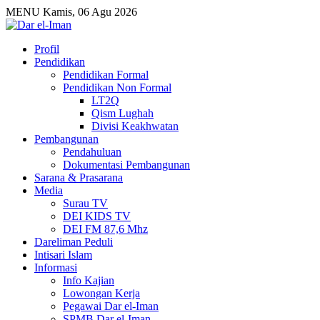
MENU
Kamis, 06 Agu 2026
Profil
Pendidikan
Pendidikan Formal
Pendidikan Non Formal
LT2Q
Qism Lughah
Divisi Keakhwatan
Pembangunan
Pendahuluan
Dokumentasi Pembangunan
Sarana & Prasarana
Media
Surau TV
DEI KIDS TV
DEI FM 87,6 Mhz
Dareliman Peduli
Intisari Islam
Informasi
Info Kajian
Lowongan Kerja
Pegawai Dar el-Iman
SPMB Dar el-Iman