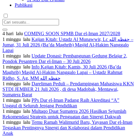
Publikasi
4 hari lalu
COMING SOON SPMB Dar el-Iman 2027/2028
1 minggu lalu
Kajian Kitab: Ustadz Al Munawwir, Lc حفظه الله –
Jumat, 31 Juli 2026 (Ba’da Maghrib) Masjid Al-Hakim Nanggalo
Lapai
1 minggu lalu
Update Donasi: Pembangunan Gedung Belajar 2,
Pondok Pesantren Dar el-Iman – 30 Juli 2026
1 minggu lalu
Info Kajian Kitab: Kamis, 30 Juli 2026 (Ba’da
Maghrib) Masjid Al-Hakim Nanggalo Lapai – Ustadz Rahmat
Ridho, S. Ag, MM حفظه الله
1 minggu lalu
Dareliman Peduli – Pendampingan Mahasiswa KKN
STDI JEMBER 21 Juli 2026 , di desa Madobak, Mentawai,
Sumatera Barat
1 minggu lalu
PPs Dar el-Iman Padang Raih Akreditasi “A”
Unggul di Seluruh Jenjang Pendidikan
1 minggu lalu
Multaqo Duat Sumatera 2026 Hasilkan Sejumlah
Rekomendasi Strategis untuk Penguatan dan Sinergi Dakwah
1 minggu lalu
Temu Ramah Walimurid Baru, Yayasan Dar el-Iman
Tegaskan Pentingnya Sinergi dan Kolaborasi dalam Pendidikan
Anak