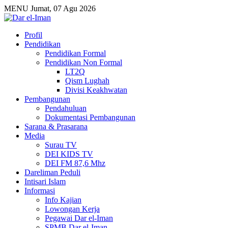
MENU
Jumat, 07 Agu 2026
Profil
Pendidikan
Pendidikan Formal
Pendidikan Non Formal
LT2Q
Qism Lughah
Divisi Keakhwatan
Pembangunan
Pendahuluan
Dokumentasi Pembangunan
Sarana & Prasarana
Media
Surau TV
DEI KIDS TV
DEI FM 87,6 Mhz
Dareliman Peduli
Intisari Islam
Informasi
Info Kajian
Lowongan Kerja
Pegawai Dar el-Iman
SPMB Dar el-Iman