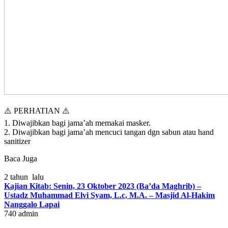
⚠️ PERHATIAN ⚠️
1. Diwajibkan bagi jama’ah memakai masker.
2. Diwajibkan bagi jama’ah mencuci tangan dgn sabun atau hand
sanitizer
Baca Juga
2 tahun lalu
Kajian Kitab: Senin, 23 Oktober 2023 (Ba’da Maghrib) –
Ustadz Muhammad Elvi Syam, L.c, M.A. – Masjid Al-Hakim
Nanggalo Lapai
740
admin