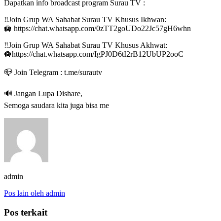
Dapatkan info broadcast program Surau TV :
‼️Join Grup WA Sahabat Surau TV Khusus Ikhwan:
🛄 https://chat.whatsapp.com/0zTT2goUDo22Jc57gH6whn
‼️Join Grup WA Sahabat Surau TV Khusus Akhwat:
🛄https://chat.whatsapp.com/IgPJ0D6tI2rB12UbUP2ooC
📪 Join Telegram : t.me/surautv
🔊 Jangan Lupa Dishare,
Semoga saudara kita juga bisa me
admin
Pos lain oleh admin
Pos terkait