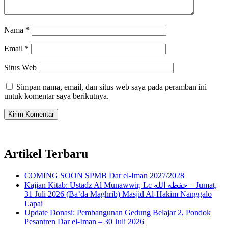
Nama
*
Email
*
Situs Web
Simpan nama, email, dan situs web saya pada peramban ini
untuk komentar saya berikutnya.
Artikel Terbaru
COMING SOON SPMB Dar el-Iman 2027/2028
Kajian Kitab: Ustadz Al Munawwir, Lc حفظه الله – Jumat,
31 Juli 2026 (Ba’da Maghrib) Masjid Al-Hakim Nanggalo
Lapai
Update Donasi: Pembangunan Gedung Belajar 2, Pondok
Pesantren Dar el-Iman – 30 Juli 2026