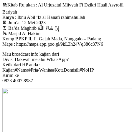
📚Kitab Rujukan : Al Urjuzatul Miiyyah Fi Dzikri Haali Asyrofil
Bariyah
Karya : Ibnu Abil ‘Iz al-Hanafi rahimahullah
📆 Jum’at 12 Mei 2023
⏰ Ba’da Maghrib إِنْ شَاءَ اللَّهُ
🕌 Masjid Al Hakim
Komp BPKP II, Jl. Gajah Mada, Nanggalo – Padang
Maps : https://maps.app.goo.gl/9kL3h24Vq386c37N6
Mau broadcast info kajian dari
Divisi Dakwah melalui WhatsApp?
Ketik dari HP anda :
Kajian#Nama#Pria/Wanita#KotaDomisili#NoHP
Kirim ke
0823 4007 8987