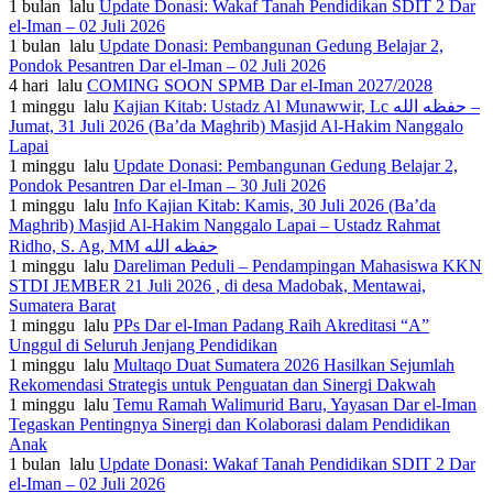
1 bulan lalu
Update Donasi: Wakaf Tanah Pendidikan SDIT 2 Dar
el-Iman – 02 Juli 2026
1 bulan lalu
Update Donasi: Pembangunan Gedung Belajar 2,
Pondok Pesantren Dar el-Iman – 02 Juli 2026
4 hari lalu
COMING SOON SPMB Dar el-Iman 2027/2028
1 minggu lalu
Kajian Kitab: Ustadz Al Munawwir, Lc حفظه الله –
Jumat, 31 Juli 2026 (Ba’da Maghrib) Masjid Al-Hakim Nanggalo
Lapai
1 minggu lalu
Update Donasi: Pembangunan Gedung Belajar 2,
Pondok Pesantren Dar el-Iman – 30 Juli 2026
1 minggu lalu
Info Kajian Kitab: Kamis, 30 Juli 2026 (Ba’da
Maghrib) Masjid Al-Hakim Nanggalo Lapai – Ustadz Rahmat
Ridho, S. Ag, MM حفظه الله
1 minggu lalu
Dareliman Peduli – Pendampingan Mahasiswa KKN
STDI JEMBER 21 Juli 2026 , di desa Madobak, Mentawai,
Sumatera Barat
1 minggu lalu
PPs Dar el-Iman Padang Raih Akreditasi “A”
Unggul di Seluruh Jenjang Pendidikan
1 minggu lalu
Multaqo Duat Sumatera 2026 Hasilkan Sejumlah
Rekomendasi Strategis untuk Penguatan dan Sinergi Dakwah
1 minggu lalu
Temu Ramah Walimurid Baru, Yayasan Dar el-Iman
Tegaskan Pentingnya Sinergi dan Kolaborasi dalam Pendidikan
Anak
1 bulan lalu
Update Donasi: Wakaf Tanah Pendidikan SDIT 2 Dar
el-Iman – 02 Juli 2026