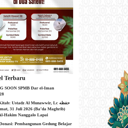
el Terbaru
 SOON SPMB Dar el-Iman
28
itab: Ustadz Al Munawwir, Lc حفظه
Al-Hakim Nanggalo Lapai
Donasi: Pembangunan Gedung Belajar