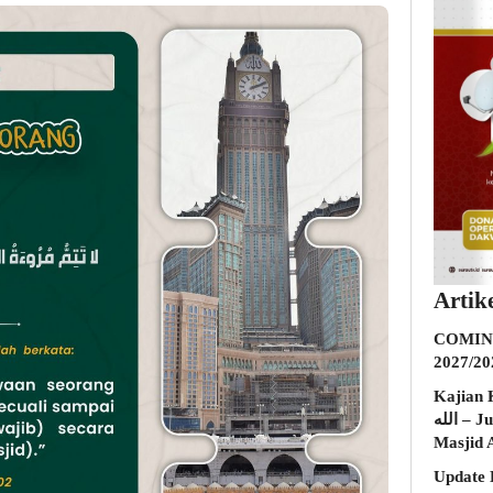
Artik
COMING
2027/20
Kajian K
الله – Jumat, 31 Juli 2026 (Ba’da Maghrib)
Masjid 
Update 