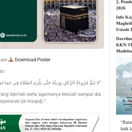
2, Pond
2026
Info Ka
Maghrib
Darelim
KKN STD
Madobak
hare
Download Poster
ر berkata:
“‌لا ‌تَتِمُّ ‌مُرُوءَةُ ‌الرَّجُلِ ‌وَدِينُهُ حَتَّى يَلْزَمَ الصَّلاةَ فِي جَمَاعَةٍ”
ng laki-laki serta agamanya kecuali sampai dia
erjama’ah (di masjid).”
“Bara
baik 