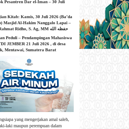
ok Pesantren Dar el-Iman – 30 Juli
jian Kitab: Kamis, 30 Juli 2026 (Ba’da
) Masjid Al-Hakim Nanggalo Lapai –
Ustadz Rahmat Ridho, S. Ag, MM حفظه الله
an Peduli – Pendampingan Mahasiswa
I JEMBER 21 Juli 2026 , di desa
, Mentawai, Sumatera Barat
ngsiapa yang mengerjakan amal saleh,
laki-laki maupun perempuan dalam