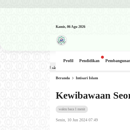
Kamis, 06 Agu 2026
Profil
Pendidikan
Pembanguna
Kajian Kitab: Ustadz Al Munawwir, Lc حفظه الله – Jumat, 31 Juli 2026 (Ba’da Maghrib) Masjid Al-Hakim Nanggalo 
Beranda
Intisari Islam
Kewibawaan Seor
waktu baca 1 menit
Senin, 10 Jun 2024 07:49