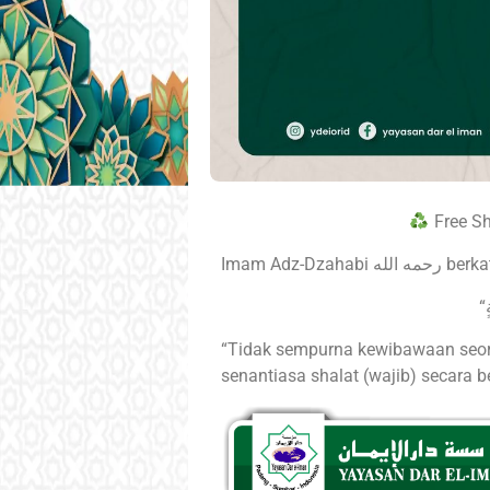
Free S
Imam Adz-Dzahabi حمه الله
“Tidak sempurna kewibawaan seora
senantiasa shalat (wajib) secara b