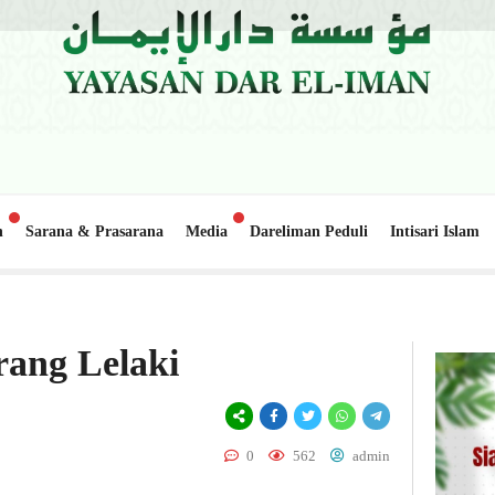
n
Sarana & Prasarana
Media
Dareliman Peduli
Intisari Islam
Lapai
Update Donasi: Pembangunan Gedung Belajar 2, Pondok Pe
6 hari lalu
ang Lelaki
0
562
admin