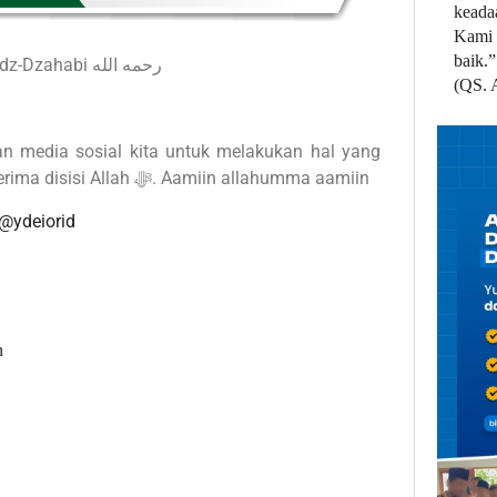
keada
Kami 
baik.”
Tarikh Al-Islam 9/102 oleh Imam Adz-Dzahabi رحمه الله
(QS. 
n media sosial kita untuk melakukan hal yang
bermanfaat. Semoga amal kita diterima disisi Allah ﷻ. Aamiin allahumma aamiin
@ydeiorid
n