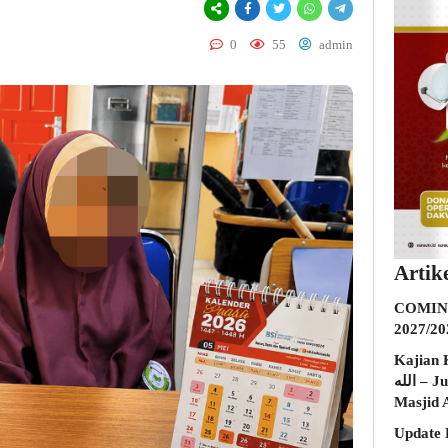
0
55
admin
Artik
COMING
2027/20
Kajian K
الله – Jumat, 31 Juli 2026 (Ba’da Maghrib)
Masjid 
Update 