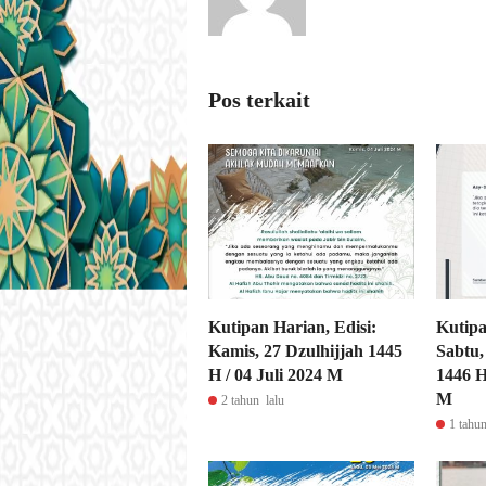
Pos terkait
Kutipan Harian, Edisi:
Kutipa
Kamis, 27 Dzulhijjah 1445
Sabtu,
H / 04 Juli 2024 M
1446 H
M
2 tahun lalu
1 tahun