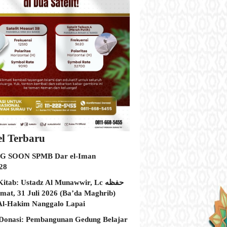
el Terbaru
 SOON SPMB Dar el-Iman
28
itab: Ustadz Al Munawwir, Lc حفظه
Al-Hakim Nanggalo Lapai
Donasi: Pembangunan Gedung Belajar