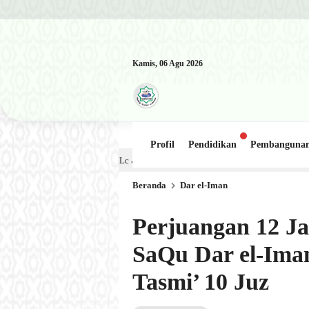
Kamis, 06 Agu 2026
Profil
Pendidikan
Pembanguna
Kajian Kitab: Ustadz Al Munawwir, Lc حفظه الله – Jumat, 31 Juli 2026 (Ba’da Maghrib) Masjid Al-Hakim Nang
Beranda
Dar el-Iman
Perjuangan 12 Ja
SaQu Dar el-Ima
Tasmi’ 10 Juz