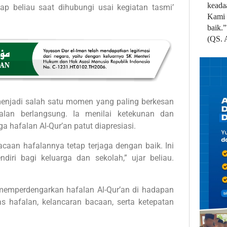
keada
ap beliau saat dihubungi usai kegiatan tasmi’
Kami 
baik.”
(QS. 
 menjadi salah satu momen yang paling berkesan
lan berlangsung. Ia menilai ketekunan dan
hafalan Al-Qur’an patut diapresiasi.
acaan hafalannya tetap terjaga dengan baik. Ini
diri bagi keluarga dan sekolah,” ujar beliau.
memperdengarkan hafalan Al-Qur’an di hadapan
s hafalan, kelancaran bacaan, serta ketepatan