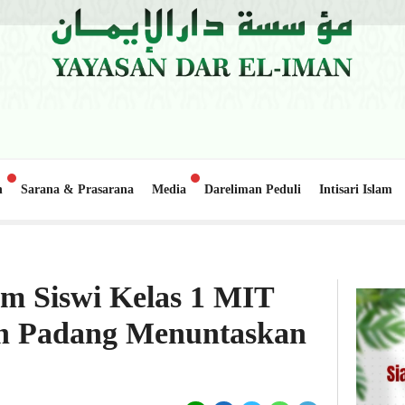
n
Sarana & Prasarana
Media
Dareliman Peduli
Intisari Islam
galo Lapai
Update Donasi: Pembangunan Gedung Belajar 2, Pondok
6 hari lalu
m Siswi Kelas 1 MIT
n Padang Menuntaskan