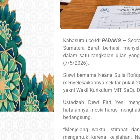
Kabasurau.co.id:
PADANG
— Seora
Sumatera Barat, berhasil menyel
dalam satu rangkaian ujian yang
(7/5/2026).
Siswi bernama Neana Sulia Rofiq
menyelesaikannya sekitar pukul 2
yakni Wakil Kurikulum MIT SaQu Da
Ustadzah Dewi Fitri Yeni me
hafalannya meski harus menghada
berlangsung.
“Menjelang waktu istirahat dan
mengantuk karena kelelahan. N