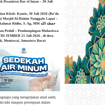
ok Pesantren Dar el-Iman – 30 Juli
jian Kitab: Kamis, 30 Juli 2026 (Ba’da
) Masjid Al-Hakim Nanggalo Lapai –
Ustadz Rahmat Ridho, S. Ag, MM حفظه الله
an Peduli – Pendampingan Mahasiswa
I JEMBER 21 Juli 2026 , di desa
, Mentawai, Sumatera Barat
ngsiapa yang mengerjakan amal saleh,
laki-laki maupun perempuan dalam