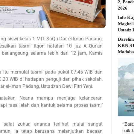
2, Pond
2026
Info Ka
Maghrib
ng siswi kelas 1 MIT SaQu Dar el-Iman Padang,
Darelim
KKN STD
esaikan tasmi’ itqon hafalan 10 juz Al-Qur’an
Madobak
 berlangsung selama lebih dari 12 jam, Kamis
a itu memulai tasmi’ pada pukul 07.45 WIB dan
0.20 WIB di hadapan penguji dari pihak sekolah,
r el-Iman Padang, Ustadzah Dewi Fitri Yeni.
ngatakan Neana mampu menjaga kelancaran
pi rasa lelah dan kantuk selama proses tasmi’
 salat zuhur, ananda terlihat mulai sangat
“Bara
baik 
amun, ia tetap berusaha melanjutkan bacaan