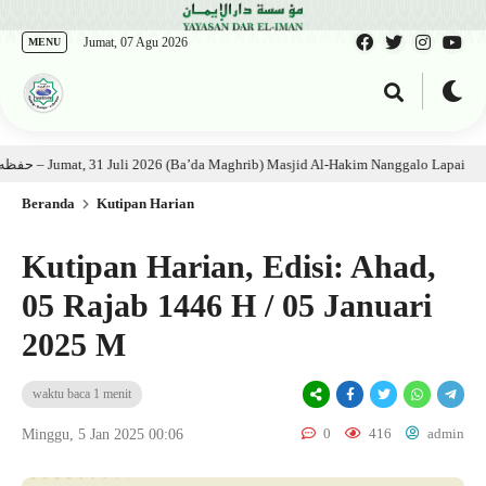
Jumat, 07 Agu 2026
MENU
ian Kitab: Ustadz Al Munawwir, Lc حفظه الله – Jumat, 31 Juli 2026 (Ba’da Maghrib) Masjid Al-Hakim Nanggalo Lapai
1 
Beranda
Kutipan Harian
Kutipan Harian, Edisi: Ahad,
05 Rajab 1446 H / 05 Januari
2025 M
waktu baca 1 menit
0
416
admin
Minggu, 5 Jan 2025 00:06