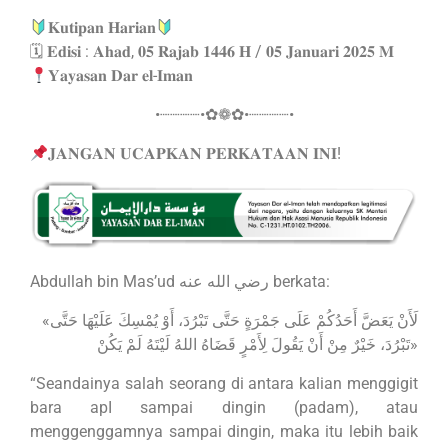
𝐊𝐮𝐭𝐢𝐩𝐚𝐧 𝐇𝐚𝐫𝐢𝐚𝐧
🗓 𝐄𝐝𝐢𝐬𝐢 : 𝐀𝐡𝐚𝐝, 𝟎𝟓 𝐑𝐚𝐣𝐚𝐛 𝟏𝟒𝟒𝟔 𝐇 / 𝟎𝟓 𝐉𝐚𝐧𝐮𝐚𝐫𝐢 𝟐𝟎𝟐𝟓 𝐌
𝐘𝐚𝐲𝐚𝐬𝐚𝐧 𝐃𝐚𝐫 𝐞𝐥-𝐈𝐦𝐚𝐧
•┈┈┈┈•✿❁✿•┈┈┈┈•
𝐉𝐀𝐍𝐆𝐀𝐍 𝐔𝐂𝐀𝐏𝐊𝐀𝐍 𝐏𝐄𝐑𝐊𝐀𝐓𝐀𝐀𝐍 𝐈𝐍𝐈!
Abdullah bin Mas’ud رضي الله عنه berkata:
«‌لَأَنْ ‌يَعَضَّ ‌أَحَدُكُمْ ‌عَلَى ‌جَمْرَةٍ حَتَّى تَبْرُدَ، أَوْ يُمْسِكَ عَلَيْهَا حَتَّى
تَبْرُدَ، خَيْرٌ مِنْ أَنْ يَقُولَ لِأَمْرٍ قَضَاهُ اللهُ لَيْتَهُ لَمْ يَكُنْ»
“Seandainya salah seorang di antara kalian menggigit
bara apI sampai dingin (padam), atau
menggenggamnya sampai dingin, maka itu lebih baik