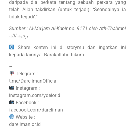
daripada dia berkata tentang sebuah perkara yang
telah Allah takdirkan (untuk terjadi): ‘Seandainya ia
tidak terjadi’.”
Sumber : Al-Mu’jam Al-Kabir no. 9171 oleh Ath-Thabrani
رحمه الله
Share konten ini di storymu dan ingatkan ini
kepada lainnya. Barakallahu fiikum
–
Telegram :
t.me/DarelimanOfficial
Instagram :
instagram.com/ydeiorid
Facebook :
facebook.com/dareliman
Website :
dareliman.or.id