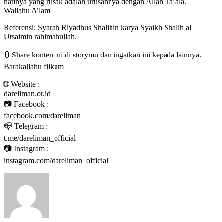
hatinya yang rusak adalah urusannya dengan Allah Ta’ala.
Wallahu A’lam
Referensi: Syarah Riyadhus Shalihin karya Syaikh Shalih al
Utsaimin rahimahullah.
🔃 Share konten ini di storymu dan ingatkan ini kepada lainnya.
Barakallahu fiikum
🌐 Website :
dareliman.or.id
📷 Facebook :
facebook.com/dareliman
📪 Telegram :
t.me/dareliman_official
📷 Instagram :
instagram.com/dareliman_official