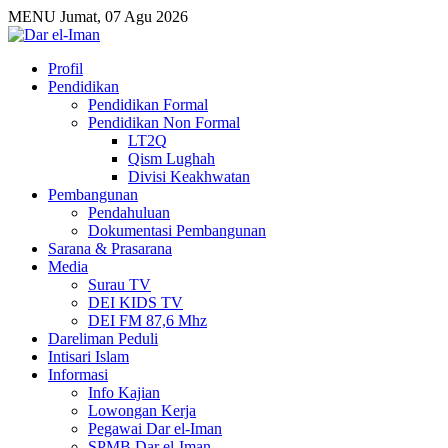
MENU
Jumat, 07 Agu 2026
Profil
Pendidikan
Pendidikan Formal
Pendidikan Non Formal
LT2Q
Qism Lughah
Divisi Keakhwatan
Pembangunan
Pendahuluan
Dokumentasi Pembangunan
Sarana & Prasarana
Media
Surau TV
DEI KIDS TV
DEI FM 87,6 Mhz
Dareliman Peduli
Intisari Islam
Informasi
Info Kajian
Lowongan Kerja
Pegawai Dar el-Iman
SPMB Dar el-Iman