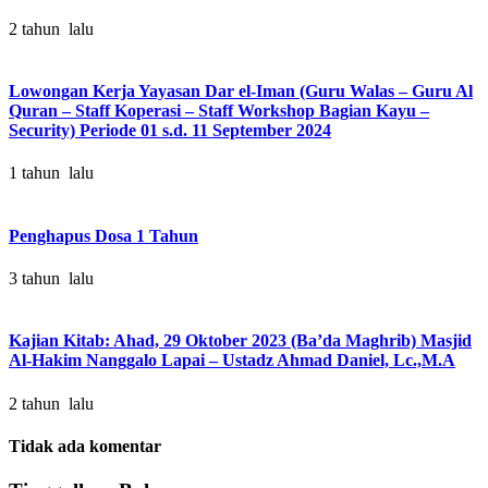
2 tahun lalu
Lowongan Kerja Yayasan Dar el-Iman (Guru Walas – Guru Al
Quran – Staff Koperasi – Staff Workshop Bagian Kayu –
Security) Periode 01 s.d. 11 September 2024
1 tahun lalu
Penghapus Dosa 1 Tahun
3 tahun lalu
Kajian Kitab: Ahad, 29 Oktober 2023 (Ba’da Maghrib) Masjid
Al-Hakim Nanggalo Lapai – Ustadz Ahmad Daniel, Lc.,M.A
2 tahun lalu
Tidak ada komentar