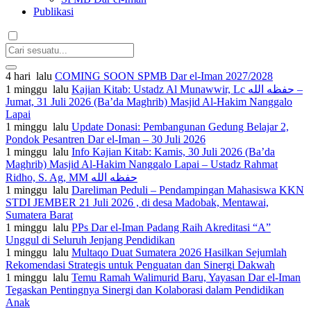
Publikasi
4 hari lalu
COMING SOON SPMB Dar el-Iman 2027/2028
1 minggu lalu
Kajian Kitab: Ustadz Al Munawwir, Lc حفظه الله –
Jumat, 31 Juli 2026 (Ba’da Maghrib) Masjid Al-Hakim Nanggalo
Lapai
1 minggu lalu
Update Donasi: Pembangunan Gedung Belajar 2,
Pondok Pesantren Dar el-Iman – 30 Juli 2026
1 minggu lalu
Info Kajian Kitab: Kamis, 30 Juli 2026 (Ba’da
Maghrib) Masjid Al-Hakim Nanggalo Lapai – Ustadz Rahmat
Ridho, S. Ag, MM حفظه الله
1 minggu lalu
Dareliman Peduli – Pendampingan Mahasiswa KKN
STDI JEMBER 21 Juli 2026 , di desa Madobak, Mentawai,
Sumatera Barat
1 minggu lalu
PPs Dar el-Iman Padang Raih Akreditasi “A”
Unggul di Seluruh Jenjang Pendidikan
1 minggu lalu
Multaqo Duat Sumatera 2026 Hasilkan Sejumlah
Rekomendasi Strategis untuk Penguatan dan Sinergi Dakwah
1 minggu lalu
Temu Ramah Walimurid Baru, Yayasan Dar el-Iman
Tegaskan Pentingnya Sinergi dan Kolaborasi dalam Pendidikan
Anak