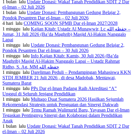
1 bulan lalu
Update Donasi: Wakaf Tanah Pendidikan SDIT 2 Dar
el-Iman – 02 Juli 2026
1 bulan lalu
Update Donasi: Pembangunan Gedung Belajar 2,
Pondok Pesantren Dar el-Iman – 02 Juli 2026
4 hari lalu
COMING SOON SPMB Dar el-Iman 2027/2028
1 minggu lalu
Kajian Kitab: Ustadz Al Munawwir, Lc حفظه الله –
Jumat, 31 Juli 2026 (Ba’da Maghrib) Masjid Al-Hakim Nanggalo
Lapai
1 minggu lalu
Update Donasi: Pembangunan Gedung Belajar 2,
Pondok Pesantren Dar el-Iman – 30 Juli 2026
1 minggu lalu
Info Kajian Kitab: Kamis, 30 Juli 2026 (Ba’da
Maghrib) Masjid Al-Hakim Nanggalo Lapai – Ustadz Rahmat
Ridho, S. Ag, MM حفظه الله
1 minggu lalu
Dareliman Peduli – Pendampingan Mahasiswa KKN
STDI JEMBER 21 Juli 2026 , di desa Madobak, Mentawai,
Sumatera Barat
1 minggu lalu
PPs Dar el-Iman Padang Raih Akreditasi “A”
Unggul di Seluruh Jenjang Pendidikan
1 minggu lalu
Multaqo Duat Sumatera 2026 Hasilkan Sejumlah
Rekomendasi Strategis untuk Penguatan dan Sinergi Dakwah
1 minggu lalu
Temu Ramah Walimurid Baru, Yayasan Dar el-Iman
Tegaskan Pentingnya Sinergi dan Kolaborasi dalam Pendidikan
Anak
1 bulan lalu
Update Donasi: Wakaf Tanah Pendidikan SDIT 2 Dar
el-Iman – 02 Juli 2026