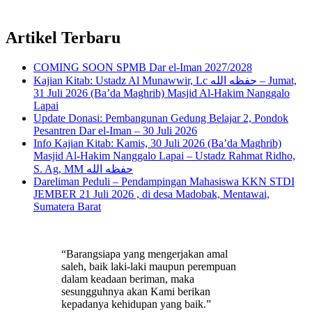
Artikel Terbaru
COMING SOON SPMB Dar el-Iman 2027/2028
Kajian Kitab: Ustadz Al Munawwir, Lc حفظه الله – Jumat,
31 Juli 2026 (Ba’da Maghrib) Masjid Al-Hakim Nanggalo
Lapai
Update Donasi: Pembangunan Gedung Belajar 2, Pondok
Pesantren Dar el-Iman – 30 Juli 2026
Info Kajian Kitab: Kamis, 30 Juli 2026 (Ba’da Maghrib)
Masjid Al-Hakim Nanggalo Lapai – Ustadz Rahmat Ridho,
S. Ag, MM حفظه الله
Dareliman Peduli – Pendampingan Mahasiswa KKN STDI
JEMBER 21 Juli 2026 , di desa Madobak, Mentawai,
Sumatera Barat
“Barangsiapa yang mengerjakan amal
saleh, baik laki-laki maupun perempuan
dalam keadaan beriman, maka
sesungguhnya akan Kami berikan
kepadanya kehidupan yang baik.”