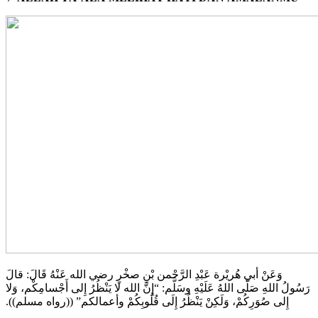
وَعَنْ أبي هُريْرة عَبْدِ الرَّحْمن بْنِ صخْرٍ رضي الله عَنْهُ قَالَ: قالَ
رَسُولُ اللهِ صَلّى اللهُ عَلَيْهِ وسَلَّم: “إِنَّ الله لا يَنْظُرُ إِلى أَجْسامِكْم، وَلا
إِلى صُوَرِكُمْ، وَلَكِنْ يَنْظُرُ إِلَى قُلُوبِكُمْ وأعمالكم‏”‏ ‏(‏‏(‏رواه مسلم‏)‏‏)‏‏.‏