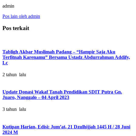
admin
Pos lain oleh admin
Pos terkait
Tabligh Akbar Muslimah Padang – “Hampir Saja Aku
Terfitnah Karenamu” Bersama Ustadz Abdurrahman Addify,
Lc
2 tahun lalu
Update Donasi Wakaf Tanah Pendidikan SDIT Putra Gn.
Juaro, Nanggalo – 04 April 2023
3 tahun lalu
Kutipan Harian, Edisi: Jum’at, 21 Dzulhijjah 1445 H / 28 Juni
2024 M