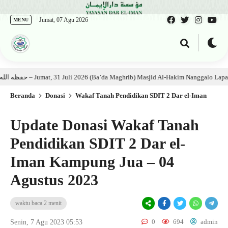
Jumat, 07 Agu 2026
MENU
Kajian Kitab: Ustadz Al Munawwir, Lc حفظه الله – Jumat, 31 Juli 2026 (Ba’da Maghrib) Masjid Al-Hakim Nanggalo Lapai
Beranda
Donasi
Wakaf Tanah Pendidikan SDIT 2 Dar el-Iman
Update Donasi Wakaf Tanah
Pendidikan SDIT 2 Dar el-
Iman Kampung Jua – 04
Agustus 2023
waktu baca 2 menit
0
694
admin
Senin, 7 Agu 2023 05:53