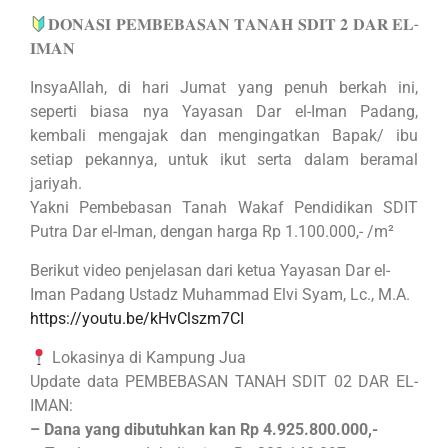
𝐃𝐎𝐍𝐀𝐒𝐈 𝐏𝐄𝐌𝐁𝐄𝐁𝐀𝐒𝐀𝐍 𝐓𝐀𝐍𝐀𝐇 𝐒𝐃𝐈𝐓 𝟐 𝐃𝐀𝐑 𝐄𝐋-
𝐈𝐌𝐀𝐍
InsyaAllah, di hari Jumat yang penuh berkah ini,
seperti biasa nya Yayasan Dar el-Iman Padang,
kembali mengajak dan mengingatkan Bapak/ ibu
setiap pekannya, untuk ikut serta dalam beramal
jariyah.
Yakni Pembebasan Tanah Wakaf Pendidikan SDIT
Putra Dar el-Iman, dengan harga Rp 1.100.000,- /m²
Berikut video penjelasan dari ketua Yayasan Dar el-
Iman Padang Ustadz Muhammad Elvi Syam, Lc., M.A.
https://youtu.be/kHvClszm7CI
Lokasinya di Kampung Jua
Update data PEMBEBASAN TANAH SDIT 02 DAR EL-
IMAN:
– Dana yang dibutuhkan kan Rp 4.925.800.000,-