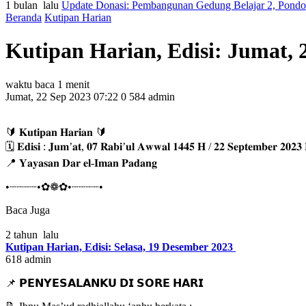
1 bulan lalu
Update Donasi: Pembangunan Gedung Belajar 2, Pondok 
Beranda
Kutipan Harian
Kutipan Harian, Edisi: Jumat, 
waktu baca 1 menit
Jumat, 22 Sep 2023 07:22
0
584
admin
🔰 𝐊𝐮𝐭𝐢𝐩𝐚𝐧 𝐇𝐚𝐫𝐢𝐚𝐧 🔰
🗓 𝐄𝐝𝐢𝐬𝐢 : 𝐉𝐮𝐦’𝐚𝐭, 𝟎𝟕 𝐑𝐚𝐛𝐢’𝐮𝐥 𝐀𝐰𝐰𝐚𝐥 𝟏𝟒𝟒𝟓 𝐇 / 𝟐𝟐 𝐒𝐞𝐩𝐭𝐞𝐦𝐛𝐞𝐫 𝟐𝟎𝟐
📍 𝐘𝐚𝐲𝐚𝐬𝐚𝐧 𝐃𝐚𝐫 𝐞𝐥-𝐈𝐦𝐚𝐧 𝐏𝐚𝐝𝐚𝐧𝐠
•┈┈┈┈•✿❁✿•┈┈┈┈•
Baca Juga
2 tahun lalu
Kutipan Harian, Edisi: Selasa, 19 Desember 2023
618
admin
📌 𝗣𝗘𝗡𝗬𝗘𝗦𝗔𝗟𝗔𝗡𝗞𝗨 𝗗𝗜 𝗦𝗢𝗥𝗘 𝗛𝗔𝗥𝗜