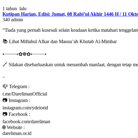
1 tahun lalu
Kutipan Harian, Edisi: Jumat, 08 Rabi’ul Akhir 1446 H / 11 Ok
340
admin
“Tiada yang pernah kusesali selain keadaan ketika matahari tenggela
📚 Lihat Miftahul Afkar dan Mausu’ah Khutab Al-Mimbar
•┈┈┈┈•✿❁✿•┈┈┈┈•
🔗 Silakan disebarluaskan untuk menambah manfaat, dengan tetap m
_
📪 Telegram :
t.me/DarelimanOfficial
📷 Instagram :
instagram.com/ydeiorid
📷 Facebook :
facebook.com/dareliman
🌐 Website :
dareliman.or.id