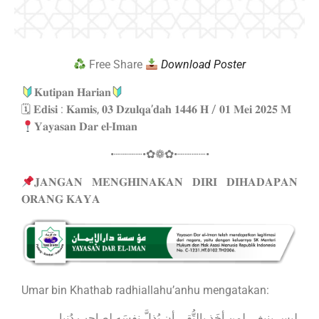
Free Share
Download Poster
𝐊𝐮𝐭𝐢𝐩𝐚𝐧 𝐇𝐚𝐫𝐢𝐚𝐧
🗓 𝐄𝐝𝐢𝐬𝐢 : 𝐊𝐚𝐦𝐢𝐬, 𝟎𝟑 𝐃𝐳𝐮𝐥𝐪𝐚’𝐝𝐚𝐡 𝟏𝟒𝟒𝟔 𝐇 / 𝟎𝟏 𝐌𝐞𝐢 𝟐𝟎𝟐𝟓 𝐌
𝐘𝐚𝐲𝐚𝐬𝐚𝐧 𝐃𝐚𝐫 𝐞𝐥-𝐈𝐦𝐚𝐧
•┈┈┈┈•✿❁✿•┈┈┈┈•
𝐉𝐀𝐍𝐆𝐀𝐍 𝐌𝐄𝐍𝐆𝐇𝐈𝐍𝐀𝐊𝐀𝐍 𝐃𝐈𝐑𝐈 𝐃𝐈𝐇𝐀𝐃𝐀𝐏𝐀𝐍
𝐎𝐑𝐀𝐍𝐆 𝐊𝐀𝐘𝐀
Umar bin Khathab radhiallahu’anhu mengatakan:
ليس ينبغي لمن أخَذ بالتُّقى أن يُذِلَّ نفسَه لصاحِبِ دُنيا