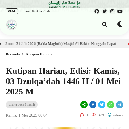
Jumat, 07 Agu 2026
MENU
ab: Ustadz Al Munawwir, Lc حفظه الله – Jumat, 31 Juli 2026 (Ba’da Maghrib) Masjid Al-Hakim Nanggalo Lapai
1 ming
Beranda
Kutipan Harian
Kutipan Harian, Edisi: Kamis,
03 Dzulqa’dah 1446 H / 01 Mei
2025 M
waktu baca 1 menit
0
379
admin
Kamis, 1 Mei 2025 00:04