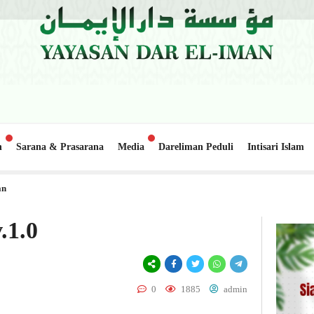
n
Sarana & Prasarana
Media
Dareliman Peduli
Intisari Islam
lo Lapai
Update Donasi: Pembangunan Gedung Belajar 2, Pond
1 minggu lalu
an
.1.0
0
1885
admin