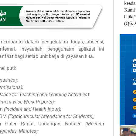
keada
Kami 
baik.”
(QS. 
membantu dalam pengelolaan tugas, absensi,
ternal. Insyaallah, penggunaan aplikasi ini
at bagi setiap unit kerja di yayasan kita.
eliputi:
endance)
;
rmissions);
ance for Teaching and Learning Activities);
tment-wise Work Reports);
an
(Incident and Health Input);
 KBM
(Extracurricular Attendance for Students);
r Galeri Rapat, Undangan, Notulen
(Meeting
 Agendas, Minutes);