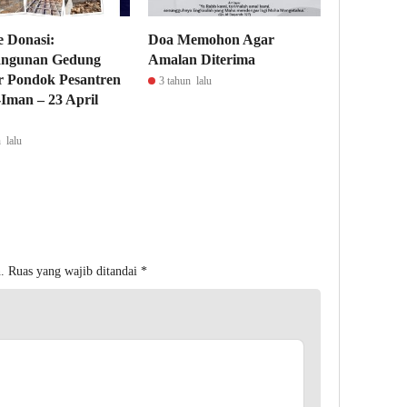
 Donasi:
Doa Memohon Agar
ngunan Gedung
Amalan Diterima
r Pondok Pesantren
3 tahun lalu
-Iman – 23 April
 lalu
.
Ruas yang wajib ditandai
*