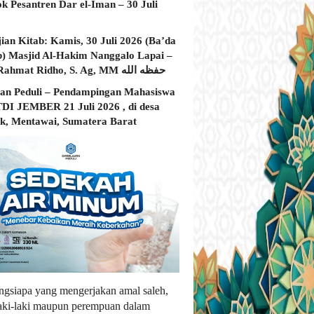
ok Pesantren Dar el-Iman – 30 Juli
jian Kitab: Kamis, 30 Juli 2026 (Ba’da
) Masjid Al-Hakim Nanggalo Lapai –
Ustadz Rahmat Ridho, S. Ag, MM حفظه الله
an Peduli – Pendampingan Mahasiswa
I JEMBER 21 Juli 2026 , di desa
, Mentawai, Sumatera Barat
ngsiapa yang mengerjakan amal saleh,
laki-laki maupun perempuan dalam