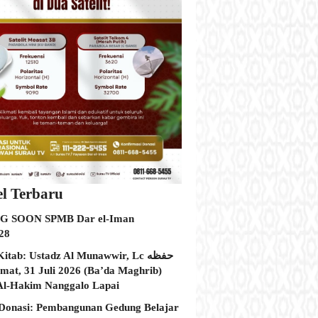
el Terbaru
 SOON SPMB Dar el-Iman
28
itab: Ustadz Al Munawwir, Lc حفظه
Al-Hakim Nanggalo Lapai
Donasi: Pembangunan Gedung Belajar