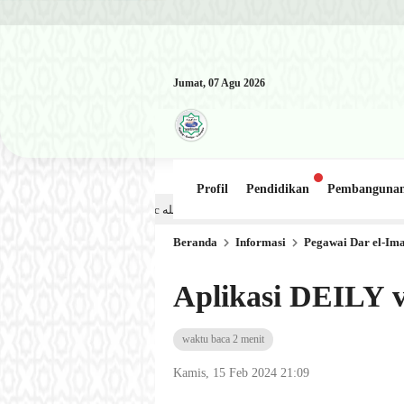
Jumat, 07 Agu 2026
Profil
Pendidikan
Pembanguna
Kajian Kitab: Ustadz Al Munawwir, Lc حفظه الله – Jumat, 31 Juli 2026 (Ba’da Maghrib) Masjid Al-Hakim Nangga
Beranda
Informasi
Pegawai Dar el-Im
Aplikasi DEILY v
waktu baca 2 menit
Kamis, 15 Feb 2024 21:09