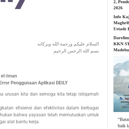
2, Pond
2026
Info Ka
Maghrib
Darelim
السلام عليكم ورحمة الله وبركاته
KKN STD
Madobak
بسم الله الرحمن الرحيم
 el-Iman
Error Penggunaan Aplikasi DEILY
urusan kita dan semoga kita tetap istiqamah
atan efisiensi dan efektivitas dalam berbagai
tahukan bahwa yayasan telah memutuskan untuk
“Bara
ai alat bantu kerja.
baik 