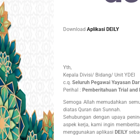
Download
Aplikasi DEILY
Yth,
Kepala Divisi/ Bidang/ Unit YDEI
c.q.
Seluruh Pegawai Yayasan Dar
Perihal :
Pemberitahuan Trial and 
Semoga Allah memudahkan semua 
diatas Quran dan Sunnah.
Sehubungan dengan upaya peningk
aspek kerja, kami ingin memberi
menggunakan aplikasi
DEILY
sebag