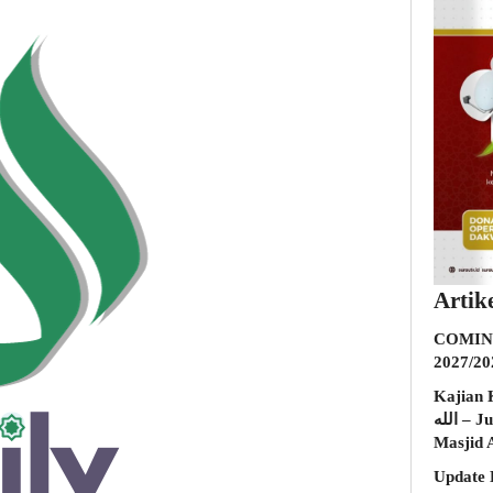
Artik
COMING
2027/20
Kajian K
الله – Jumat, 31 Juli 2026 (Ba’da Maghrib)
Masjid 
Update 