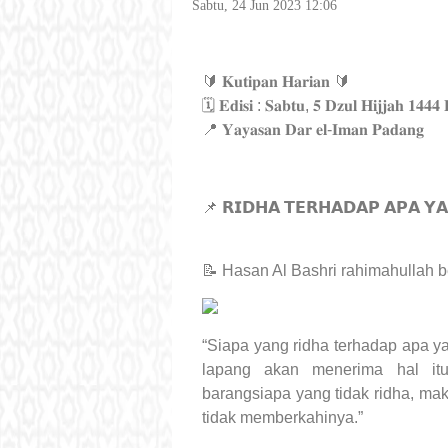
Sabtu, 24 Jun 2023 12:06
🔰 𝐊𝐮𝐭𝐢𝐩𝐚𝐧 𝐇𝐚𝐫𝐢𝐚𝐧 🔰
🗓 𝐄𝐝𝐢𝐬𝐢 : 𝐒𝐚𝐛𝐭𝐮, 𝟓 𝐃𝐳𝐮𝐥 𝐇𝐢𝐣𝐣𝐚𝐡 𝟏𝟒𝟒𝟒
📍 𝐘𝐚𝐲𝐚𝐬𝐚𝐧 𝐃𝐚𝐫 𝐞𝐥-𝐈𝐦𝐚𝐧 𝐏𝐚𝐝𝐚𝐧𝐠
📌 𝗥𝗜𝗗𝗛𝗔 𝗧𝗘𝗥𝗛𝗔𝗗𝗔𝗣 𝗔𝗣𝗔 𝗬𝗔
📝 Hasan Al Bashri rahimahullah b
“Siapa yang ridha terhadap apa y
lapang akan menerima hal it
barangsiapa yang tidak ridha, ma
tidak memberkahinya.”