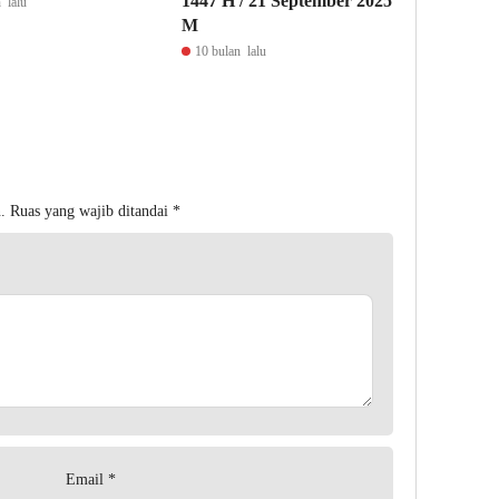
1447 H / 21 September 2025
 lalu
M
10 bulan lalu
.
Ruas yang wajib ditandai
*
Email
*