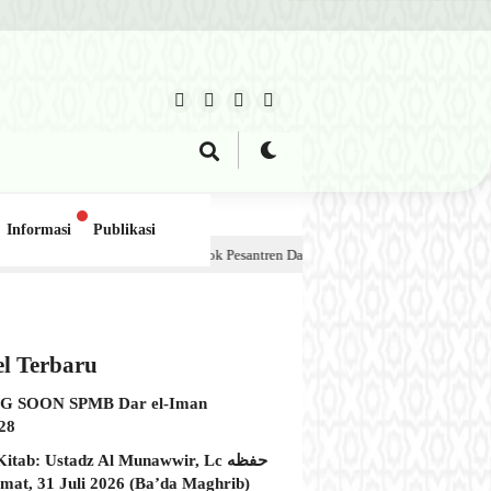
Informasi
Publikasi
ajar 2, Pondok Pesantren Dar el-Iman – 30 Juli 2026
1 minggu lalu
el Terbaru
 SOON SPMB Dar el-Iman
28
itab: Ustadz Al Munawwir, Lc حفظه