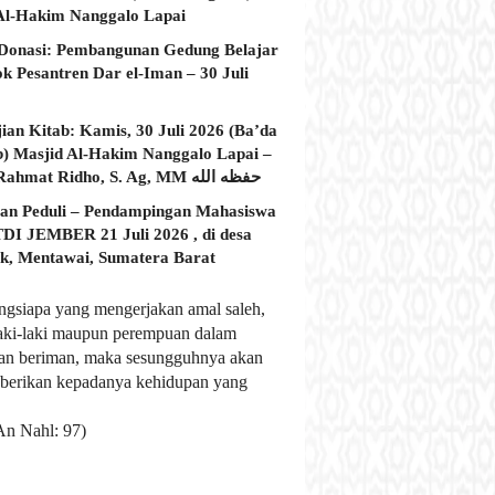
Al-Hakim Nanggalo Lapai
Donasi: Pembangunan Gedung Belajar
ok Pesantren Dar el-Iman – 30 Juli
jian Kitab: Kamis, 30 Juli 2026 (Ba’da
) Masjid Al-Hakim Nanggalo Lapai –
Ustadz Rahmat Ridho, S. Ag, MM حفظه الله
an Peduli – Pendampingan Mahasiswa
I JEMBER 21 Juli 2026 , di desa
, Mentawai, Sumatera Barat
ngsiapa yang mengerjakan amal saleh,
laki-laki maupun perempuan dalam
an beriman, maka sesungguhnya akan
berikan kepadanya kehidupan yang
An Nahl: 97)