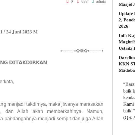
0
688
admin
Masjid 
Update 
2, Pond
2026
 𝐇 / 𝟐𝟒 𝐉𝐮𝐧𝐢 𝟐𝟎𝟐𝟑 𝐌
Info Ka
Maghrib
•┈┈┈┈•✿❁✿•┈┈┈┈•
Darelim
𝗡𝗚 𝗗𝗜𝗧𝗔𝗞𝗗𝗜𝗥𝗞𝗔𝗡
KKN STD
Madobak
erkata,
“Bara
baik 
keada
ang menjadi takdirnya, maka jiwanya merasakan
Kami 
baik.”
u, dan Allah akan memberkahinya. Namun,
(QS. 
ka pandangannya menjadi sempit dan juga Allah