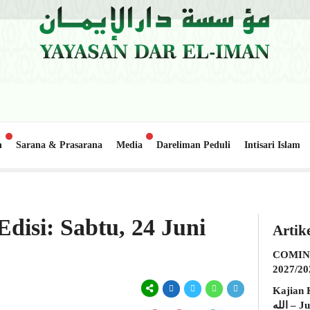
n
Sarana & Prasarana
Media
Dareliman Peduli
Intisari Islam
sjid Al-Hakim Nanggalo Lapai
Update Donasi: Pembangunan Gedung Bel
1 minggu lalu
disi: Sabtu, 24 Juni
Artik
COMING
2027/20
Kajian K
الله – Jumat, 31 Juli 2026 (Ba’da Maghrib)