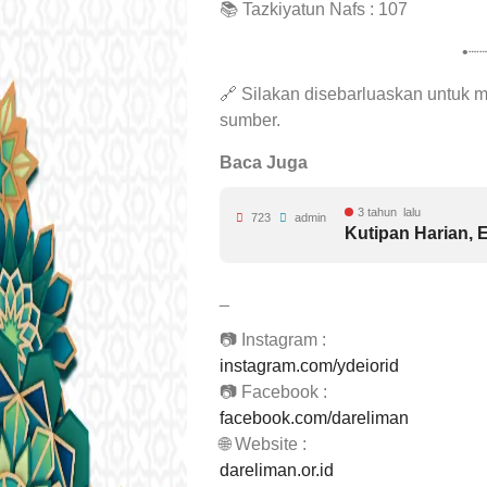
📚 Tazkiyatun Nafs : 107
•┈
🔗 Silakan disebarluaskan untuk
sumber.
Baca Juga
3 tahun lalu
723
admin
Kutipan Harian, E
_
📷 Instagram :
instagram.com/ydeiorid
📷 Facebook :
facebook.com/dareliman
🌐 Website :
dareliman.or.id