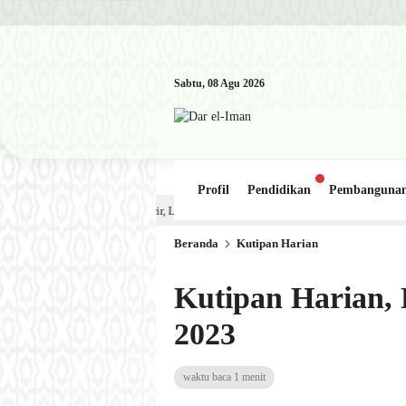
Sabtu, 08 Agu 2026
Profil
Pendidikan
Pembanguna
Kajian Kitab: Ustadz Al Munawwir, Lc حفظه الله – Jumat, 31 Juli 2026 (Ba’da Maghrib) Ma
Beranda
Kutipan Harian
Kutipan Harian, E
2023
waktu baca 1 menit