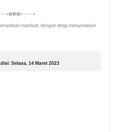
┈┈┈•✿❁✿•┈┈┈┈•
 menambah manfaat, dengan tetap menyertakan
disi: Selasa, 14 Maret 2023