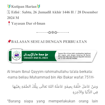
𝐊𝐮𝐭𝐢𝐩𝐚𝐧 𝐇𝐚𝐫𝐢𝐚𝐧
🗓 𝐄𝐝𝐢𝐬𝐢 : 𝐒𝐚𝐛𝐭𝐮, 𝟐𝟔 𝐉𝐮𝐦𝐚𝐝𝐢𝐥 𝐀𝐤𝐡𝐢𝐫 𝟏𝟒𝟒𝟔 𝐇 / 𝟐𝟖 𝐃𝐞𝐬𝐞𝐦𝐛𝐞𝐫
𝟐𝟎𝟐𝟒 𝐌
𝐘𝐚𝐲𝐚𝐬𝐚𝐧 𝐃𝐚𝐫 𝐞𝐥-𝐈𝐦𝐚𝐧
•┈┈┈┈•✿❁✿•┈┈┈┈•
𝐁𝐀𝐋𝐀𝐒𝐀𝐍 𝐒𝐄𝐒𝐔𝐀𝐈 𝐃𝐄𝐍𝐆𝐀𝐍 𝐏𝐄𝐑𝐁𝐔𝐀𝐓𝐀𝐍
Al Imam Ibnul Qayyim rahimahullahu ta’ala berkata:
-nama beliau Muhammad bin Abi Bakar wafat 751H-
وَمَنْ عَامَلَ خَلْقَهُ بِصِفَةٍ عَامَلَهُ اللهُ تَعَالَى بِتِلْكَ الصَّفَةِ بِعَيْنِهَا
فِي الدُّنْيَا وَالآخِرَةِ
“Barang siapa yang memperlakukan orang lain