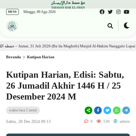
Minggu, 09 Agu 2026
MENU
Kajian Kitab: Ustadz Al Munawwir, Lc حفظه الله – Jumat, 31 Juli 2026 (Ba’da Maghrib) Masjid Al-Hakim Nanggalo Lapai
Beranda
Kutipan Harian
Kutipan Harian, Edisi: Sabtu,
26 Jumadil Akhir 1446 H / 25
Desember 2024 M
waktu baca 1 menit
0
536
admin
Sabtu, 28 Des 2024 09:13