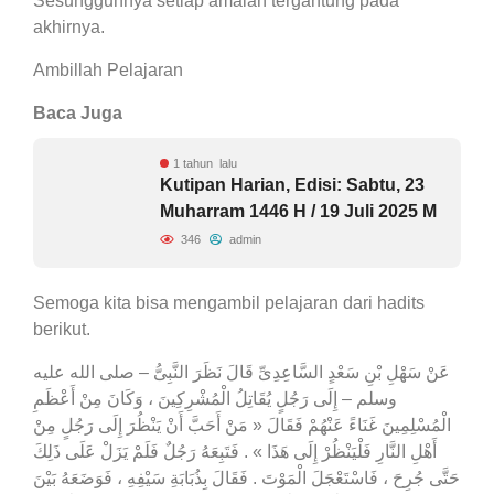
Sesungguhnya setiap amalan tergantung pada
akhirnya.
Ambillah Pelajaran
Baca Juga
1 tahun lalu
Kutipan Harian, Edisi: Sabtu, 23
Muharram 1446 H / 19 Juli 2025 M
346
admin
Semoga kita bisa mengambil pelajaran dari hadits
berikut.
عَنْ سَهْلِ بْنِ سَعْدٍ السَّاعِدِىِّ قَالَ نَظَرَ النَّبِىُّ – صلى الله عليه
وسلم – إِلَى رَجُلٍ يُقَاتِلُ الْمُشْرِكِينَ ، وَكَانَ مِنْ أَعْظَمِ
الْمُسْلِمِينَ غَنَاءً عَنْهُمْ فَقَالَ « مَنْ أَحَبَّ أَنْ يَنْظُرَ إِلَى رَجُلٍ مِنْ
أَهْلِ النَّارِ فَلْيَنْظُرْ إِلَى هَذَا » . فَتَبِعَهُ رَجُلٌ فَلَمْ يَزَلْ عَلَى ذَلِكَ
حَتَّى جُرِحَ ، فَاسْتَعْجَلَ الْمَوْتَ . فَقَالَ بِذُبَابَةِ سَيْفِهِ ، فَوَضَعَهُ بَيْنَ