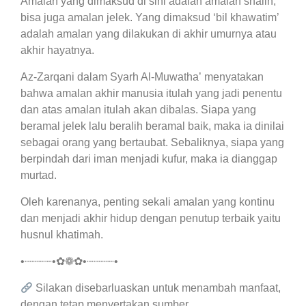
Amalan yang dimaksud di sini adalah amalan shalih,
bisa juga amalan jelek. Yang dimaksud ‘bil khawatim’
adalah amalan yang dilakukan di akhir umurnya atau
akhir hayatnya.
Az-Zarqani dalam Syarh Al-Muwatha’ menyatakan
bahwa amalan akhir manusia itulah yang jadi penentu
dan atas amalan itulah akan dibalas. Siapa yang
beramal jelek lalu beralih beramal baik, maka ia dinilai
sebagai orang yang bertaubat. Sebaliknya, siapa yang
berpindah dari iman menjadi kufur, maka ia dianggap
murtad.
Oleh karenanya, penting sekali amalan yang kontinu
dan menjadi akhir hidup dengan penutup terbaik yaitu
husnul khatimah.
•┈┈┈┈•✿❁✿•┈┈┈┈•
Silakan disebarluaskan untuk menambah manfaat,
dengan tetap menyertakan sumber.