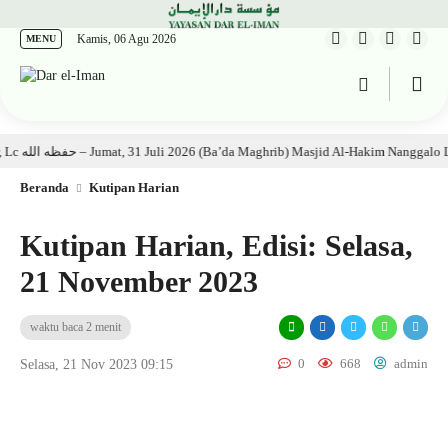
Kamis, 06 Agu 2026
MENU
Kajian Kitab: Ustadz Al Munawwir, Lc حفظه الله – Jumat, 31 Juli 2026 (Ba’da Maghrib) Masjid Al-Hakim Nanggalo Lapai
Beranda
Kutipan Harian
Kutipan Harian, Edisi: Selasa,
21 November 2023
waktu baca 2 menit
0
668
admin
Selasa, 21 Nov 2023 09:15