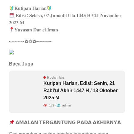
𝐊𝐮𝐭𝐢𝐩𝐚𝐧 𝐇𝐚𝐫𝐢𝐚𝐧
𝐄𝐝𝐢𝐬𝐢 : 𝐒𝐞𝐥𝐚𝐬𝐚, 𝟎𝟕 𝐉𝐮𝐦𝐚𝐝𝐢𝐥 𝐔𝐥𝐚 𝟏𝟒𝟒𝟓 𝐇 / 𝟐𝟏 𝐍𝐨𝐯𝐞𝐦𝐛𝐞𝐫
𝟐𝟎𝟐𝟑 𝐌
𝐘𝐚𝐲𝐚𝐬𝐚𝐧 𝐃𝐚𝐫 𝐞𝐥-𝐈𝐦𝐚𝐧
•┈┈┈┈•✿❁✿•┈┈┈┈•
Baca Juga
9 bulan lalu
Kutipan Harian, Edisi: Senin, 21
Rabi’ul Akhir 1447 H / 13 Oktober
2025 M
172
admin
𝗔𝗠𝗔𝗟𝗔𝗡 𝗧𝗘𝗥𝗚𝗔𝗡𝗧𝗨𝗡𝗚 𝗣𝗔𝗗𝗔 𝗔𝗞𝗛𝗜𝗥𝗡𝗬𝗔