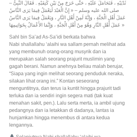
ثَدْيَيْهِ ، فَتَحَامَلَ عَلَيْهِ ، حَتَّى خَرَجَ مِنْ بَيْنِ كَتِفَيْهِ . فَقَالَ النَّبِىُّ –
صلى الله عليه وسلم – « إِنَّ الْعَبْدَ لَيَعْمَلُ فِيمَا يَرَى النَّاسُ
عَمَلَ أَهْلِ الْجَنَّةِ ، وَإِنَّهُ لَمِنْ أَهْلِ النَّارِ ، وَيَعْمَلُ فِيمَا يَرَى النَّاسُ
عَمَلَ أَهْلِ النَّارِ وَهْوَ مِنْ أَهْلِ الْجَنَّةِ ، وَإِنَّمَا الأَعْمَالُ بِخَوَاتِيمِهَا »
Sahl bin Sa’ad As-Sa’idi berkata bahwa
Nabi shallallahu ‘alaihi wa sallam pernah melihat ada
yang membunuh orang-orang musyrik dan ia
merupakan salah seorang prajurit muslimin yang
gagah berani. Namun anehnya beliau malah berujar,
“Siapa yang ingin melihat seorang penduduk neraka,
silakan lihat orang ini.” Kontan seseorang
menguntitnya, dan terus ia kuntit hingga prajurit tadi
terluka dan ia sendiri ingin segera mati (tak kuat
menahan sakit, pen.). Lalu serta merta, ia ambil ujung
pedangnya dan ia letakkan di dadanya, lantas ia
hunjamkan hingga menembus di antara kedua
lengannya.
Selanjutnya Nabi shallallahu ‘alaihi wa